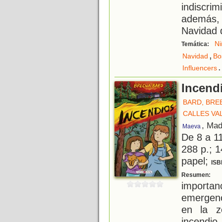
indiscr
además, 
Navidad 
Ni
Temática:
,
Navidad
Bo
.
Influencers
Incend
BARD, BRE
CALLES VA
, Mad
Maeva
De 8 a 1
288 p.; 1
papel;
ISB
J
Resumen:
import
emergenc
en la z
incendio