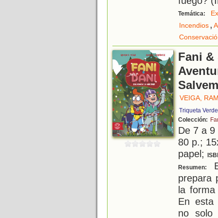
fuego? (I
Ex
Temática:
,
Incendios
A
Conservació
Fani & 
Aventur
Salvem
VEIGA, RA
Triqueta Verde
Colección:
Fa
De 7 a 9
80 p.; 15
papel;
ISB
E
Resumen:
prepara 
la forma
En esta 
no solo