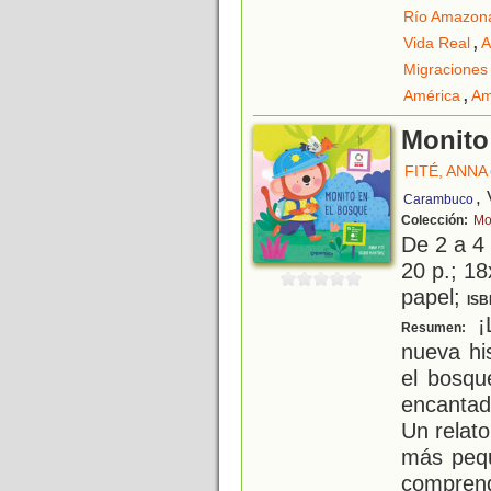
Río Amazon
,
Vida Real
A
Migraciones
,
América
Am
Monito
FITÉ, ANNA
,
Carambuco
Colección:
Mo
De 2 a 4
20 p.; 18
papel;
ISB
¡L
Resumen:
nueva hi
el bosqu
encantad
Un relato
más pequ
comprend