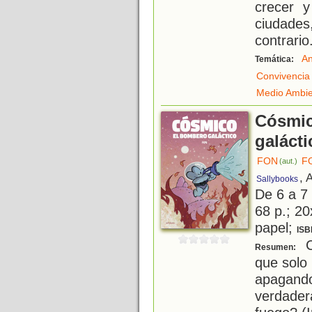
crecer y
ciudades
contrario
An
Temática:
Convivencia
Medio Ambi
Cósmic
galácti
FON
F
(aut.)
, 
Sallybooks
De 6 a 7
68 p.; 20
papel;
ISB
C
Resumen:
que solo
apagand
verdader