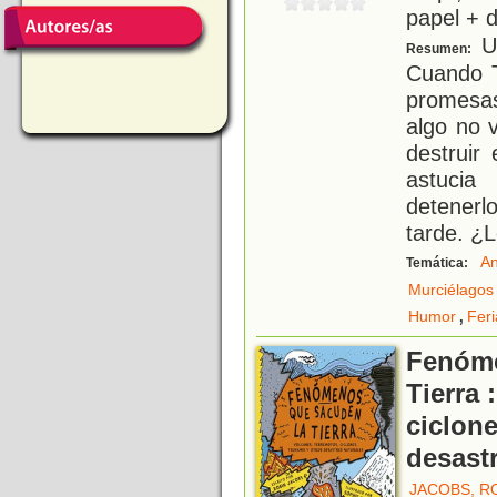
papel + d
Un
Resumen:
Cuando T
promesa
algo no 
destruir
astucia
detener
tarde. ¿
An
Temática:
Murciélagos
,
Humor
Feri
Fenóme
Tierra 
ciclone
desast
JACOBS, R