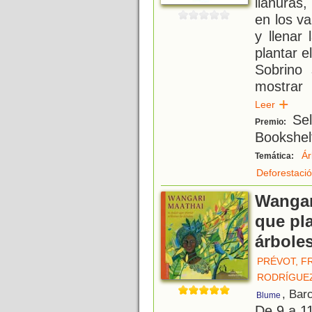
llanuras
en los va
y llenar
plantar e
Sobrino 
mostrar 
Leer
Sel
Premio:
Bookshel
Ár
Temática:
Deforestaci
Wangari
que pl
árbole
PRÉVOT, F
RODRÍGUEZ
, Bar
Blume
De 9 a 1