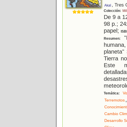
, Tres
Akal
Colección:
Mi
De 9 a 1
98 p.; 24
papel;
ISB
"
Resumen:
humana, 
planeta"
Tierra n
Este m
detall
desast
meteoroló
Vo
Temática:
,
Terremotos
Conocimient
Cambio Clim
Desarrollo S
.