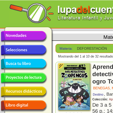
Mat
Materia:
DEFORESTACIÓN
Mostrando del 1 al 10 de 32 resultado
Aprende
detect
ogro T
BENEGAS, 
, Ba
Destino
Colección:
Ap
De 3 a 5
56 p.; 14