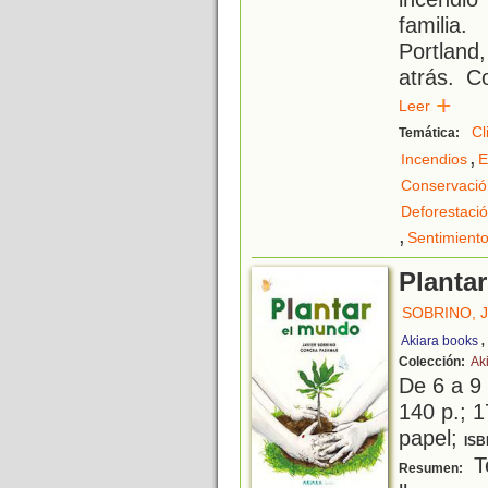
familia
Portland
atrás. C
Leer
Cl
Temática:
,
Incendios
E
Conservació
Deforestaci
,
Sentimient
Planta
SOBRINO, 
Akiara books
Colección:
Ak
De 6 a 9
140 p.; 1
papel;
ISB
Te
Resumen: