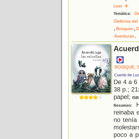
Leer
De
Temática:
Defensa del
,
,
Bosques
D
.
Aventuras
Acuerdo
ROSIQUE, 
Cuento de Luz
De 4 a 6
38 p.; 21
papel;
ISB
H
Resumen:
reinaba 
no tenía 
molestar
poco a p