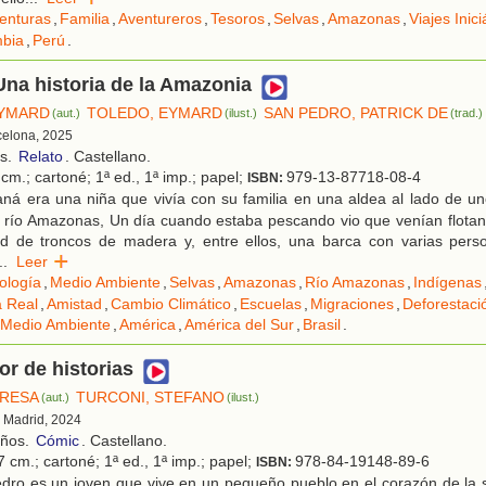
enturas
,
Familia
,
Aventureros
,
Tesoros
,
Selvas
,
Amazonas
,
Viajes Inici
bia
,
Perú
.
na historia de la Amazonia
EYMARD
TOLEDO, EYMARD
SAN PEDRO, PATRICK DE
(aut.)
(ilust.)
(trad.)
celona, 2025
os.
Relato
. Castellano.
cm.; cartoné; 1ª ed., 1ª imp.; papel;
979-13-87718-08-4
ISBN:
ná era una niña que vivía con su familia en una aldea al lado de u
l río Amazonas, Un día cuando estaba pescando vio que venían flotan
ad de troncos de madera y, entre ellos, una barca con varias perso
..
Leer
ología
,
Medio Ambiente
,
Selvas
,
Amazonas
,
Río Amazonas
,
Indígenas
a Real
,
Amistad
,
Cambio Climático
,
Escuelas
,
Migraciones
,
Deforestaci
 Medio Ambiente
,
América
,
América del Sur
,
Brasil
.
or de historias
ERESA
TURCONI, STEFANO
(aut.)
(ilust.)
, Madrid, 2024
años.
Cómic
. Castellano.
 cm.; cartoné; 1ª ed., 1ª imp.; papel;
978-84-19148-89-6
ISBN:
dro es un joven que vive en un pequeño pueblo en el corazón de la 