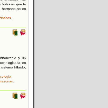
 historias que le
su hermano no es
ciáticos
,
nhabitable y un
tecnologizada, es
 sistema híbrido,
cología
,
mazonas
,