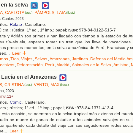
 en la selva
A, CARLOTA
PÀMPOLS, LAIA
(aut.)
(ilust.)
es Cantos, 2023
años.
Relato
. Castellano.
 cm.; rústica; 1ª ed., 1ª imp.; papel;
978-84-9122-515-7
ISBN:
ite y Adrián son primos y han llegado con tiempo a la estación de A
su tía-abuela, esperan tomar un tren que los lleve de vacaciones
sos precisos momentos, en la selva amazónica de Perú, Francisco y su 
seo
...
Leer
imos
,
Tíos
,
Viajes
,
Selvas
,
Amazonas
,
Jardines
,
Defensa del Medio Am
echizos
,
Deforestación
,
Perú
,
Madrid
,
Animales de la Selva
,
Amistad
,
 Lucía en el Amazonas
, CRISTINA
VENTO, MAX
(aut.)
(ilust.)
ona, 2023
mut 12+
años.
Cómic
. Castellano.
cm.; rústica; 1ª ed., 1ª imp.; papel;
978-84-1371-413-4
ISBN:
esta ocasión, se adentran en la selva tropical más extensa del mund
udio se muere de ganas de estudiar a los animales salvajes en su h
ompartiendo cada detalle del viaje con sus seguidoresen redes socia
ue
...
Leer