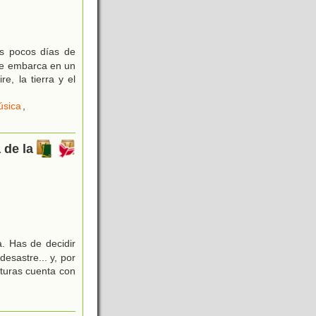
os pocos días de
 se embarca en un
e, la tierra y el
sica
,
 de la
. Has de decidir
esastre... y, por
nturas cuenta con