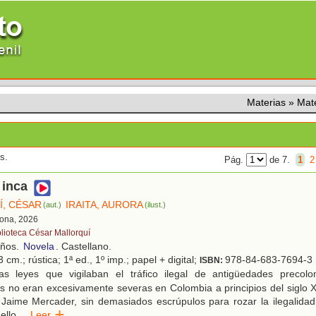
Materias
»
Mat
s.
Pág.
de 7.
1
2
 inca
, CÉSAR
IRAITA, AURORA
(aut.)
(ilust.)
lona, 2026
blioteca César Mallorquí
años.
Novela
. Castellano.
 cm.; rústica; 1ª ed., 1º imp.; papel + digital;
978-84-683-7694-3
ISBN:
s leyes que vigilaban el tráfico ilegal de antigüedades precolo
s no eran excesivamente severas en Colombia a principios del siglo 
Jaime Mercader, sin demasiados escrúpulos para rozar la ilegalidad,
ello
...
Leer