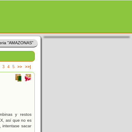
eria "AMAZONAS"
3
4
5
>>
>>|
mbinas y restos
XX, así que no es
 intentase sacar