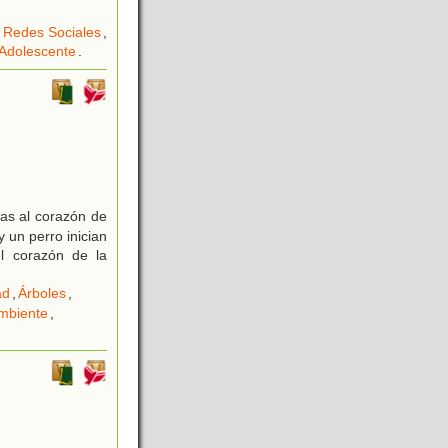
,
Redes Sociales
,
Adolescente
.
ras al corazón de
 un perro inician
el corazón de la
ad
,
Árboles
,
mbiente
,