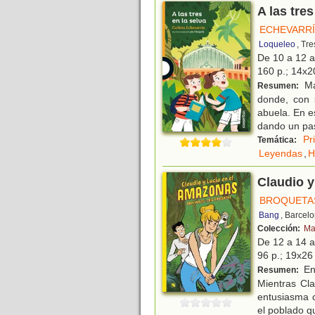
A las tres
ECHEVARRÍ
Loqueleo
, Tr
De 10 a 12 
160 p.; 14x20
Ma
Resumen:
donde, con 
abuela. En e
dando un pa
Pr
Temática:
Leyendas
,
H
Claudio y
BROQUETAS
Bang
, Barcel
Colección:
Ma
De 12 a 14 
96 p.; 19x26 
En 
Resumen:
Mientras Cla
entusiasma c
el poblado q