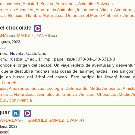
olescencia
,
Amistad
,
Selvas
,
Amazonas
,
Animales Salvajes
,
o de los Animales
,
Amor a los Animales
,
Influencers
,
Viajes
,
Aventuras
ras
,
Relación Hombre-Naturaleza
,
Defensa del Medio Ambiente
,
Amor 
del chocolate
ANA
MARULL, YANA
(aut.)
(ilust.)
ragoza, 2023
ude
años.
Novela
. Castellano.
cm.; rústica; 1ª ed., 1ª imp.; papel;
978-84-140-5313-3
ISBN:
noce el origen del cacao!. Un viaje repleto de aventuras y desventu
 que te descubirá muchas más cosas de las imaginadas. Tres amigos y
aje en busca del árbol del cacao. Este periplo les llevará hasta 
Leer
ajes
,
Amazonas
,
Selvas
,
Ecología
,
Defensa del Medio Ambiente
,
Amist
n de la Naturaleza
,
Animales de la Selva
,
Amistad
,
Chocolate
,
Medio A
 Sur
,
Convivencia
.
guar
 ANDREA
SÁNCHEZ GÓMEZ, EVA
(aut.)
(ilust.)
elona, 2023
ndibú