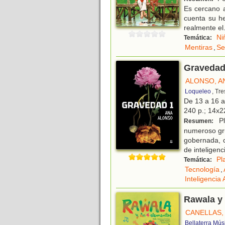
Es cercano a
cuenta su h
realmente el
Ni
Temática:
Mentiras
,
Se
Gravedad
ALONSO, A
Loqueleo
, Tr
De 13 a 16 
240 p.; 14x22
Pl
Resumen:
numeroso gru
gobernada, c
de inteligenc
Pl
Temática:
Tecnología
,
Inteligencia A
Rawala y 
CANELLAS,
Bellaterra Mús