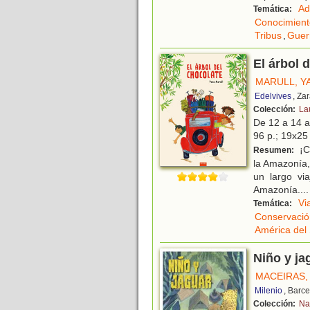
Ad
Temática:
Conocimient
Tribus
,
Guer
El árbol 
MARULL, Y
Edelvives
, Za
Colección:
La
De 12 a 14 
96 p.; 19x25 
¡Co
Resumen:
la Amazonía,
un largo vi
Amazonía.
...
Vi
Temática:
Conservació
América del
Niño y ja
MACEIRAS,
Milenio
, Barc
Colección:
Na