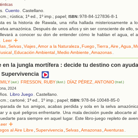
ténticas
os.
Cuento
. Castellano.
cm.; rústica; 1ª ed., 1º imp.; papel;
978-84-127836-8-1
ISBN:
ta es la historia de Rawala, una niña hallada misteriosamente a l
selva amazónica. Después de unos años y sin ser consciente de ello,
 llevará a conocer su don de entender cómo le hablan el agua, el air
.
Leer
ñas
,
Selvas
,
Viajes
,
Amor a la Naturaleza
,
Fuego
,
Tierra
,
Aire
,
Agua
,
Mú
usical
,
Educación Ambiental
,
Medio Ambiente
,
Amazonas
.
 en la jungla mortífera : decide tu destino con ayuda
 Supervivencia
EMILY
FRESSON, RUBY
DÍAZ PÉREZ, ANTONIO
(aut.)
(ilust.)
(trad.)
lona, 2024
años.
Libro Juego
. Castellano.
cm.; cartoné; 1ª ed., 1º imp.; papel;
978-84-10048-85-0
ISBN:
parada de tus amigos, acabas perdida y sola en la selva amazónica
ar y a qué peligros enfrentarte. Una mala decisión puede abocarte al d
uedarte para siempre en aquel lugar. Este libro-juego repleto de ave
Leer
egos al Aire Libre
,
Supervivencia
,
Selvas
,
Amazonas
,
Aventuras
.