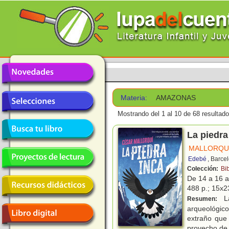
Materia:
AMAZONAS
Mostrando del 1 al 10 de 68 resultado
La piedra
MALLORQUÍ
Edebé
, Barce
Colección:
Bi
De 14 a 16 
488 p.; 15x23
La
Resumen:
arqueológico
extraño que 
provecho de 