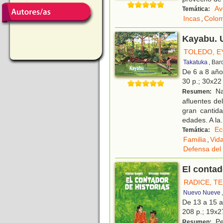
Av
Temática:
Incas
,
Colom
Kayabu. U
TOLEDO, 
Takatuka
, Bar
De 6 a 8 añ
30 p.; 30x22 
Na
Resumen:
afluentes de
gran cantid
edades. A la
.
Ec
Temática:
Familia
,
Vid
Defensa del
El contad
RADICE, T
Nuevo Nueve
De 13 a 15 
208 p.; 19x27
Pe
Resumen: