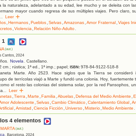
 la naturaleza, adelantado a su edad, lee mucho y se deleita con las
ermano mayor cuando regresa de sus múltiples viajes. Pero claro, 
...
Leer
ños
,
Hermanos
,
Pueblos
,
Selvas
,
Amazonas
,
Amor Fraternal
,
Viajes Ini
cretos
,
Violencia
,
Relación Niño-Adulto
.
 1
NA
(aut.)
es Cantos, 2024
años.
Novela
. Castellano.
 cm.; rústica; 1ª ed., 1ª imp.; papel;
978-84-9122-518-8
ISBN:
aneta Marte. Año 2523. Hace siglos que la Tierra se consideró i
po de terrícolas viajó a Marte y fundó una colonia. Hoy, fuertemente 
omo el resto las colonias del sistema solar, por la red Pansophos, un
ia
...
Leer
anetas
,
Tierra
,
Marte
,
Familia
,
Abuelas
,
Defensa del Medio Ambiente
,
E
Amor Adolescente
,
Selvas
,
Cambio Climático
,
Calentamiento Global
,
A
rtificial
,
Amistad
,
Ciencia Ficción
,
Universo
,
Misterio
,
Medio Ambiente
.
los 4 elementos
 MARTA
(aut.)
ica
, Barcelona, 2024