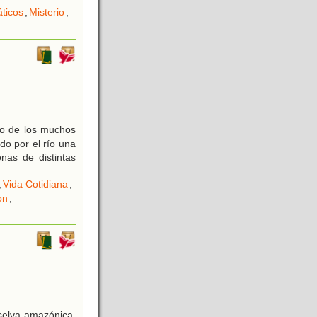
áticos
,
Misterio
,
no de los muchos
do por el río una
nas de distintas
,
Vida Cotidiana
,
ón
,
selva amazónica.