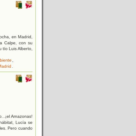
tocha, en Madrid,
 a Calpe, con su
tío Luis Alberto,
biente
,
Madrid
.
o...¡el Amazonas!
ábitat, Lucía se
les. Pero cuando