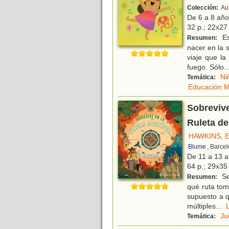
Colección:
Au
De 6 a 8 añ
32 p.; 22x27 
Es
Resumen:
nacer en la 
viaje que la
fuego. Sólo
..
Ni
Temática:
Educación M
Sobrevive
Ruleta de
HAWKINS, 
Blume
, Barce
De 11 a 13 
64 p.; 29x35 
Se
Resumen:
qué ruta tom
supuesto a q
múltiples
...
Ju
Temática: