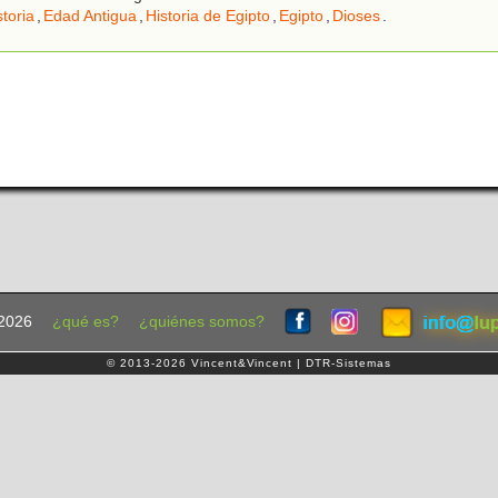
storia
,
Edad Antigua
,
Historia de Egipto
,
Egipto
,
Dioses
.
2026
¿qué es?
¿quiénes somos?
© 2013-2026 Vincent&Vincent | DTR-Sistemas