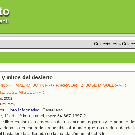
Colecciones
»
Colec
y mitos del desierto
HN
MALAM, JOHN
PARRA ORTIZ, JOSÉ MIGUEL
(aut.)
(ilust.)
(adapt.)
IZ, JOSÉ MIGUEL
(trad.)
id, 2002
e mummy
ños.
Libro Informativo
. Castellano.
é; 1ª ed., 1ª imp.; papel;
84-667-1397-2
ISBN:
e libro explora las creencias de los antiguos egipcios y te permite d
ayudaban a encontrarle un sentido al mundo que nos rodea: desde l
l hasta los de la llegada de la inundación anual del Nilo.