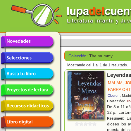
Colección:
The mummy
Mostrando del 1 al 1 de 1 resultado.
Leyendas 
MALAM, JO
PARRA ORT
Oberon
, Madr
Colección:
Th
De 8 a 11 a
32 p.; carton
Est
Resumen:
dioses los 
puesta del so