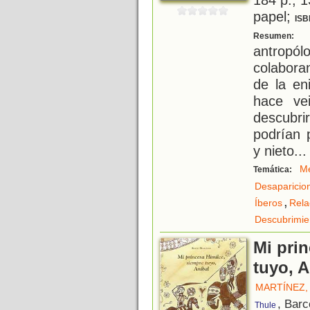
papel;
ISB
E
Resumen:
antropól
colaboran
de la en
hace ve
descubri
podrían 
y nieto
...
M
Temática:
Desaparicio
,
Íberos
Rela
Descubrimie
Mi pri
tuyo, A
MARTÍNEZ,
, Barc
Thule