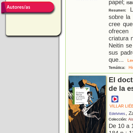
papel;
ISB
L
Resumen:
sobre la 
cree que
ofrecen 
criatura 
Neitin s
sus padr
que
...
L
Hi
Temática:
El doct
de la 
VILLAR LIÉ
, Z
Edelvives
Colección:
Al
De 10 a 
184 p.; 1