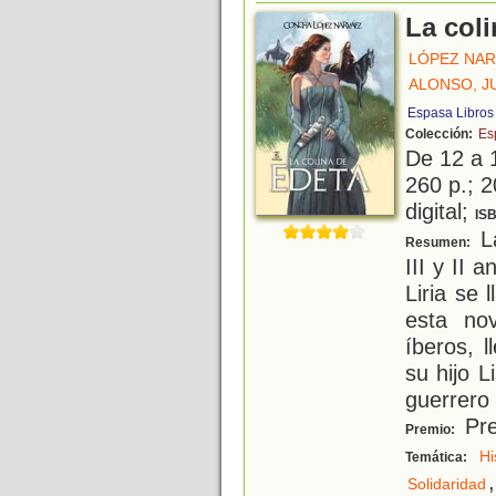
La col
LÓPEZ NAR
ALONSO, J
Espasa Libros
Colección:
Es
De 12 a 
260 p.; 2
digital;
IS
La
Resumen:
III y II 
Liria se
esta no
íberos, 
su hijo Li
guerrero
Pre
Premio:
Hi
Temática:
,
Solidaridad