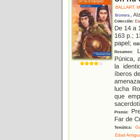
BALLART, 
, Al
Bromera
Colección:
Es
De 14 a 
163 p.; 1
papel;
ISB
L
Resumen:
Púnica, 
la ident
íberos de
amenaza
lucha Ro
que emp
sacerdoti
Pre
Premio:
Far de C
Gu
Temática:
Edad Antigu