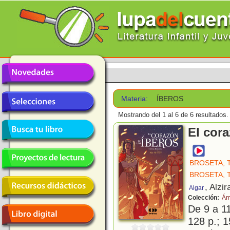
Materia:
ÍBEROS
Mostrando del 1 al 6 de 6 resultados.
El cora
BROSETA, 
BROSETA, 
, Alzir
Algar
Colección:
Ám
De 9 a 1
128 p.; 1