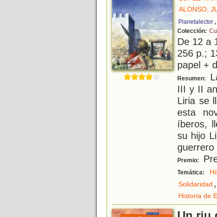
ALONSO, J
Planetalector
Colección:
Cu
De 12 a 
256 p.; 1
papel + d
La
Resumen:
III y II 
Liria se
esta no
íberos, 
su hijo Li
guerrero
Pre
Premio:
Hi
Temática:
,
Solidaridad
Historia de 
Un riu