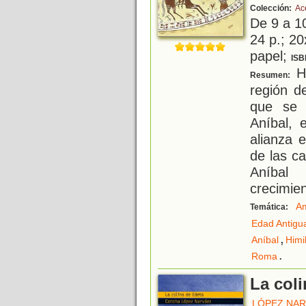
Colección:
Ac
De 9 a 1
24 p.; 20
papel;
ISB
Hi
Resumen:
región d
que se 
Aníbal, e
alianza 
de las c
Aníbal
crecimie
A
Temática:
Edad Antigu
,
Aníbal
Himi
.
Roma
La col
LÓPEZ NAR