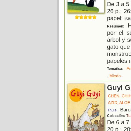
De 3 a 5
26 p.; 26
papel;
ISB
H
Resumen:
por el s
árbol y s
gato que
monstru
papeles r
An
Temática:
,
.
Miedo
Guyi G
CHEN, CHI
AZID, ALOE
, Barc
Thule
Colección:
Tr
De 6 a 7
20 p.; 20