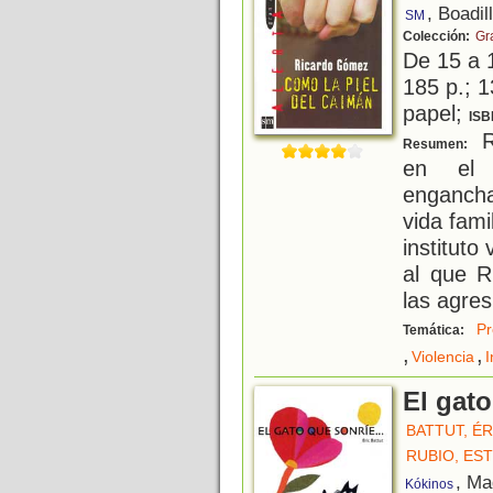
, Boadil
SM
Colección:
Gra
De 15 a 
185 p.; 1
papel;
ISB
R
Resumen:
en el 
engancha
vida fami
instituto
al que R
las agres
Pr
Temática:
,
,
Violencia
I
El gato
BATTUT, ÉR
RUBIO, ES
, Ma
Kókinos