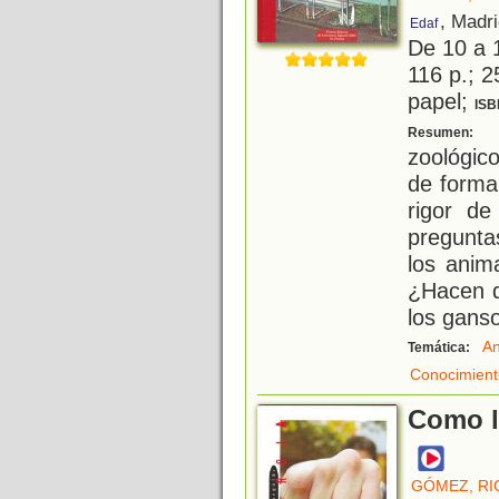
, Madr
Edaf
De 10 a 
116 p.; 2
papel;
ISB
H
Resumen:
zoológic
de forma 
rigor de
pregunta
los anim
¿Hacen d
los gans
An
Temática:
Conocimient
Como l
GÓMEZ, R