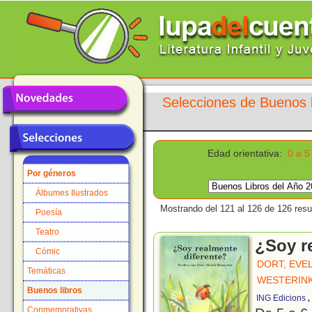
Selecciones de Buenos l
Edad orientativa:
0 a 5
Por géneros
Álbumes Ilustrados
Mostrando del 121 al 126 de 126 resu
Poesía
Teatro
¿Soy r
Cómic
DORT, EVE
Temáticas
WESTERINK
Buenos libros
ING Edicions
Conmemorativas