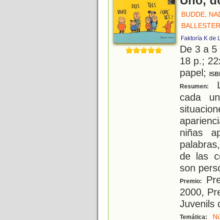
Uno, d
BUDDE, NA
BALLESTER
Faktoría K de 
De 3 a 5
18 p.; 22
papel;
ISB
L
Resumen:
cada un
situaci
aparienc
niñas a
palabras
de las c
son pers
Pre
Premio:
2000, Pre
Juvenils
N
Temática: