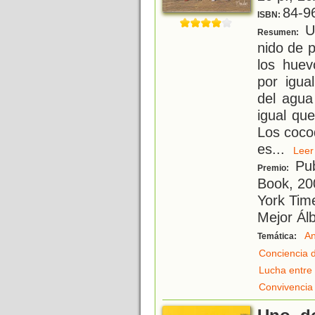
84-9
ISBN:
Un
Resumen:
nido de 
los hue
por igua
del agua
igual que
Los coco
es
...
Le
Pub
Premio:
Book, 20
York Tim
Mejor Ál
An
Temática:
Conciencia 
Lucha entre 
Convivencia