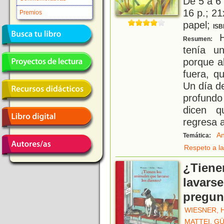
De 5 a 6
16 p.; 21
Premios
papel;
ISB
H
Resumen:
tenía u
porque a
fuera, q
Un día d
profundo
dicen 
regresa 
An
Temática:
Respeto a la
¿Tiene
lavarse
pregunt
WIESNER, 
MATTEI, G