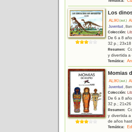
Cu
Temática:
Los dinos
ALIKI
A
(aut.)
Juventud
, Ba
Colección:
Lib
De 6 a 8 añ
32 p.; 23x18 
Con
Resumen:
y divertida a
An
Temática:
Momias d
ALIKI
A
(aut.)
Juventud
, Ba
Colección:
Lib
De 6 a 8 añ
32 p.; 21x26 
Con
Resumen:
y divertida 
de años hast
Ed
Temática: