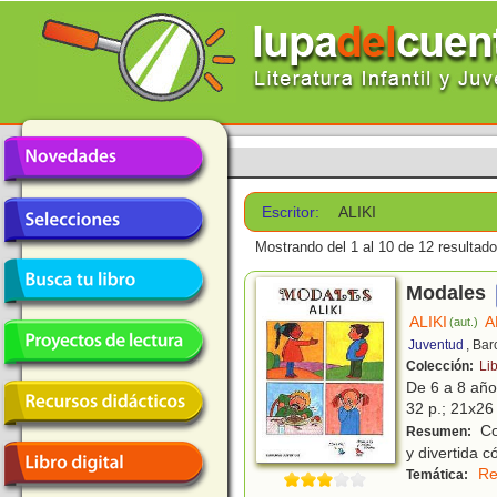
Escritor:
ALIKI
Mostrando del 1 al 10 de 12 resultado
Modales
ALIKI
A
(aut.)
Juventud
, Ba
Colección:
Lib
De 6 a 8 añ
32 p.; 21x26 
Con
Resumen:
y divertida 
Re
Temática: