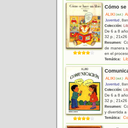
Cómo se 
ALIKI
A
(aut.)
Juventud
, Ba
Colección:
Lib
De 6 a 8 añ
32 p.; 21x26 
Co
Resumen:
de manera se
en el proces
Li
Temática:
Comunic
ALIKI
A
(aut.)
Juventud
, Ba
Colección:
Lib
De 6 a 8 añ
32 p.; 21x26 
Con
Resumen:
y divertida 
Co
Temática: