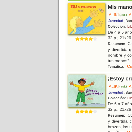
Mis man
ALIKI
A
(aut.)
Juventud
, Ba
Colección:
Lib
De 4 a 5 añ
32 p.; 21x26 
Con
Resumen:
y divertida
nombre y co
tus manos?
Cu
Temática:
¡Estoy cr
ALIKI
A
(aut.)
Juventud
, Ba
Colección:
Lib
De 6 a 7 añ
32 p.; 21x26 
Con
Resumen:
y divertida
brazos, las u