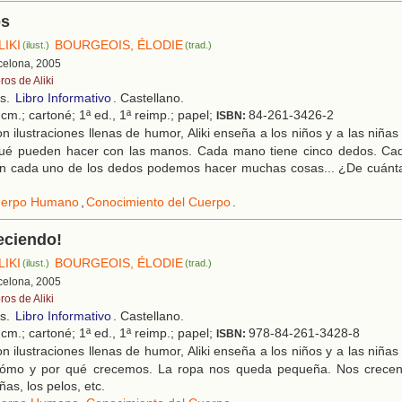
os
LIKI
BOURGEOIS, ÉLODIE
(ilust.)
(trad.)
rcelona, 2005
ros de Aliki
os.
Libro Informativo
. Castellano.
cm.; cartoné; 1ª ed., 1ª reimp.; papel;
84-261-3426-2
ISBN:
 ilustraciones llenas de humor, Aliki enseña a los niños y a las niñ
 qué pueden hacer con las manos. Cada mano tiene cinco dedos. Ca
n cada uno de los dedos podemos hacer muchas cosas... ¿De cuánt
erpo Humano
,
Conocimiento del Cuerpo
.
eciendo!
LIKI
BOURGEOIS, ÉLODIE
(ilust.)
(trad.)
rcelona, 2005
ros de Aliki
os.
Libro Informativo
. Castellano.
cm.; cartoné; 1ª ed., 1ª reimp.; papel;
978-84-261-3428-8
ISBN:
 ilustraciones llenas de humor, Aliki enseña a los niños y a las niñ
 cómo y por qué crecemos. La ropa nos queda pequeña. Nos crecen 
ñas, los pelos, etc.