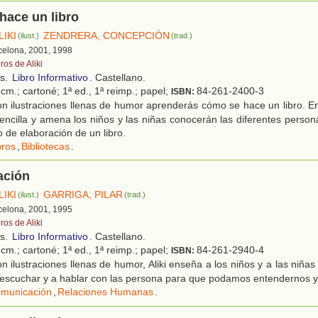
hace un libro
LIKI
ZENDRERA, CONCEPCIÓN
(ilust.)
(trad.)
rcelona, 2001, 1998
ros de Aliki
os.
Libro Informativo
. Castellano.
cm.; cartoné; 1ª ed., 1ª reimp.; papel;
84-261-2400-3
ISBN:
n ilustraciones llenas de humor aprenderás cómo se hace un libro. E
ncilla y amena los niños y las niñas conocerán las diferentes person
o de elaboración de un libro.
bros
,
Bibliotecas
.
ación
LIKI
GARRIGA, PILAR
(ilust.)
(trad.)
rcelona, 2001, 1995
ros de Aliki
os.
Libro Informativo
. Castellano.
cm.; cartoné; 1ª ed., 1ª reimp.; papel;
84-261-2940-4
ISBN:
 ilustraciones llenas de humor, Aliki enseña a los niños y a las niñ
a escuchar y a hablar con las persona para que podamos entendernos 
municación
,
Relaciones Humanas
.