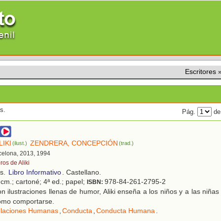
Escritores
s.
Pág.
de
LIKI
ZENDRERA, CONCEPCIÓN
(ilust.)
(trad.)
rcelona, 2013, 1994
ros de Aliki
os.
Libro Informativo
. Castellano.
cm.; cartoné; 4ª ed.; papel;
978-84-261-2795-2
ISBN:
 ilustraciones llenas de humor, Aliki enseña a los niños y a las niñ
cómo comportarse.
laciones Humanas
,
Conducta
,
Conducta Humana
.