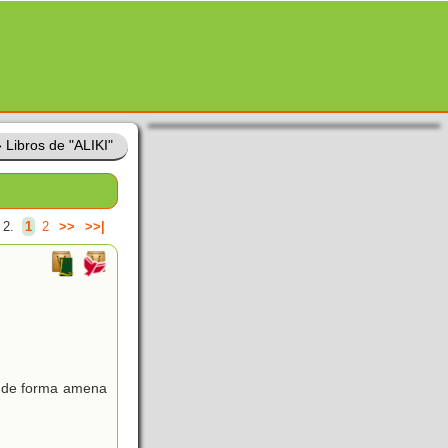
»
Libros de "ALIKI"
 2.
1
2
>>
>>|
as de forma amena