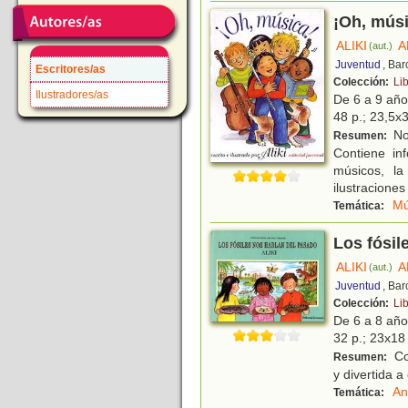
¡Oh, músi
ALIKI
A
(aut.)
Juventud
, Ba
Escritores/as
Colección:
Lib
Ilustradores/as
De 6 a 9 añ
48 p.; 23,5x3
Nos
Resumen:
Contiene inf
músicos, la
ilustraciones
Mú
Temática:
Los fósil
ALIKI
A
(aut.)
Juventud
, Ba
Colección:
Lib
De 6 a 8 añ
32 p.; 23x18 
Con
Resumen:
y divertida a
An
Temática: