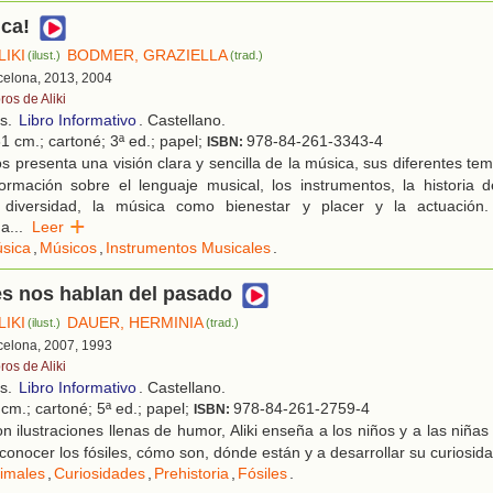
ca!
LIKI
BODMER, GRAZIELLA
(ilust.)
(trad.)
rcelona, 2013, 2004
ros de Aliki
os.
Libro Informativo
. Castellano.
1 cm.; cartoné; 3ª ed.; papel;
978-84-261-3343-4
ISBN:
 presenta una visión clara y sencilla de la música, sus diferentes tem
ormación sobre el lenguaje musical, los instrumentos, la historia d
 diversidad, la música como bienestar y placer y la actuación.
 a
...
Leer
sica
,
Músicos
,
Instrumentos Musicales
.
es nos hablan del pasado
LIKI
DAUER, HERMINIA
(ilust.)
(trad.)
rcelona, 2007, 1993
ros de Aliki
os.
Libro Informativo
. Castellano.
cm.; cartoné; 5ª ed.; papel;
978-84-261-2759-4
ISBN:
 ilustraciones llenas de humor, Aliki enseña a los niños y a las niñ
 conocer los fósiles, cómo son, dónde están y a desarrollar su curiosida
imales
,
Curiosidades
,
Prehistoria
,
Fósiles
.