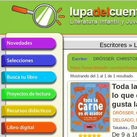
Escritores
»
Escritor:
DRÖSSER, CHRISTO
https://www.linkedin.com/in/chris
Mostrando del 1 al 1 de 1 resultado.
Toda la
lo que 
gusta l
DRÖSSER, 
DELGADO, 
, B
Takatuka
De 9 a 1