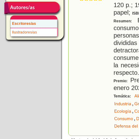
120 p.; 1
papel;
ISB
E
Resumen:
Escritores/as
consum
Ilustradores/as
persona
dividid
detracto
consumen
la neces
respecto.
Pre
Premio:
enero 20
Al
Temática:
,
Industria
Gr
,
Ecología
C
,
Consumo
D
Defensa del