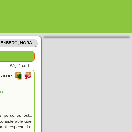
ENENBERG, NORA"
Pág. 1 de 1.
carne
d.)
s personas está
 considerable que
a al respecto. La