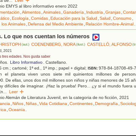
ta de
...
Leer
o EMYS al libro informativo enero 2022
imentación
,
Alimentos
,
Animales
,
Ganadería
,
Industria
,
Granjas
,
Conta
ático
,
Ecología
,
Comidas
,
Educación para la Salud
,
Salud
,
Consumo
,
 los Animales
,
Defensa del Medio Ambiente
,
Relación Hombre-Animal
.
s. Lo que nos cuentan los números
HRISTOPH
COENENBERG, NORA
CASTELLÓ, ALFONSO
(aut.)
(ilust.)
(t
d, 2021
s tres edades. Nos gusta saber
años.
Libro Informativo
. Castellano.
 cm.; cartoné; 1ª ed., 1ª imp.; papel + digital;
978-84-18708-49-
ISBN:
 el planeta viven unos siete mil quinientos millones de persona
0. De ellas, unos dos mil millones son niños y niñas menores de 15 
 difíciles de imaginar. ¡Haz la prueba! Pero... ¿y si el mundo fuera
En
...
Leer
o Alemán de Literatura Juvenil, en la categoria de no ficción, 2021
fancia
,
Niños
,
Niñas
,
Vida Cotidiana
,
Continentes
,
Demografía
,
Sociolo
ica
,
Oceanía
.