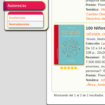
pregunta sal
Premi
Premio:
Al
Temática:
Cambio Clim
Escritores/as
Derechos de
Ilustradores/as
100 Niño
DÔSSER, C
Siruela
, Madri
Colección:
La
De 12 a 14 
108 p.; 20x26
En
Resumen:
7.500.000.00
enormes, muy
personas?. 
Premi
Premio:
In
Temática:
,
África
,
Amér
Mostrando del 1 al 2 de 2 resultados.