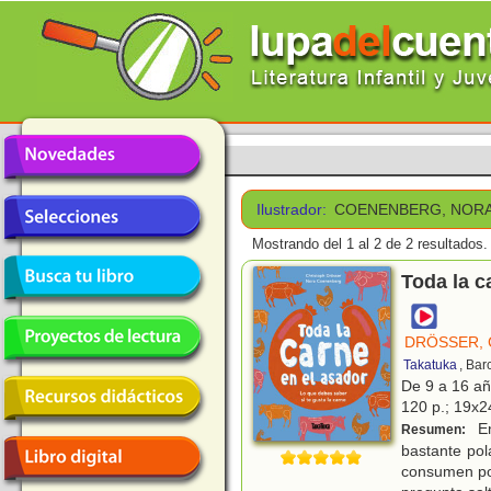
Ilustrador:
COENENBERG, NOR
Mostrando del 1 al 2 de 2 resultados.
Toda la c
DRÖSSER, 
Takatuka
, Bar
De 9 a 16 a
120 p.; 19x24
En
Resumen:
bastante pol
consumen por