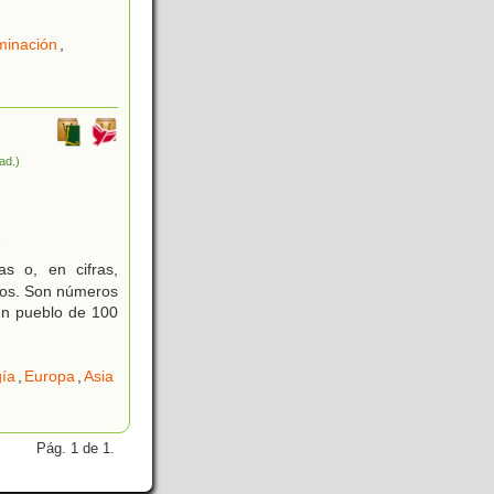
minación
,
rad.)
7
s o, en cifras,
años. Son números
 un pueblo de 100
gía
,
Europa
,
Asia
Pág. 1 de 1.