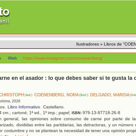
Ilustradores
»
Libros de "CO
A
Web:
https://www.instagram.com/ncoenenberg/
arne en el asador : lo que debes saber si te gusta la 
CHRISTOPH
COENENBERG, NORA
DELGADO, MARISA
(aut.)
(ilust.)
(tra
celona, 2026
ños.
Libro Informativo
. Castellano.
 cm.; cartoné; 1ª ed., 1º imp.; papel;
979-13-87718-26-8
ISBN:
 general, las opiniones sobre consumo de carne por parte de la
arizado, divididas entre las partidarias, las detractoras, y un número
 costumbre y no se plantean la necesidad de tener una opinión propi