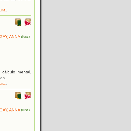
ura
.
GAY, ANNA
(ilust.)
 cálculo mental,
nes.
ura
.
GAY, ANNA
(ilust.)