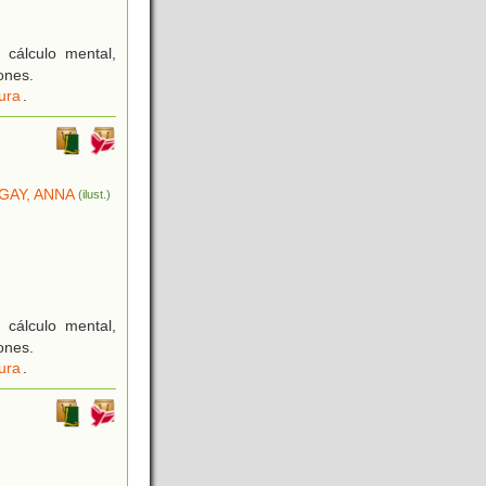
 cálculo mental,
ones.
ura
.
GAY, ANNA
(ilust.)
 cálculo mental,
ones.
ura
.