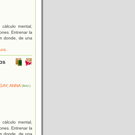
 cálculo mental,
ones. Entrenar la
ón donde, de una
ura
.
ios
GAY, ANNA
(ilust.)
 cálculo mental,
ones. Entrenar la
ón donde, de una