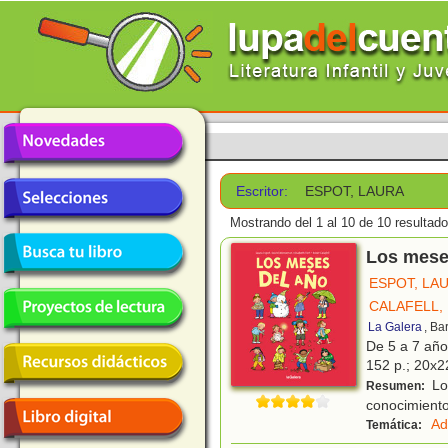
Escritor:
ESPOT, LAURA
Mostrando del 1 al 10 de 10 resultado
Los mese
ESPOT, LA
CALAFELL,
La Galera
, Ba
De 5 a 7 añ
152 p.; 20x22
Los
Resumen:
conocimiento
Ad
Temática: