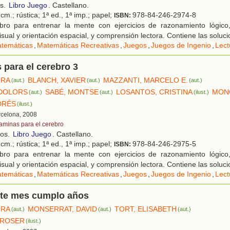
os.
Libro Juego
. Castellano.
cm.; rústica; 1ª ed., 1ª imp.; papel;
978-84-246-2974-8
ISBN:
bro para entrenar la mente con ejercicios de razonamiento lógico,
sual y orientación espacial, y comprensión lectora. Contiene las soluci
temáticas
,
Matemáticas Recreativas
,
Juegos
,
Juegos de Ingenio
,
Lect
 para el cerebro 3
URA
BLANCH, XAVIER
MAZZANTI, MARCELO E.
(aut.)
(aut.)
(aut.)
 DOLORS
SABÉ, MONTSE
LOSANTOS, CRISTINA
MON
(aut.)
(aut.)
(ilust.)
DRÉS
(ilust.)
rcelona, 2008
taminas para el cerebro
ños.
Libro Juego
. Castellano.
cm.; rústica; 1ª ed., 1ª imp.; papel;
978-84-246-2975-5
ISBN:
bro para entrenar la mente con ejercicios de razonamiento lógico,
sual y orientación espacial, y comprensión lectora. Contiene las soluci
temáticas
,
Matemáticas Recreativas
,
Juegos
,
Juegos de Ingenio
,
Lect
ste mes cumplo años
URA
MONSERRAT, DAVID
TORT, ELISABETH
(aut.)
(aut.)
(aut.)
 ROSER
(ilust.)