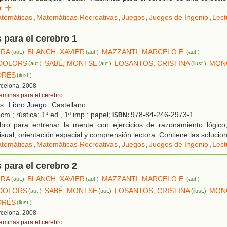
er
temáticas
,
Matemáticas Recreativas
,
Juegos
,
Juegos de Ingenio
,
Lect
 para el cerebro 1
URA
BLANCH, XAVIER
MAZZANTI, MARCELO E.
(aut.)
(aut.)
(aut.)
 DOLORS
SABÉ, MONTSE
LOSANTOS, CRISTINA
MON
(aut.)
(aut.)
(ilust.)
DRÉS
(ilust.)
rcelona, 2008
taminas para el cerebro
os.
Libro Juego
. Castellano.
cm.; rústica; 1ª ed., 1ª imp.; papel;
978-84-246-2973-1
ISBN:
bro para entrenar la mente con ejercicios de razonamiento lógico,
isual, orientación espacial y comprensión lectora. Contiene las solucio
temáticas
,
Matemáticas Recreativas
,
Juegos
,
Juegos de Ingenio
,
Lect
 para el cerebro 2
URA
BLANCH, XAVIER
MAZZANTI, MARCELO E.
(aut.)
(aut.)
(aut.)
 DOLORS
SABÉ, MONTSE
LOSANTOS, CRISTINA
MON
(aut.)
(aut.)
(ilust.)
DRÉS
(ilust.)
rcelona, 2008
taminas para el cerebro