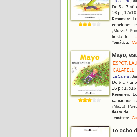
La Galera
, Ba
De 5 a 7 añ
16 p.; 17x16 
Lo
Resumen:
canciones, r
¡Marzo!. Pue
fiesta de
...
Cu
Temática:
Mayo, es
ESPOT, LA
CALAFELL,
La Galera
, Ba
De 5 a 7 añ
16 p.; 17x16 
Lo
Resumen:
canciones, r
¡Mayo!. Pued
fiesta de
...
Cu
Temática:
Te echo 