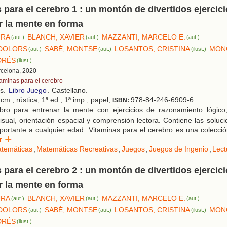
 para el cerebro 1 : un montón de divertidos ejercic
r la mente en forma
URA
BLANCH, XAVIER
MAZZANTI, MARCELO E.
(aut.)
(aut.)
(aut.)
 DOLORS
SABÉ, MONTSE
LOSANTOS, CRISTINA
MON
(aut.)
(aut.)
(ilust.)
DRÉS
(ilust.)
rcelona, 2020
taminas para el cerebro
os.
Libro Juego
. Castellano.
cm.; rústica; 1ª ed., 1ª imp.; papel;
978-84-246-6909-6
ISBN:
bro para entrenar la mente con ejercicios de razonamiento lógico,
isual, orientación espacial y comprensión lectora. Contiene las soluci
ortante a cualquier edad. Vitaminas para el cerebro es una colecci
er
temáticas
,
Matemáticas Recreativas
,
Juegos
,
Juegos de Ingenio
,
Lect
 para el cerebro 2 : un montón de divertidos ejercic
r la mente en forma
URA
BLANCH, XAVIER
MAZZANTI, MARCELO E.
(aut.)
(aut.)
(aut.)
 DOLORS
SABÉ, MONTSE
LOSANTOS, CRISTINA
MON
(aut.)
(aut.)
(ilust.)
DRÉS
(ilust.)