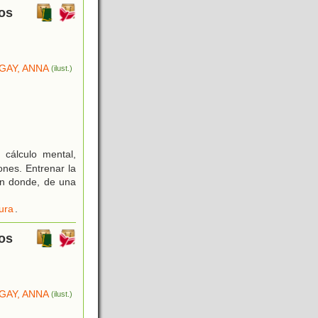
ios
GAY, ANNA
(ilust.)
 cálculo mental,
ones. Entrenar la
ón donde, de una
ura
.
ios
GAY, ANNA
(ilust.)