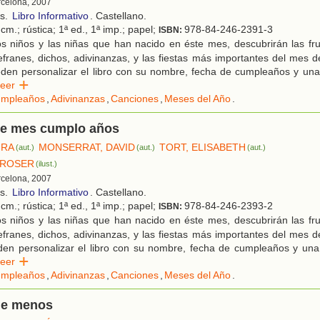
rcelona, 2007
os.
Libro Informativo
. Castellano.
cm.; rústica; 1ª ed., 1ª imp.; papel;
978-84-246-2391-3
ISBN:
s niños y las niñas que han nacido en éste mes, descubrirán las fru
efranes, dichos, adivinanzas, y las fiestas más importantes del mes
den personalizar el libro con su nombre, fecha de cumpleaños y una 
Leer
mpleaños
,
Adivinanzas
,
Canciones
,
Meses del Año
.
te mes cumplo años
URA
MONSERRAT, DAVID
TORT, ELISABETH
(aut.)
(aut.)
(aut.)
 ROSER
(ilust.)
rcelona, 2007
os.
Libro Informativo
. Castellano.
cm.; rústica; 1ª ed., 1ª imp.; papel;
978-84-246-2393-2
ISBN:
s niños y las niñas que han nacido en éste mes, descubrirán las fru
efranes, dichos, adivinanzas, y las fiestas más importantes del mes
en personalizar el libro con su nombre, fecha de cumpleaños y una 
Leer
mpleaños
,
Adivinanzas
,
Canciones
,
Meses del Año
.
de menos