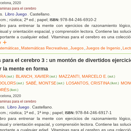
rcelona, 2020
taminas para el cerebro
os.
Libro Juego
. Castellano.
cm.; rústica; 2ª ed.; papel;
978-84-246-6910-2
ISBN:
bro para entrenar la mente con ejercicios de razonamiento lógico,
sual y orientación espacial, y comprensión lectora. Contiene las soluci
ortante a cualquier edad. Vitaminas para el cerebro es una colecci
er
temáticas
,
Matemáticas Recreativas
,
Juegos
,
Juegos de Ingenio
,
Lect
 para el cerebro 3 : un montón de divertidos ejercic
r la mente en forma
URA
BLANCH, XAVIER
MAZZANTI, MARCELO E.
(aut.)
(aut.)
(aut.)
 DOLORS
SABÉ, MONTSE
LOSANTOS, CRISTINA
MON
(aut.)
(aut.)
(ilust.)
DRÉS
(ilust.)
rcelona, 2020
taminas para el cerebro
ños.
Libro Juego
. Castellano.
cm.; rústica; 1ª ed., 1ª imp.; papel;
978-84-246-6917-1
ISBN:
bro para entrenar la mente con ejercicios de razonamiento lógico,
sual y orientación espacial, y comprensión lectora. Contiene las soluci
ortante a cualquier edad. Vitaminas para el cerebro es una colecci