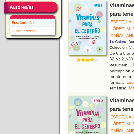
Vitaminas
para tene
ESPOT, LA
Escritores/as
LÓPEZ, M.
Ilustradores/as
CAÑAL, AN
La Galera
, Ba
Colección:
Vi
De 6 a 8 añ
32 p.; 21x30 
Li
Resumen:
percepción v
mente es imp
forma
...
Le
Ma
Temática:
Vitaminas
para tene
ESPOT, LA
LÓPEZ, M.
CAÑAL, AN