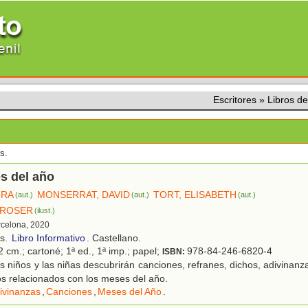
Escritores
»
Libros d
s.
s del año
URA
MONSERRAT, DAVID
TORT, ELISABETH
(aut.)
(aut.)
(aut.)
 ROSER
(ilust.)
rcelona, 2020
os.
Libro Informativo
. Castellano.
 cm.; cartoné; 1ª ed., 1ª imp.; papel;
978-84-246-6820-4
ISBN:
 niños y las niñas descubrirán canciones, refranes, dichos, adivinanzas
s relacionados con los meses del año.
ivinanzas
,
Canciones
,
Meses del Año
.