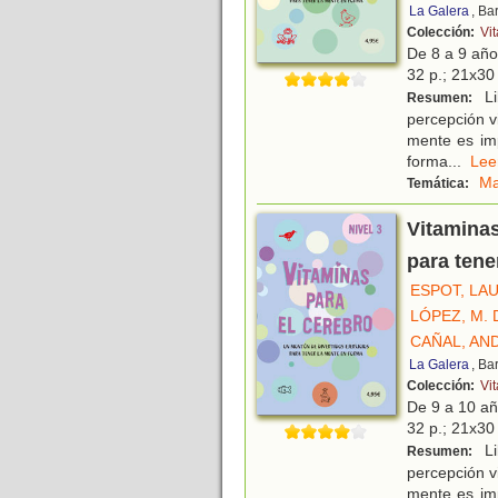
La Galera
, Ba
Colección:
Vi
De 8 a 9 añ
32 p.; 21x30 
Li
Resumen:
percepción vi
mente es imp
forma
...
Le
Ma
Temática:
Vitaminas
para tene
ESPOT, LA
LÓPEZ, M.
CAÑAL, AN
La Galera
, Ba
Colección:
Vi
De 9 a 10 a
32 p.; 21x30 
Li
Resumen:
percepción vi
mente es imp