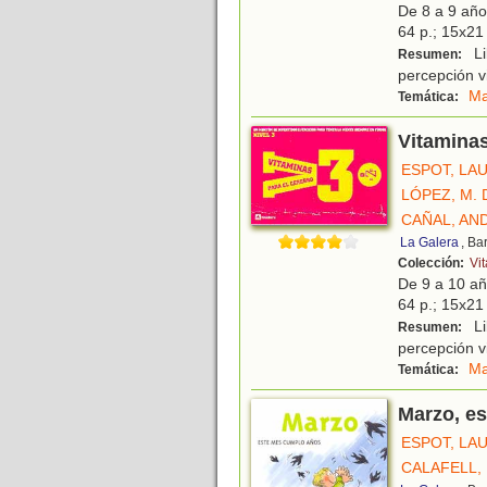
De 8 a 9 añ
64 p.; 15x21 
Li
Resumen:
percepción vi
Ma
Temática:
Vitaminas
ESPOT, LA
LÓPEZ, M.
CAÑAL, AN
La Galera
, Ba
Colección:
Vi
De 9 a 10 a
64 p.; 15x21 
Li
Resumen:
percepción vi
Ma
Temática:
Marzo, e
ESPOT, LA
CALAFELL,