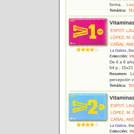
forma
...
Le
Ma
Temática:
Vitaminas
ESPOT, LA
LÓPEZ, M.
CAÑAL, AN
La Galera
, Ba
Colección:
Vi
De 6 a 8 añ
64 p.; 15x21 
Li
Resumen:
percepción v
Ma
Temática:
Vitaminas
ESPOT, LA
LÓPEZ, M.
CAÑAL, AN
La Galera
, Ba
Colección:
Vi