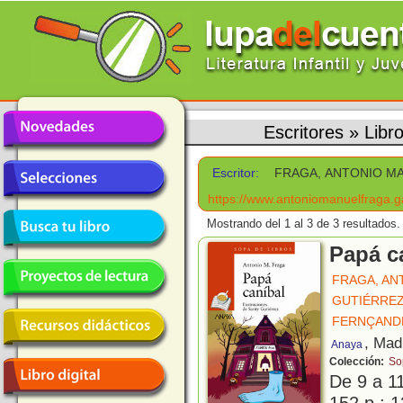
Escritores
»
Lib
Escritor:
FRAGA, ANTONIO M
https://www.antoniomanuelfraga.ga
Mostrando del 1 al 3 de 3 resultados.
Papá c
FRAGA, AN
GUTIÉRREZ
FERNÇANDE
, Mad
Anaya
Colección:
So
De 9 a 1
152 p.; 1