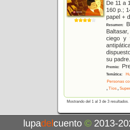
De 11 a 
160 p.; 1
papel + d
Bu
Resumen:
Baltasar
ciego y 
antipáti
dispuest
su padre
Pre
Premio:
Hu
Temática:
Personas co
,
,
Tíos
Super
Mostrando del 1 al 3 de 3 resultados.
lupa
del
cuento
©
2013-20