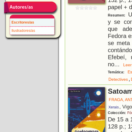
papel + d
U
Resumen:
y se con
Escritores/as
que adem
Ilustradores/as
Fedora e
se meta 
contándo
Efebeí, 
no
...
Le
Es
Temática:
,
Detectives
Satoam
FRAGA, AN
, Vig
Xerais
Colección:
Fó
De 15 a 
128 p.; 1