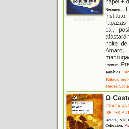
papel + d
Fi
Resumen:
institu
rapazas 
cal, po
afastar
noite de
Amaro,
madrugad
Pre
Premio:
Am
Temática:
Relaciones 
Redes Socia
O Casta
FRAGA, AN
SEIJAS, AN
, Vig
Xerais
Colección:
Me