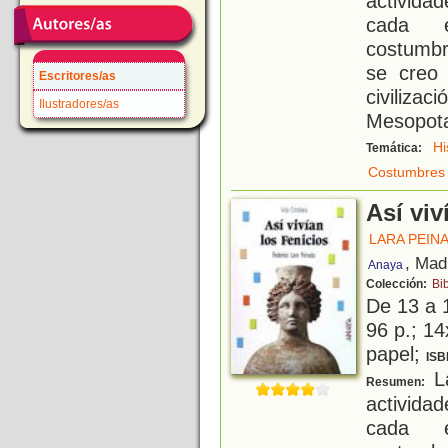
activida
cada ép
costumbr
se creo
Escritores/as
civiliza
Ilustradores/as
Mesopot
Hi
Temática:
Costumbres
Así viv
LARA PEIN
, Mad
Anaya
Colección:
Bib
De 13 a 
96 p.; 14
papel;
ISB
La
Resumen:
activida
cada ép