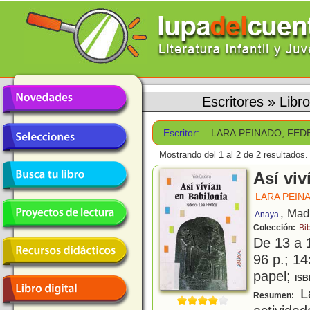
Escritores
»
Libr
Escritor:
LARA PEINADO, FED
Mostrando del 1 al 2 de 2 resultados.
Así viv
LARA PEIN
, Mad
Anaya
Colección:
Bib
De 13 a 
96 p.; 14
papel;
ISB
La
Resumen: