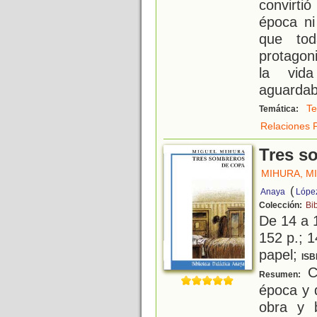
convirt
época ni
que tod
protagon
la vid
aguardab
Te
Temática:
Relaciones F
Tres s
MIHURA, M
(
Anaya
Lópe
Colección:
Bi
De 14 a 
152 p.; 1
papel;
ISB
Co
Resumen:
época y d
obra y b