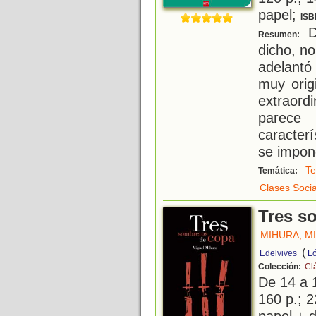
papel;
ISB
D
Resumen:
dicho, n
adelantó
muy orig
extraord
parece
caracter
se impon
Te
Temática:
Clases Socia
Tres s
MIHURA, M
(
Edelvives
L
Colección:
Cl
De 14 a 
160 p.; 2
papel + d