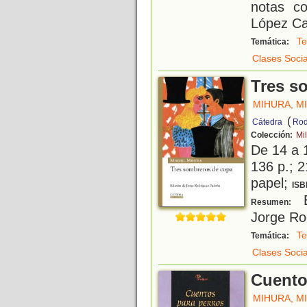
notas c
López C
Te
Temática:
Clases Socia
Tres s
MIHURA, M
(
Cátedra
Rod
Colección:
Mil
De 14 a 
136 p.; 2
papel;
ISB
E
Resumen:
Jorge Ro
Te
Temática:
Clases Socia
Cuento
MIHURA, M