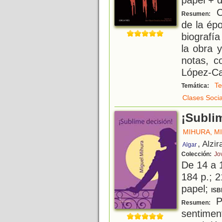
Co
Resumen:
de la ép
biografía
la obra y
notas, c
López-C
Te
Temática:
Clases Socia
¡Subli
MIHURA, M
, Alzir
Algar
Colección:
Jo
De 14 a 
184 p.; 2
papel;
ISB
P
Resumen:
sentimen