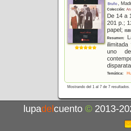
, Mad
Bruño
Colección:
An
De 14 a 
201 p.; 1
papel;
ISB
L
Resumen:
ilimitad
uno de
contem
disparat
H
Temática:
Mostrando del 1 al 7 de 7 resultados.
lupa
del
cuento
©
2013-20