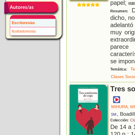
papel;
ISB
D
Resumen:
dicho, n
Escritores/as
adelantó
muy orig
Ilustradores/as
extraord
parece
caracter
se impon
Te
Temática:
Clases Socia
Tres s
MIHURA, M
, Boadil
SM
Colección:
Cl
De 14 a 
120 p.; 1