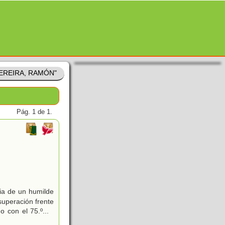
"PEREIRA, RAMÓN"
Pág. 1 de 1.
ia de un humilde
superación frente
do con el 75.º
...