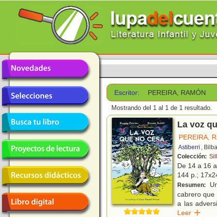
Escritor:
PEREIRA, RAMÓN
Mostrando del 1 al 1 de 1 resultado.
La voz qu
PEREIRA, 
Astiberri
, Bilb
Colección:
Sil
De 14 a 16 
144 p.; 17x24
Un
Resumen:
cabrero que 
a las advers
Leer