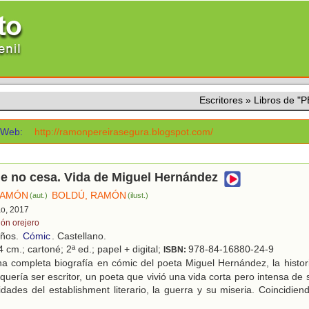
Escritores
»
Libros de 
Web:
http://ramonpereirasegura.blogspot.com/
e no cesa. Vida de Miguel Hernández
RAMÓN
BOLDÚ, RAMÓN
(aut.)
(ilust.)
ao, 2017
lón orejero
años.
Cómic
. Castellano.
 cm.; cartoné; 2ª ed.; papel + digital;
978-84-16880-24-9
ISBN:
a completa biografía en cómic del poeta Miguel Hernández, la histor
quería ser escritor, un poeta que vivió una vida corta pero intensa de 
idades del establishment literario, la guerra y su miseria. Coincidien