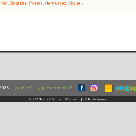
mic
,
Biografía
,
Poetas
,
Hernández, Miguel
.
2026
¿qué es?
¿quiénes somos?
© 2013-2026 Vincent&Vincent | DTR-Sistemas