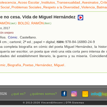
olescencia
,
Acoso Escolar
,
Institutos
,
Transexualidad
,
Asesinatos
,
Crít
Social
,
Problemas Sociales
,
Respeto a la Diversidad
,
Violencia
,
Batma
e no cesa. Vida de Miguel Hernández
RAMÓN
BOLDÚ, RAMÓN
(aut.)
(ilust.)
ao, 2017
lón orejero
años.
Cómic
. Castellano.
 cm.; cartoné; 2ª ed.; papel + digital;
978-84-16880-24-9
ISBN:
a completa biografía en cómic del poeta Miguel Hernández, la histor
quería ser escritor, un poeta que vivió una vida corta pero intensa de 
idades del establishment literario, la guerra y su miseria. Coincidien
mic
,
Biografía
,
Poetas
,
Hernández, Miguel
.
2026
¿qué es?
¿quiénes somos?
© 2013-2026 Vincent&Vincent | DTR-Sistemas