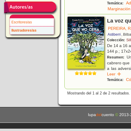
Ad
Temática:
Marginación 
La voz qu
Escritores/as
PEREIRA, 
Ilustradores/as
Astiberri
, Bilb
Colección:
Sil
De 14 a 16 
144 p.; 17x24
Un
Resumen:
cabrero que 
a las advers
Leer
Có
Temática:
Mostrando del 1 al 2 de 2 resultados.
lupa
del
cuento
©
2013-