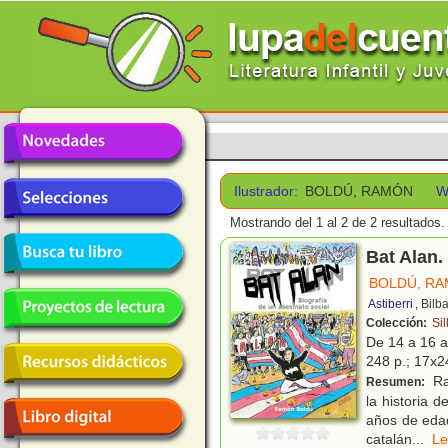
Ilustrador:
BOLDÚ, RAMÓN
W
Mostrando del 1 al 2 de 2 resultados.
Bat Alan.
BOLDÚ, R
Astiberri
, Bilb
Colección:
Sil
De 14 a 16 
248 p.; 17x24
Ra
Resumen:
la historia 
años de edad
catalán
...
L