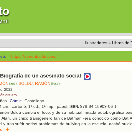
Ilustradores
»
Libros de
eb:
https://ramonboldu.com/
 Biografía de un asesinato social
AMÓN
BOLDÚ, RAMÓN
(aut.)
(ilust.)
ao, 2022
lón orejero
años.
Cómic
. Castellano.
 cm.; cartoné; 1ª ed., 1ª imp.; papel;
978-84-18909-06-1
ISBN:
món Boldú cambia el foco, y de su habitual mirada autobiográfica pa
de Alan, un chico transgénero fan de Batman -era conocido como Bat 
 y tras sufrir serios problemas de bullying en la escuela, acabó suici
eer