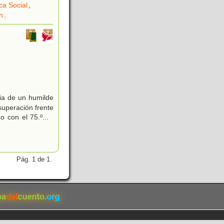
ica Social
,
n
.
ia de un humilde
superación frente
do con el 75.º
...
Pág. 1 de 1.