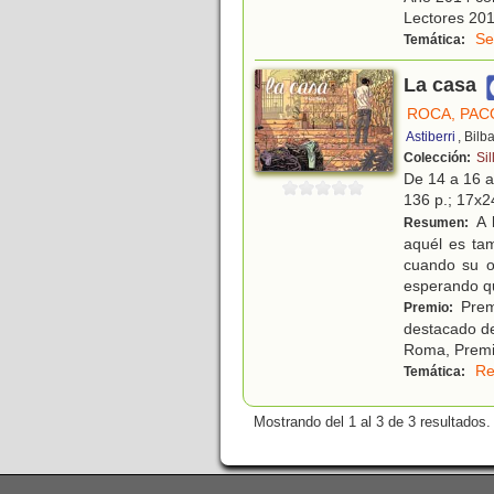
Lectores 201
Se
Temática:
La casa
ROCA, PAC
Astiberri
, Bilb
Colección:
Sil
De 14 a 16 
136 p.; 17x24
A 
Resumen:
aquél es tam
cuando su o
esperando q
Premi
Premio:
destacado de
Roma, Premi
Re
Temática:
Mostrando del 1 al 3 de 3 resultados.