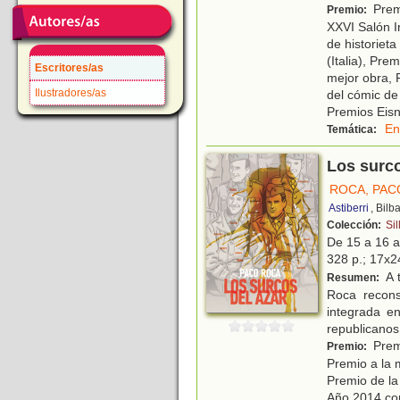
Premi
Premio:
XXVI Salón I
de historieta
(Italia), Pre
Escritores/as
mejor obra, 
Ilustradores/as
del cómic de
Premios Eisn
En
Temática:
Los surco
ROCA, PAC
Astiberri
, Bilb
Colección:
Sil
De 15 a 16 
328 p.; 17x24
A t
Resumen:
Roca recons
integrada e
republicanos
Prem
Premio:
Premio a la 
Premio de la 
Año 2014 co