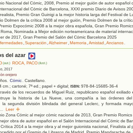
o Nacional del Cómic, 2008, Premio al mejor guión de autor español 
nternacional del Cómic de Barcelona, XXXI premio Diario de Avisos 200
 realista, Premio Gran Guinigi a la mejor historia larga del Festival de
mio Dolmen de la crítica 2008 al mejor guión, Premio Dolmen de la críti
Premio Expocómic 2008 a la mejor obra española, Gran Premio Romics
 Roma, Nominada a Mejor edición norteamericana de material internaci
er de 2017, Gran Premio del Salón del Cómic Barcelona 2025
fermedades
,
Superación
,
Alzheimer
,
Memoria
,
Amistad
,
Ancianos
.
s del azar
O
ROCA, PACO
(aut.)
(ilust.)
ao, 2017
lón orejero
años.
Cómic
. Castellano.
 cm.; cartoné; 7ª ed.; papel + digital;
978-84-15685-36-4
ISBN:
ravés de los recuerdos de Miguel Ruiz, republicano español exiliado
truye la historia de La Nueve, una compañía a las órdenes del
n la segunda división blindada del general Leclerc, y formada mayo
...
Leer
io Zona Cómic al mejor cómic nacional de 2013, Gran Premio Romics
mejor obra de autor español en el Salón Internacional del Cómic de Ba
Crítica 2014 a la mejor obra y al mejor guionista nacional, Finalista al 
ncedido por el Gremio de Libreros de Madrid, Premio Mandarache de