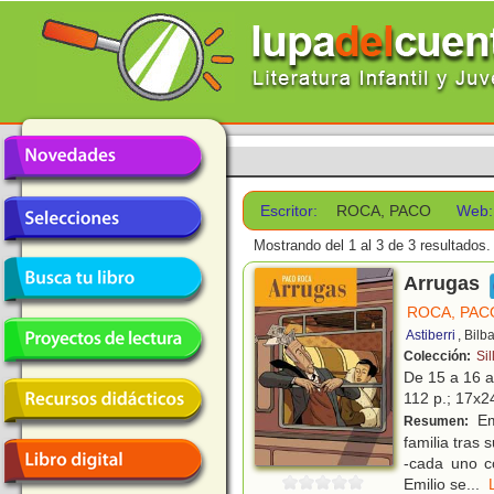
Escritor:
ROCA, PACO
Web:
Mostrando del 1 al 3 de 3 resultados.
Arrugas
ROCA, PAC
Astiberri
, Bilb
Colección:
Sil
De 15 a 16 
112 p.; 17x2
Emi
Resumen:
familia tras 
-cada uno co
Emilio se
...