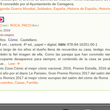
9 concedido por el Ayuntamiento de Cartagena.
gunda Guerra Mundial
,
Soldados
,
España
,
Historia de España
,
Histor
O
ROCA, PACO
(aut.)
(ilust.)
ao, 2016
lón orejero
años.
Cómic
. Castellano.
 cm.; cartoné; 4ª ed.; papel + digital;
978-84-16251-00-1
ISBN:
lo largo de los años el dueño llena de recuerdos su casa, testigo m
bién la fiel imagen de ella. Como las parejas que han convivido sie
cupante desaparece para siempre, el contenido de la casa se paral
ue
...
Leer
o Zona Cómic al mejor cómic nacional, 2016, Premio Estrella, 2016 a
l año por el diario Le Parisien, Gran Premio Romics 2017 del salón de
o Romics 2017 al mejor cómic europeo del salóm del cómic de Roma
cuerdos
,
Casas
,
Familia
.