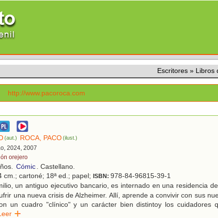
Escritores
»
Libros
http://www.pacoroca.com
O
ROCA, PACO
(aut.)
(ilust.)
ao, 2024, 2007
lón orejero
años.
Cómic
. Castellano.
4 cm.; cartoné; 18ª ed.; papel;
978-84-96815-39-1
ISBN:
lio, un antiguo ejecutivo bancario, es internado en una residencia d
sufrir una nueva crisis de Alzheimer. Allí, aprende a convivir con sus 
n un cuadro "clínico" y un carácter bien distintoy los cuidadores q
Leer