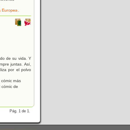
ia Europea
.
udo de su vida. Y
mpre juntas. Así,
iza por el polvo
l cómic más
l cómic de
Pág. 1 de 1.