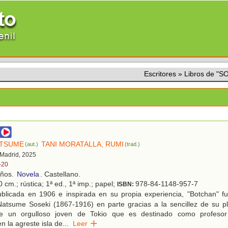
Escritores
»
Libros de "
ATSUME
TANI MORATALLA, RUMI
(aut.)
(trad.)
 Madrid, 2025
-20
años.
Novela
. Castellano.
 cm.; rústica; 1ª ed., 1ª imp.; papel;
978-84-1148-957-7
ISBN:
blicada en 1906 e inspirada en su propia experiencia, "Botchan" f
atsume Soseki (1867-1916) en parte gracias a la sencillez de su pl
de un orgulloso joven de Tokio que es destinado como profeso
n la agreste isla de
...
Leer