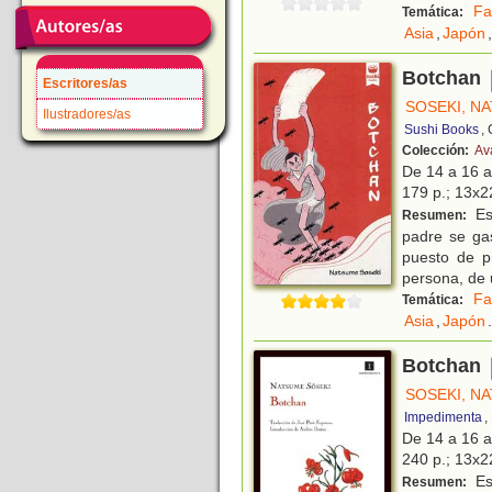
Fa
Temática:
Asia
,
Japón
,
Botchan
Escritores/as
SOSEKI, N
Ilustradores/as
Sushi Books
,
Colección:
Av
De 14 a 16 
179 p.; 13x22
Est
Resumen:
padre se ga
puesto de p
persona, de
Fa
Temática:
Asia
,
Japón
.
Botchan
SOSEKI, N
Impedimenta
,
De 14 a 16 
240 p.; 13x22
Est
Resumen: