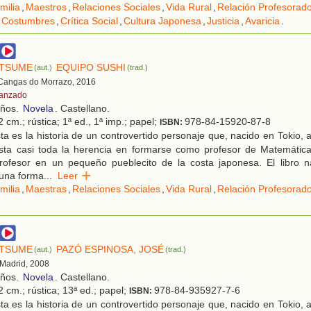
milia
,
Maestros
,
Relaciones Sociales
,
Vida Rural
,
Relación Profesorad
Costumbres
,
Crítica Social
,
Cultura Japonesa
,
Justicia
,
Avaricia
.
ATSUME
EQUIPO SUSHI
(aut.)
(trad.)
 Cangas do Morrazo, 2016
anzado
años.
Novela
. Castellano.
 cm.; rústica; 1ª ed., 1ª imp.; papel;
978-84-15920-87-8
ISBN:
a es la historia de un controvertido personaje que, nacido en Tokio, 
sta casi toda la herencia en formarse como profesor de Matemátic
rofesor en un pequeño pueblecito de la costa japonesa. El libro n
 una forma
...
Leer
milia
,
Maestras
,
Relaciones Sociales
,
Vida Rural
,
Relación Profesorad
ATSUME
PAZÓ ESPINOSA, JOSÉ
(aut.)
(trad.)
 Madrid, 2008
años.
Novela
. Castellano.
 cm.; rústica; 13ª ed.; papel;
978-84-935927-7-6
ISBN:
a es la historia de un controvertido personaje que, nacido en Tokio, 