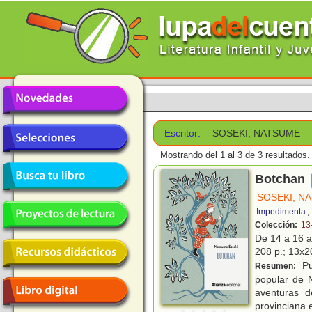
Escritor:
SOSEKI, NATSUME
Mostrando del 1 al 3 de 3 resultados.
Botchan
SOSEKI, N
Impedimenta
,
Colección:
13
De 14 a 16 
208 p.; 13x20
Pu
Resumen:
popular de N
aventuras 
provinciana e