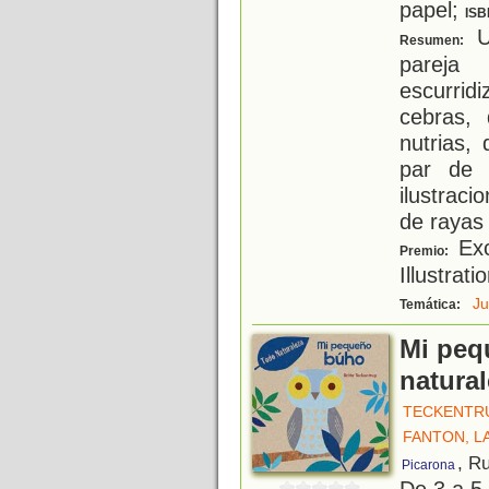
papel;
ISB
Un
Resumen:
pareja
escurrid
cebras,
nutrias,
par de 
ilustraci
de rayas
Exc
Premio:
Illustrat
Ju
Temática:
Mi peq
natura
TECKENTRU
FANTON, L
, R
Picarona
De 3 a 5