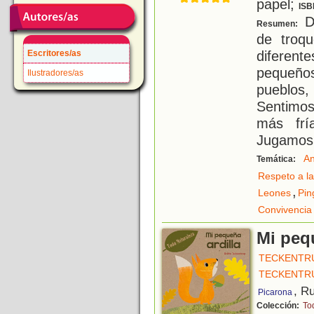
papel;
ISB
De
Resumen:
de troq
diferent
Escritores/as
pequeño
Ilustradores/as
pueblos,
Sentimo
más frí
Jugamos 
An
Temática:
Respeto a la
,
Leones
Pin
Convivencia
Mi peq
TECKENTRU
TECKENTRU
, R
Picarona
Colección:
To