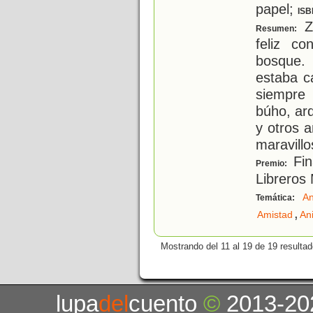
papel;
ISB
Zo
Resumen:
feliz c
bosque.
estaba c
siempre 
búho, ard
y otros 
maravill
Fin
Premio:
Libreros
An
Temática:
,
Amistad
An
Mostrando del 11 al 19 de 19 resultad
lupa
del
cuento
©
2013-20