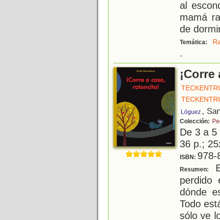
al escon
mamá rat
de dormir
R
Temática:
.
¡Corre 
TECKENTRU
TECKENTRU
, Sa
Lóguez
Colección:
Pe
De 3 a 5
36 p.; 25
978-
ISBN:
E
Resumen:
perdido
dónde es
Todo est
sólo ve 