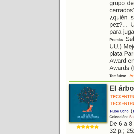
grupo de
cerrado
¿quién 
pez?... 
para juga
Sel
Premio:
UU.) Mejo
plata Pa
Award en 
Awards (
An
Temática:
El árbo
TECKENTRU
TECKENTRU
(
Nube Ocho
Colección:
So
De 6 a 8
32 p.; 25