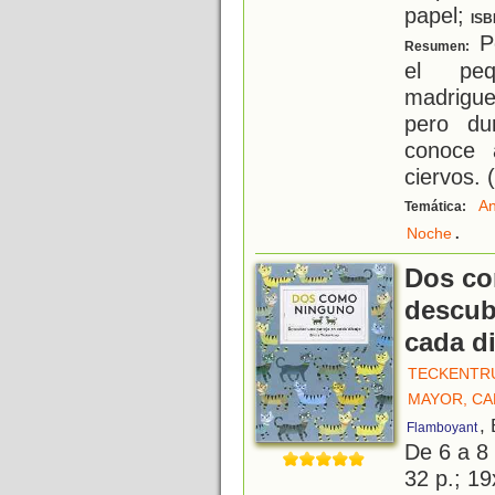
papel;
ISB
Po
Resumen:
el pe
madrigu
pero du
conoce 
ciervos. 
An
Temática:
.
Noche
Dos co
descub
cada d
TECKENTRU
MAYOR, C
,
Flamboyant
De 6 a 8
32 p.; 19