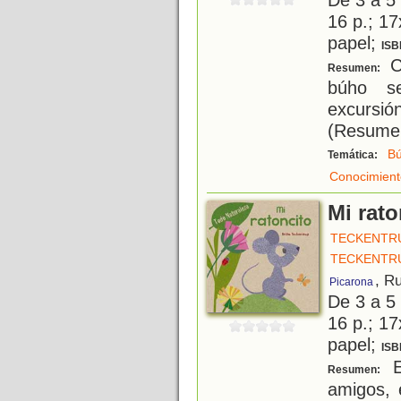
16 p.; 17
papel;
ISB
C
Resumen:
búho se
excursió
(Resumen 
B
Temática:
Conocimient
Mi rato
TECKENTRU
TECKENTRU
, R
Picarona
De 3 a 5
16 p.; 17
papel;
ISB
E
Resumen:
amigos, 