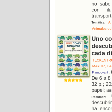
no sabe 
con il
transport
An
Temática:
Animales de
Uno co
descub
cada d
TECKENTRU
MAYOR, C
,
Flamboyant
De 6 a 8
32 p.; 20
papel;
ISB
U
Resumen:
descubri
ha encon