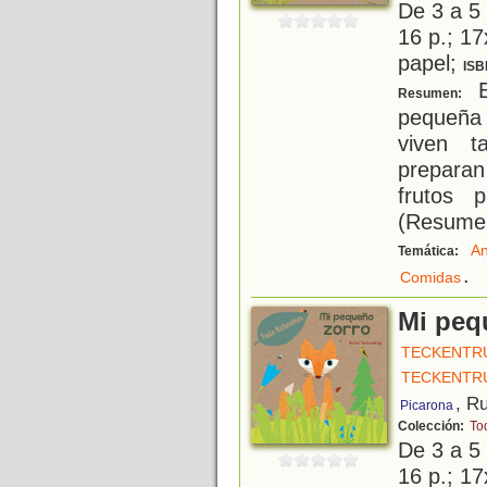
De 3 a 5
16 p.; 17
papel;
ISB
En
Resumen:
pequeña
viven t
prepara
frutos 
(Resumen 
An
Temática:
.
Comidas
Mi peq
TECKENTRU
TECKENTRU
, R
Picarona
Colección:
To
De 3 a 5
16 p.; 17