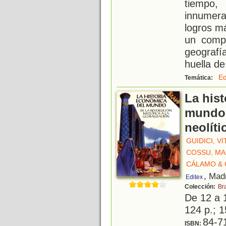
tiempo,
innumera
logros má
un compl
geografí
huella de
Ed
Temática:
La his
mundo 
neolíti
GUIDICI, V
COSSU, MA
CÁLAMO &
, Mad
Editex
Colección:
Br
De 12 a 
124 p.; 1
84-7
ISBN: