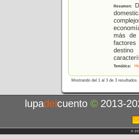
De
Resumen:
domesti
complejo
economía
más de 
factore
destin
caracterí
Hi
Temática:
Mostrando del 1 al 3 de 3 resultados.
lupa
del
cuento
©
2013-20
© 20