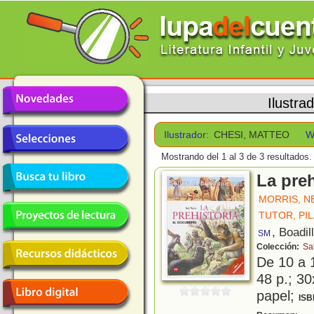
Ilustra
Ilustrador:
CHESI, MATTEO
W
Mostrando del 1 al 3 de 3 resultados.
La preh
MORRIS, N
TUTOR, PI
, Boadil
SM
Colección:
Sa
De 10 a 
48 p.; 30
papel;
ISB
¿