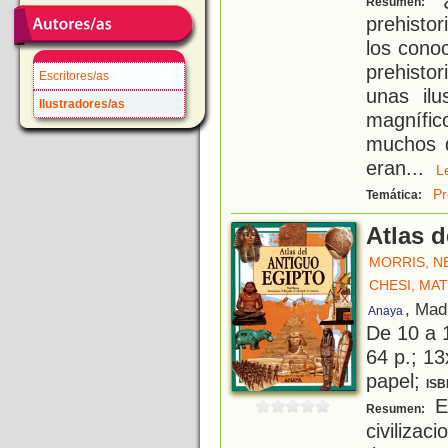
Resumen:
prehistor
los cono
prehisto
Escritores/as
unas il
Ilustradores/as
magnífic
muchos d
eran
...
Pr
Temática:
Atlas d
MORRIS, N
CHESI, MA
, Mad
Anaya
De 10 a 
64 p.; 13
papel;
ISB
El
Resumen:
civiliza