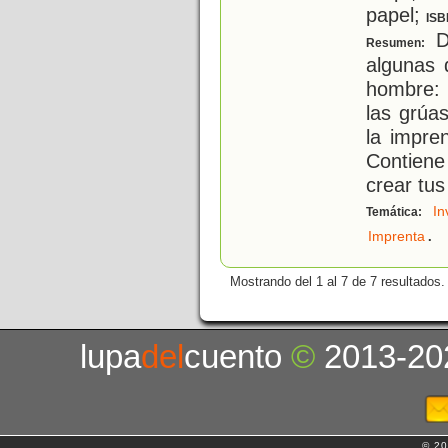
papel;
ISB
D
Resumen:
algunas 
hombre: 
las grúas
la impren
Contiene
crear tus
In
Temática:
.
Imprenta
Mostrando del 1 al 7 de 7 resultados.
lupa
del
cuento
©
2013-20
© 20