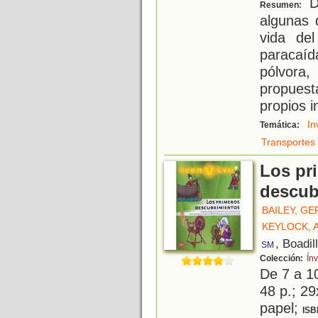
D
Resumen:
algunas 
vida de
paracaí
pólvora
propuest
propios i
In
Temática:
Transportes
Los pr
descub
BAILEY, G
KEYLOCK,
, Boadil
SM
Colección:
Ín
De 7 a 1
48 p.; 29
papel;
ISB