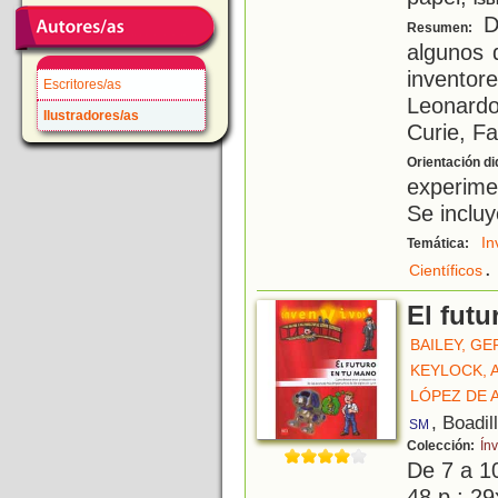
ISB
D
Resumen:
algunos 
invento
Escritores/as
Leonard
Ilustradores/as
Curie, Fa
Orientación di
experime
Se incluy
In
Temática:
.
Científicos
El fut
BAILEY, G
KEYLOCK,
LÓPEZ DE 
, Boadil
SM
Colección:
Ín
De 7 a 1
48 p.; 29