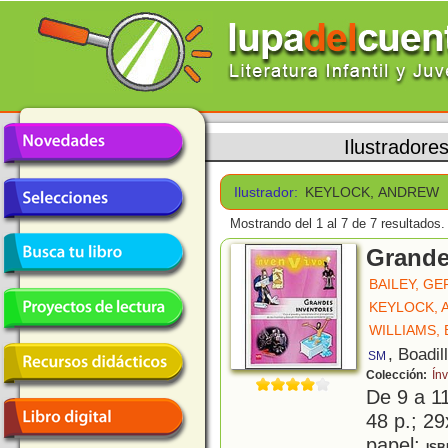
Ilustradore
Ilustrador:
KEYLOCK, ANDREW
Mostrando del 1 al 7 de 7 resultados.
Grande
BAILEY, G
KEYLOCK,
WILLIAMS,
, Boadil
SM
Colección:
Ín
De 9 a 1
48 p.; 29
papel;