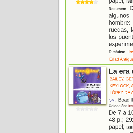
papel;
ISB
D
Resumen:
algunos
hombre:
ruedas, 
los puent
experime
In
Temática:
Edad Antigu
La era 
BAILEY, G
KEYLOCK,
LÓPEZ DE 
, Boadil
SM
Colección:
Ín
De 7 a 1
48 p.; 29
papel;
ISB