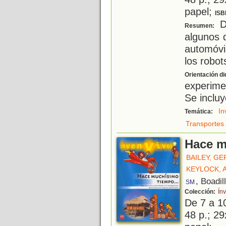
papel;
ISB
D
Resumen:
algunos 
automóvil,
los robots
Orientación di
experime
Se incluy
In
Temática:
Transportes
Hace m
BAILEY, G
KEYLOCK,
, Boadil
SM
Colección:
Ín
De 7 a 1
48 p.; 29