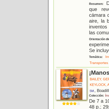
De
Resumen:
que rev
cámara d
aire, la 
inventos
las comun
Orientación di
experime
Se incluy
In
Temática:
Transportes
¡Manos 
BAILEY, G
KEYLOCK,
, Boadil
SM
Colección:
Ín
De 7 a 1
48 p.; 29