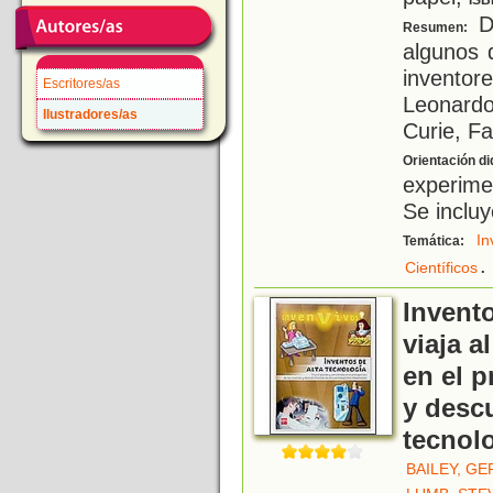
ISB
D
Resumen:
algunos 
invento
Escritores/as
Leonard
Ilustradores/as
Curie, Fa
Orientación di
experime
Se incluy
In
Temática:
.
Científicos
Invento
viaja a
en el p
y desc
tecnol
BAILEY, G