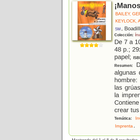
¡Manos 
BAILEY, G
KEYLOCK,
, Boadil
SM
Colección:
Ín
De 7 a 1
48 p.; 29
papel;
ISB
D
Resumen:
algunas 
hombre: 
las grúas
la impren
Contiene
crear tus
In
Temática:
.
Imprenta