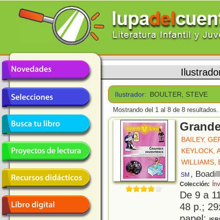
Ilustrado
Ilustrador:
BOULTER, STEVE
Mostrando del 1 al 8 de 8 resultados.
Grande
BAILEY, G
KEYLOCK,
WILLIAMS,
, Boadil
SM
Colección:
Ín
De 9 a 1
48 p.; 29
papel;