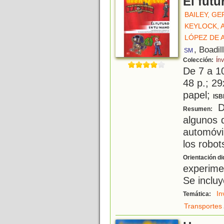
El fut
BAILEY, G
KEYLOCK,
LÓPEZ DE 
, Boadil
SM
Colección:
Ín
De 7 a 1
48 p.; 29
papel;
ISB
D
Resumen:
algunos 
automóvil,
los robots
Orientación di
experime
Se incluy
In
Temática:
Transportes