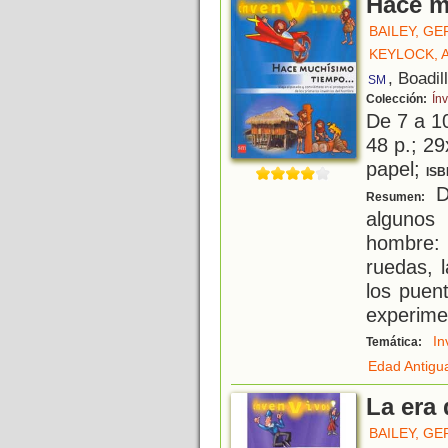
Hace m
BAILEY, G
KEYLOCK,
, Boadil
SM
Colección:
Ín
De 7 a 1
48 p.; 29
papel;
ISB
D
Resumen:
algunos
hombre:
ruedas, 
los puent
experime
In
Temática:
Edad Antigu
La era 
BAILEY, G