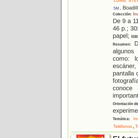
LUMB, STE
, Boadil
SM
Colección:
Ín
De 9 a 1
46 p.; 30
papel;
ISB
D
Resumen:
algunos 
como: l
escáner
pantalla 
fotograf
conoce
important
Orientación di
experimen
In
Temática:
,
Teléfonos
T