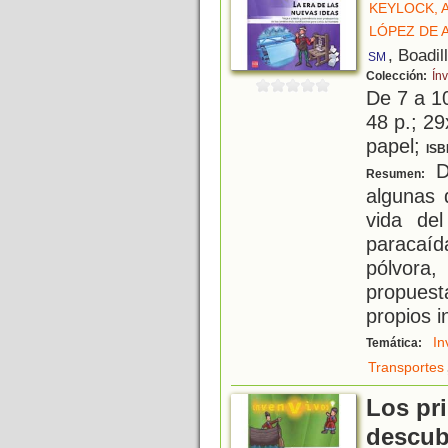
KEYLOCK,
LÓPEZ DE 
, Boadil
SM
Colección:
Ín
De 7 a 1
48 p.; 29
papel;
ISB
D
Resumen:
algunas 
vida de
paracaí
pólvora
propuest
propios i
In
Temática:
Transportes
Los pr
descub