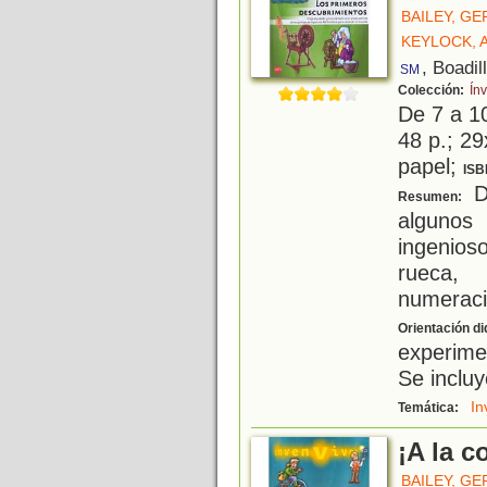
BAILEY, G
KEYLOCK,
, Boadil
SM
Colección:
Ín
De 7 a 1
48 p.; 29
papel;
ISB
D
Resumen:
algunos 
ingenios
rueca, 
numeraci
Orientación di
experime
Se incluy
In
Temática:
¡A la 
BAILEY, G