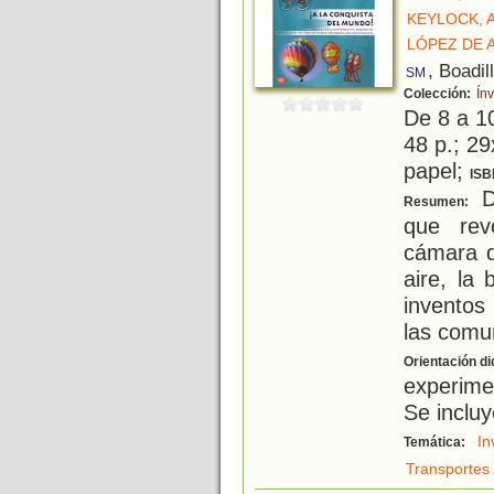
KEYLOCK,
LÓPEZ DE 
, Boadil
SM
Colección:
Ín
De 8 a 1
48 p.; 29
papel;
ISB
De
Resumen:
que rev
cámara d
aire, la 
inventos
las comun
Orientación di
experime
Se incluy
In
Temática:
Transportes