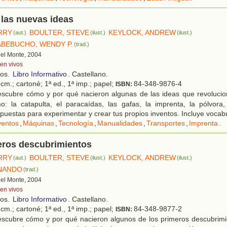
 las nuevas ideas
ERRY
BOULTER, STEVE
KEYLOCK, ANDREW
(aut.)
(ilust.)
(ilust.)
ABEBUCHO, WENDY P.
(trad.)
 del Monte, 2004
ven vivos
ños.
Libro Informativo
. Castellano.
cm.; cartoné; 1ª ed., 1ª imp.; papel;
84-348-9876-4
ISBN:
scubre cómo y por qué nacieron algunas de las ideas que revolucion
 la catapulta, el paracaídas, las gafas, la imprenta, la pólvora, l
puestas para experimentar y crear tus propios inventos. Incluye vocabu
ventos
,
Máquinas
,
Tecnología
,
Manualidades
,
Transportes
,
Imprenta
.
eros descubrimientos
ERRY
BOULTER, STEVE
KEYLOCK, ANDREW
(aut.)
(ilust.)
(ilust.)
RNANDO
(trad.)
 del Monte, 2004
ven vivos
ños.
Libro Informativo
. Castellano.
cm.; cartoné; 1ª ed., 1ª imp.; papel;
84-348-9877-2
ISBN:
scubre cómo y por qué nacieron algunos de los primeros descubrimi