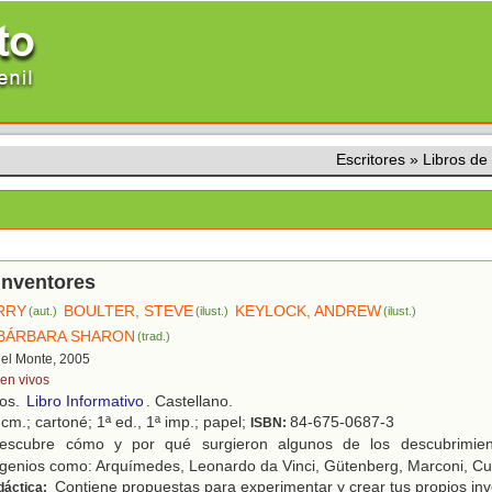
Escritores
»
Libros d
inventores
ERRY
BOULTER, STEVE
KEYLOCK, ANDREW
(aut.)
(ilust.)
(ilust.)
 BÁRBARA SHARON
(trad.)
 del Monte, 2005
ven vivos
ños.
Libro Informativo
. Castellano.
cm.; cartoné; 1ª ed., 1ª imp.; papel;
84-675-0687-3
ISBN:
scubre cómo y por qué surgieron algunos de los descubrimien
 genios como: Arquímedes, Leonardo da Vinci, Gütenberg, Marconi, Cur
Contiene propuestas para experimentar y crear tus propios inv
dáctica: