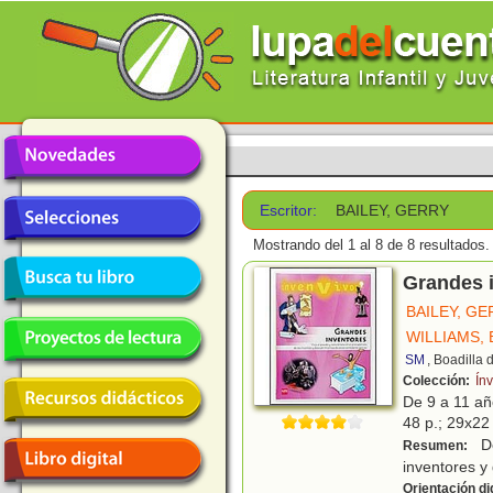
Escritor:
BAILEY, GERRY
Mostrando del 1 al 8 de 8 resultados.
Grandes 
BAILEY, G
WILLIAMS,
SM
, Boadilla
Colección:
Ín
De 9 a 11 a
48 p.; 29x22 
De
Resumen:
inventores y
Orientación di