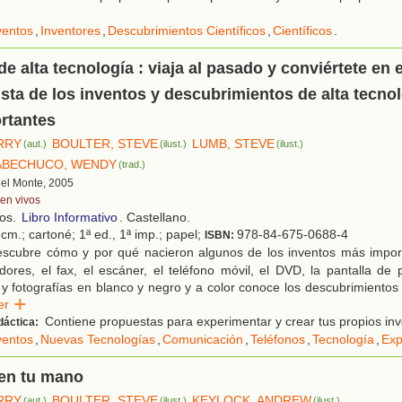
ventos
,
Inventores
,
Descubrimientos Científicos
,
Científicos
.
de alta tecnología : viaja al pasado y conviértete en e
sta de los inventos y descubrimientos de alta tecno
rtantes
ERRY
BOULTER, STEVE
LUMB, STEVE
(aut.)
(ilust.)
(ilust.)
ABECHUCO, WENDY
(trad.)
 del Monte, 2005
ven vivos
ños.
Libro Informativo
. Castellano.
cm.; cartoné; 1ª ed., 1ª imp.; papel;
978-84-675-0688-4
ISBN:
scubre cómo y por qué nacieron algunos de los inventos más impor
ores, el fax, el escáner, el teléfono móvil, el DVD, la pantalla de
s y fotografías en blanco y negro y a color conoce los descubrimiento
eer
Contiene propuestas para experimentar y crear tus propios inv
dáctica:
ventos
,
Nuevas Tecnologías
,
Comunicación
,
Teléfonos
,
Tecnología
,
Exp
 en tu mano
ERRY
BOULTER, STEVE
KEYLOCK, ANDREW
(aut.)
(ilust.)
(ilust.)