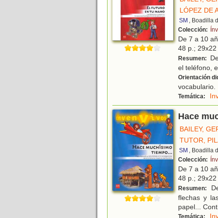
LÓPEZ DE 
SM
, Boadilla
Colección:
Ín
De 7 a 10 a
48 p.; 29x22 
De
Resumen:
el teléfono, e
Orientación di
vocabulario.
In
Temática:
Hace muc
BAILEY, G
TUTOR, PI
SM
, Boadilla
Colección:
Ín
De 7 a 10 a
48 p.; 29x22 
De
Resumen:
flechas y la
papel... Con
In
Temática: