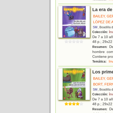
La era de
BAILEY, G
LÓPEZ DE 
SM
, Boadilla
Colección:
Ín
De 7 a 10 a
48 p.; 29x22 
De
Resumen:
hombre como:
Contiene pro
In
Temática:
Los prim
BAILEY, G
BORT, FE
SM
, Boadilla
Colección:
Ín
De 7 a 10 a
48 p.; 29x22 
De
Resumen: