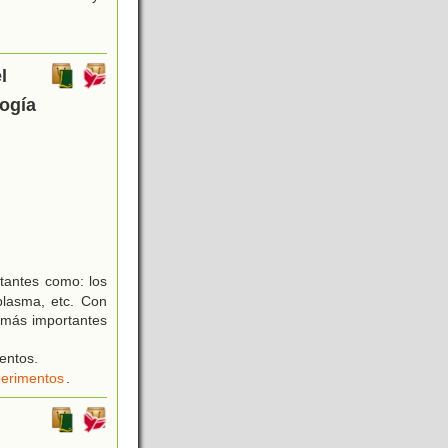
l
logía
tantes como: los
 plasma, etc. Con
s más importantes
entos.
erimentos
.