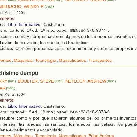
ABEBUCHO, WENDY P.
(trad.)
 del Monte, 2004
ven vivos
ños.
Libro Informativo
. Castellano.
cm.; cartoné; 1ª ed., 1ª imp.; papel;
84-348-9874-8
ISBN:
scubre cómo y por qué nacieron algunos de los modernos inventos com
l avión, la televisión, los robots, la fibra óptica....
Contiene propuestas para experimentar y crear tus propios inv
dáctica:
ventos
,
Máquinas
,
Tecnología
,
Manualidades
,
Transportes
.
hísimo tiempo
ERRY
BOULTER, STEVE
KEYLOCK, ANDREW
(aut.)
(ilust.)
(ilust.)
LAR
(trad.)
 del Monte, 2004
ven vivos
ños.
Libro Informativo
. Castellano.
cm.; cartoné; 1ª ed., 1ª imp.; papel;
84-348-9878-0
ISBN:
scubre cómo y por qué nacieron algunos de los primeros inventos
s lanzas, las ruedas, las rampas, los arados, las balsas, los puent
tiene experimentos y vocabulario.
ventos
,
Máquinas
,
Tecnología
,
Manualidades
,
Edad Antigua
.