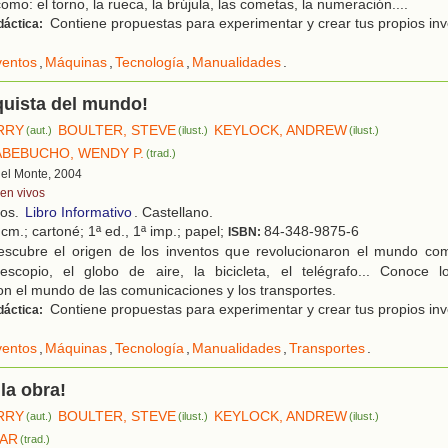
mo: el torno, la rueca, la brújula, las cometas, la numeración....
Contiene propuestas para experimentar y crear tus propios inv
dáctica:
ventos
,
Máquinas
,
Tecnología
,
Manualidades
.
quista del mundo!
ERRY
BOULTER, STEVE
KEYLOCK, ANDREW
(aut.)
(ilust.)
(ilust.)
ABEBUCHO, WENDY P.
(trad.)
 del Monte, 2004
ven vivos
ños.
Libro Informativo
. Castellano.
cm.; cartoné; 1ª ed., 1ª imp.; papel;
84-348-9875-6
ISBN:
scubre el origen de los inventos que revolucionaron el mundo co
elescopio, el globo de aire, la bicicleta, el telégrafo... Conoce 
on el mundo de las comunicaciones y los transportes.
Contiene propuestas para experimentar y crear tus propios inv
dáctica:
ventos
,
Máquinas
,
Tecnología
,
Manualidades
,
Transportes
.
la obra!
ERRY
BOULTER, STEVE
KEYLOCK, ANDREW
(aut.)
(ilust.)
(ilust.)
LAR
(trad.)