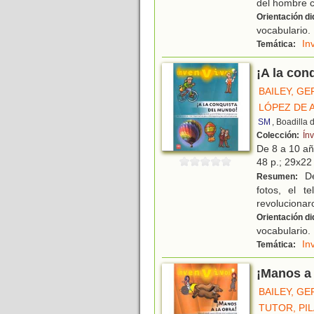
del hombre co
Orientación di
vocabulario.
In
Temática:
¡A la con
BAILEY, G
LÓPEZ DE 
SM
, Boadilla
Colección:
Ín
De 8 a 10 a
48 p.; 29x22 
De
Resumen:
fotos, el t
revolucionar
Orientación di
vocabulario.
In
Temática:
¡Manos a 
BAILEY, G
TUTOR, PI