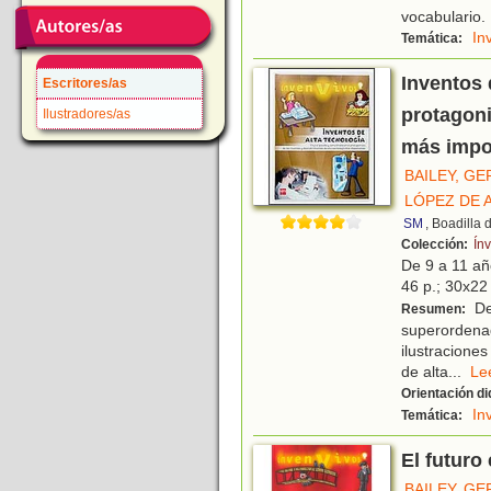
vocabulario.
In
Temática:
Inventos 
Escritores/as
protagoni
Ilustradores/as
más impo
BAILEY, G
LÓPEZ DE 
SM
, Boadilla
Colección:
Ín
De 9 a 11 a
46 p.; 30x22 
De
Resumen:
superordenad
ilustracione
de alta
...
L
Orientación di
In
Temática:
El futuro
BAILEY, G