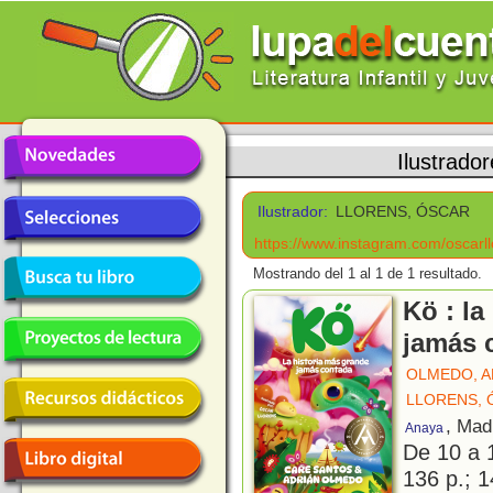
Ilustrado
Ilustrador:
LLORENS, ÓSCAR
https://www.instagram.com/oscarll
Mostrando del 1 al 1 de 1 resultado.
Kö : la
jamás 
OLMEDO, A
LLORENS, 
, Mad
Anaya
De 10 a 
136 p.; 1