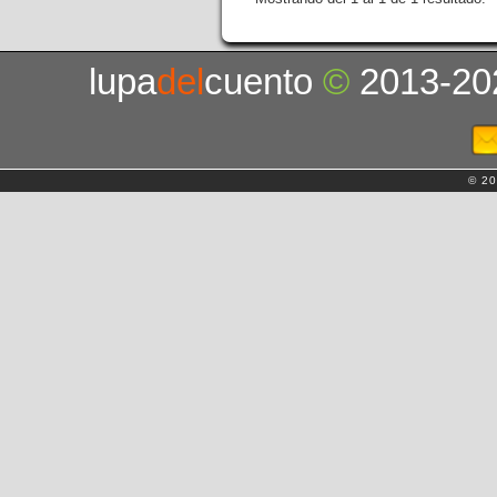
lupa
del
cuento
©
2013-20
© 20