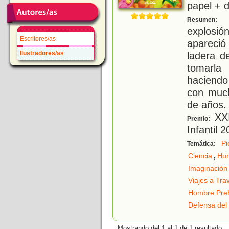
papel + d
T
Resumen:
explosi
Escritores/as
apareció
Ilustradores/as
ladera d
tomarla
haciendo
con much
de años.
XXI
Premio:
Infantil 
Pi
Temática:
,
Ciencia
Hu
Imaginación
Viajes a Tra
Hombre Preh
Defensa del
Mostrando del 1 al 1 de 1 resultado.