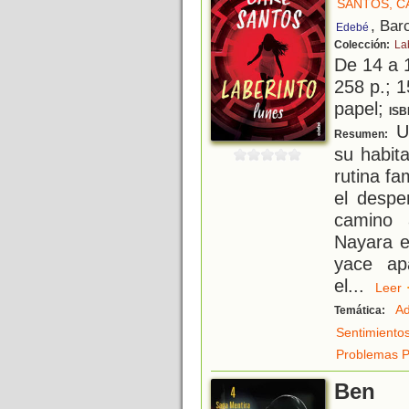
SANTOS, C
, Bar
Edebé
Colección:
La
De 14 a 
258 p.; 1
papel;
ISB
Un
Resumen:
su habit
rutina fa
el despe
camino 
Nayara e
yace ap
el
...
Lee
Ad
Temática:
Sentimiento
Problemas P
Ben