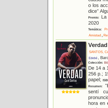
o los acc
dice" Al
La 
Premio:
2020
Pr
Temática:
,
Amistad
Re
Verdad
SANTOS, C
, Bar
Edebé
Colección:
Bi
De 14 a 
256 p.; 1
papel;
ISB
"
Resumen:
sentí c
pronunc
hora en 