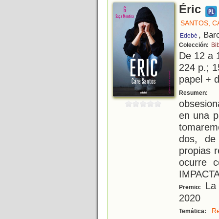
Éric
SANTOS, C
, Bar
Edebé
Colección:
Bi
De 12 a 
224 p.; 1
papel + d
L
Resumen:
obsesion
en una pa
tomarem
dos, de
propias 
ocurre 
IMPACTA
La 
Premio:
2020
Re
Temática: