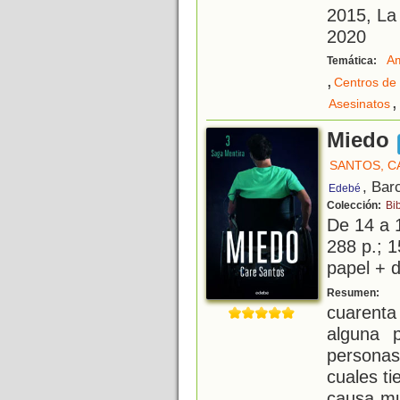
2015, La
2020
A
Temática:
,
Centros de
,
Asesinatos
Miedo
SANTOS, C
, Bar
Edebé
Colección:
Bi
De 14 a 
288 p.; 1
papel + d
"
Resumen:
cuarenta
alguna 
personas
cuales ti
causa mu