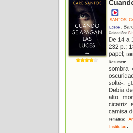
Cuando
SANTOS, C
, Bar
Edebé
Colección:
Bi
De 14 a 
232 p.; 1
papel;
ISB
"
Resumen:
sombra e
oscurida
solté-. 
Debía de
alto, mo
cicatriz
camisa d
Am
Temática:
.
Institutos