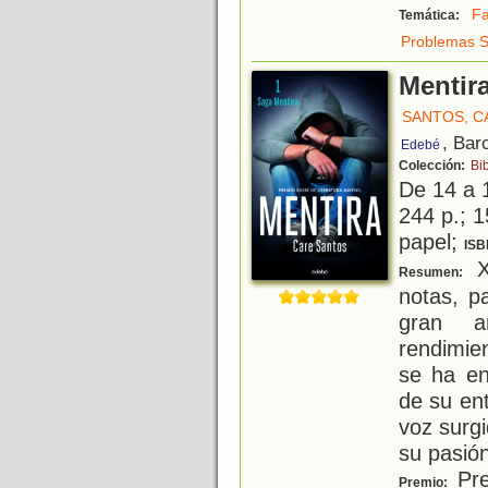
Fa
Temática:
Problemas S
Mentir
SANTOS, C
, Bar
Edebé
Colección:
Bi
De 14 a 
244 p.; 1
papel;
ISB
X
Resumen:
notas, p
gran a
rendimie
se ha e
de su en
voz surg
su pasión
Pre
Premio: