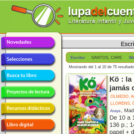
Escr
Escritor:
SANTOS, CARE
We
Mostrando del 1 al 10 de 75 resultado
Kö : la
jamás 
OLMEDO, A
LLORENS, 
, Mad
Anaya
De 10 a 
136 p.; 1
papel + d