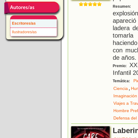
T
Resumen:
explosi
apareció
Escritores/as
ladera d
Ilustradores/as
tomarla
haciendo
con much
de años.
XXI
Premio:
Infantil 
Pi
Temática:
,
Ciencia
Hu
Imaginación
Viajes a Tra
Hombre Preh
Defensa del
Laberi