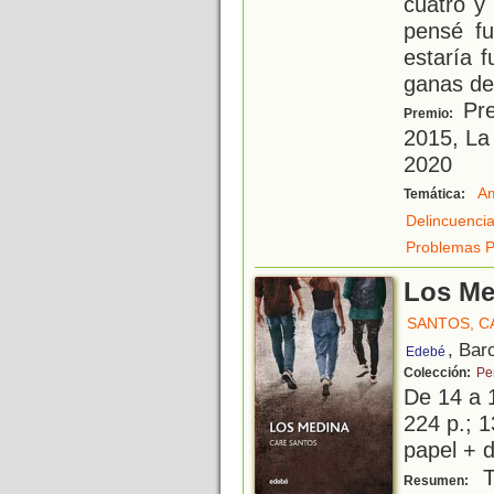
cuatro y
pensé f
estaría 
ganas de
Pre
Premio:
2015, La
2020
A
Temática:
Delincuenci
Problemas P
Los Me
SANTOS, C
, Bar
Edebé
Colección:
Pe
De 14 a 
224 p.; 1
papel + d
T
Resumen: