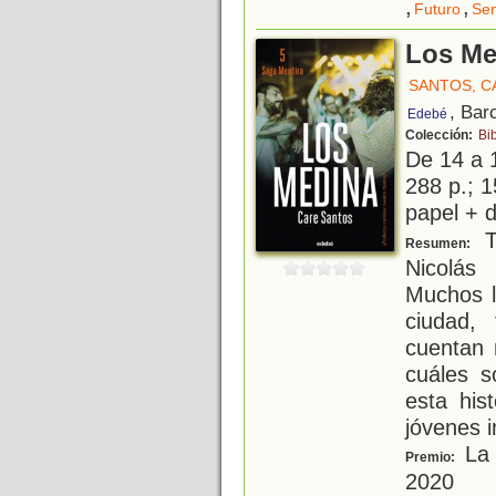
,
,
Futuro
Sen
Los Me
SANTOS, C
, Bar
Edebé
Colección:
Bi
De 14 a 
288 p.; 1
papel + d
T
Resumen:
Nicolás
Muchos l
ciudad,
cuentan 
cuáles s
esta his
jóvenes i
La 
Premio:
2020