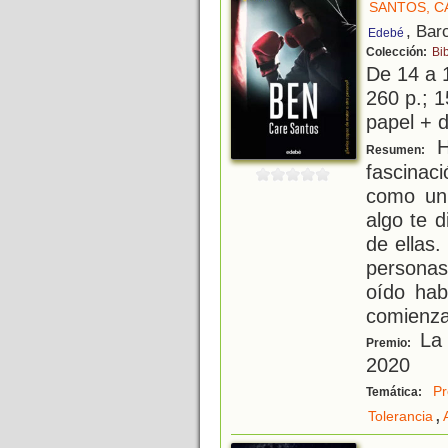
SANTOS, C
, Bar
Edebé
Colección:
Bi
De 14 a 
260 p.; 1
papel + d
H
Resumen:
fascinac
como un
algo te 
de ellas.
personas
oído hab
comienz
La 
Premio:
2020
Pr
Temática:
,
Tolerancia