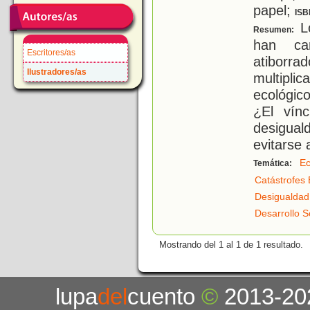
papel;
ISB
Lo
Resumen:
han ca
Escritores/as
atiborr
Ilustradores/as
multipl
ecológico
¿El vín
desigual
evitarse
Ec
Temática:
Catástrofes 
Desigualdad
Desarrollo S
Mostrando del 1 al 1 de 1 resultado.
lupa
del
cuento
©
2013-20