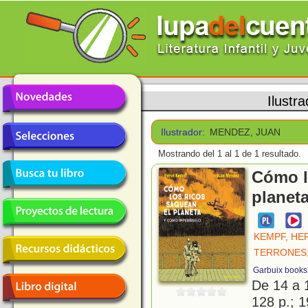
Ilustr
Ilustrador:
MENDEZ, JUAN
Mostrando del 1 al 1 de 1 resultado.
Cómo l
planet
KEMPF, HE
TERRONES
Garbuix books
De 14 a 
128 p.; 1