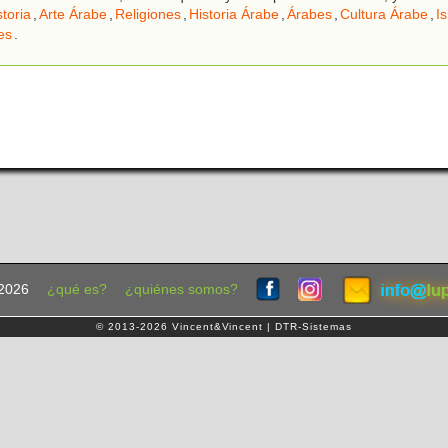
storia
,
Arte Árabe
,
Religiones
,
Historia Árabe
,
Árabes
,
Cultura Árabe
,
I
es
.
2026
¿qué es?
¿quiénes somos?
© 2013-2026 Vincent&Vincent | DTR-Sistemas