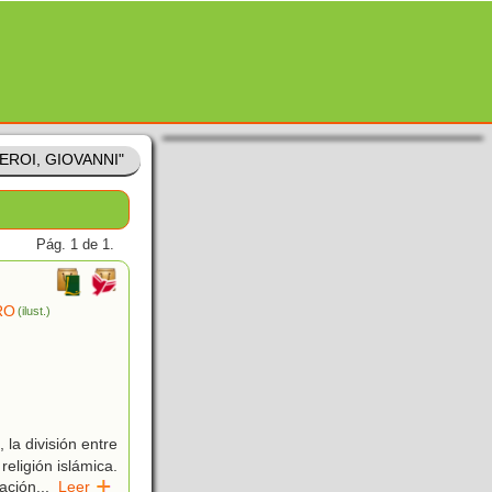
MEROI, GIOVANNI"
Pág. 1 de 1.
RO
(ilust.)
la división entre
religión islámica.
mación
...
Leer