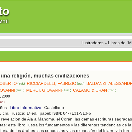
Ilustradores
»
Libros de "
: una religión, muchas civilizaciones
ROBERTO
RICCIARDELLI, FABRIZIO
BALDANZI, ALESSAND
(aut.)
(aut.)
IOVANNI
MEROI, GIOVANNI
CÁLAMO & CRAN
(ilust.)
(ilust.)
(trad.)
d, 2000
avo
años.
Libro Informativo
. Castellano.
 cm.; rústica; 1ª ed.; papel;
84-7131-913-6
ISBN:
revelación de Alá a Mahoma, el Corán, las demás escrituras sagradas, 
ítas: este libro ilustra los fundamentos y las diferentes tendencias de la 
toria de los árabes, sus conquistas y las expansión del Islam, y la for