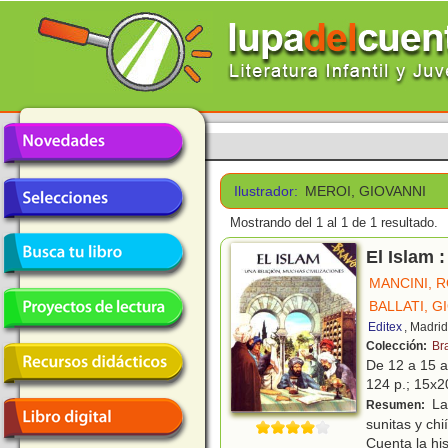
Ilustrador:
MEROI, GIOVANNI
Mostrando del 1 al 1 de 1 resultado.
El Islam 
MANCINI, 
BALLATI, G
Editex
, Madri
Colección:
Br
De 12 a 15 
124 p.; 15x20
La 
Resumen:
sunitas y chi
Cuenta la his