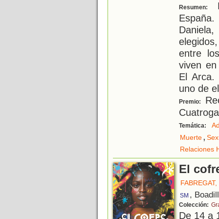
E
Resumen:
España.
Daniela,
elegidos
entre l
viven en
El Arca.
uno de el
Rec
Premio:
Cuatroga
Ad
Temática:
,
Muerte
Sex
Relaciones
El cofr
FABREGAT, 
, Boadil
SM
Colección:
Gr
De 14 a 