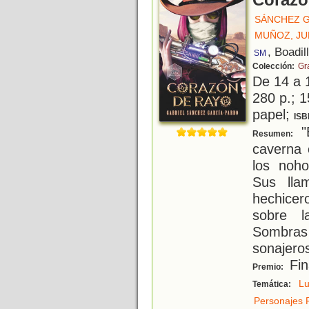
Corazó
SÁNCHEZ G
MUÑOZ, JU
, Boadil
SM
Colección:
Gr
De 14 a 
280 p.; 1
papel;
ISB
"E
Resumen:
caverna 
los noho
Sus lla
hechicer
sobre l
Sombra
sonajero
Fin
Premio:
Lu
Temática:
Personajes 