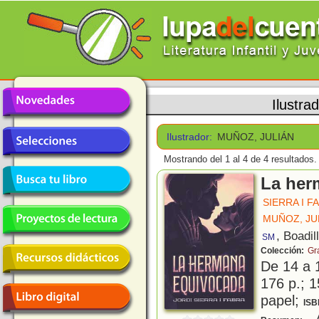
Ilustra
Ilustrador:
MUÑOZ, JULIÁN
Mostrando del 1 al 4 de 4 resultados.
La her
SIERRA I F
MUÑOZ, JU
, Boadil
SM
Colección:
Gr
De 14 a 
176 p.; 1
papel;
ISB
A