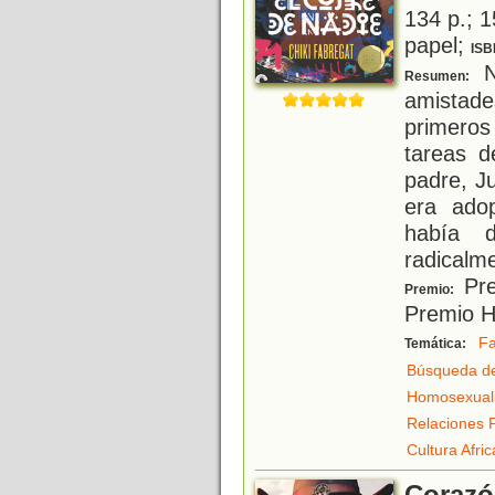
134 p.; 1
papel;
ISB
N
Resumen:
amistad
primeros
tareas d
padre, J
era ado
había 
radicalm
Pre
Premio:
Premio 
Fa
Temática:
Búsqueda de
Homosexual
Relaciones 
Cultura Afri