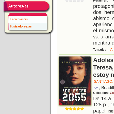
Resumen:
protagon
dos her
abismo d
Escritores/as
aparienc
Ilustradores/as
el mismo
va a arr
mentira 
A
Temática:
Adoles
Teresa
estoy 
SANTIAGO,
, Boadil
SM
Colección:
Gr
De 14 a 
128 p.; 1
papel;
ISB