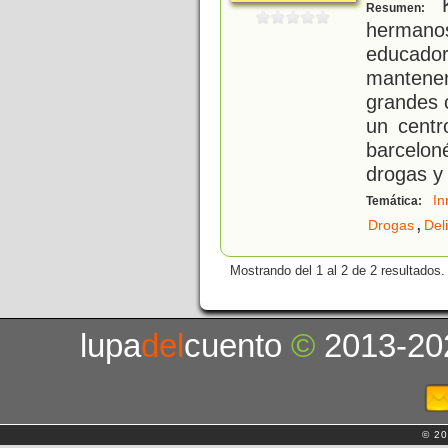
K
Resumen:
herman
educad
mantenerl
grandes 
un centr
barcelon
drogas y
In
Temática:
,
Drogas
Del
Mostrando del 1 al 2 de 2 resultados.
lupa
del
cuento
©
2013-20
© 20