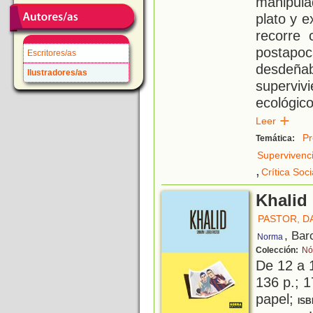
manipulad
plato y 
recorre
postapo
Escritores/as
desde
Ilustradores/as
superviv
ecológic
Leer
Pr
Temática:
Supervivenc
,
Crítica Soci
Khalid
PASTOR, D
, Bar
Norma
Colección:
Nó
De 12 a 
136 p.; 1
papel;
ISB