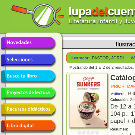
Ilustra
Ilustrador:
PASTOR, JORDI
W
Mostrando del 1 al 2 de 2 resultados.
Catálo
PRIOR, MA
, Bi
Astiberri
Colección:
Sil
De 12 a 
104 p.; 1
papel + d
E
Resumen: