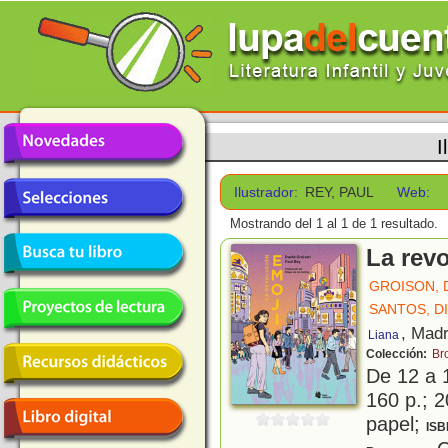
I
Ilustrador:
REY, PAUL
Web:
Mostrando del 1 al 1 de 1 resultado.
La rev
GROISON, 
SANTOS, D
, Madr
Liana
Colección:
Br
De 12 a 
160 p.; 2
papel;
ISB