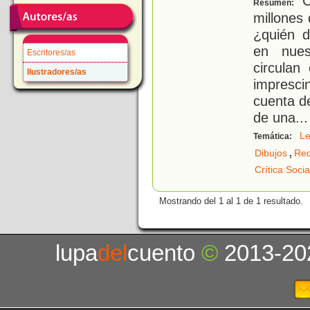
C
Resumen:
millones
¿quién 
en nues
Escritores/as
circulan
Ilustradores/as
impresci
cuenta d
de una
...
Le
Temática:
,
Dibujos
Red
Crítica Socia
Mostrando del 1 al 1 de 1 resultado.
lupa
del
cuento
©
2013-20