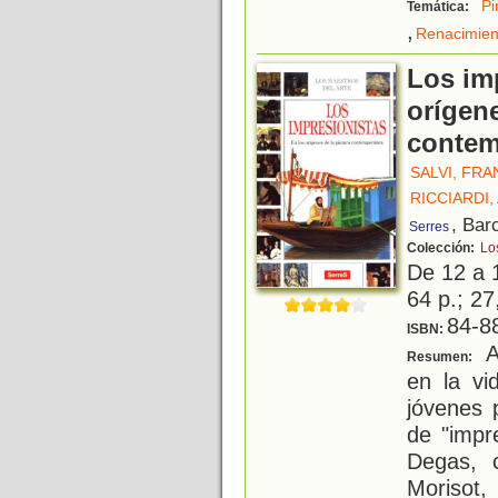
Pi
Temática:
,
Renacimien
Los imp
orígene
conte
SALVI, FR
RICCIARDI
, Bar
Serres
Colección:
Lo
De 12 a 
64 p.; 27
84-8
ISBN:
A 
Resumen:
en la vi
jóvenes 
de "impr
Degas, c
Morisot