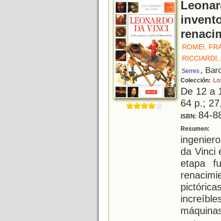
Leonard
invento
renaci
ROMEI, FR
RICCIARDI
, Bar
Serres
Colección:
Lo
De 12 a 
64 p.; 27
84-8
ISBN:
P
Resumen:
ingenier
da Vinci
etapa fu
renacim
pictóric
increíbl
máquina