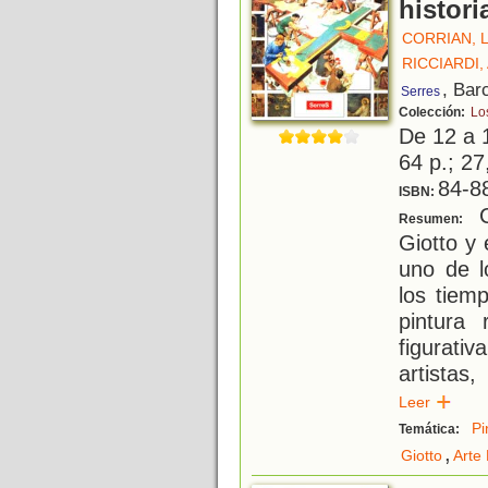
histori
CORRIAN, 
RICCIARDI
, Bar
Serres
Colección:
Lo
De 12 a 
64 p.; 27
84-8
ISBN:
Co
Resumen:
Giotto y 
uno de l
los tiem
pintura 
figurati
artistas
Leer
Pi
Temática:
,
Giotto
Arte