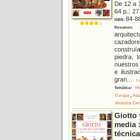
De 12 a 
64 p.; 27
84-8
ISBN:
I
Resumen:
arquitec
cazador
constru
piedra, l
nuestros
e ilustr
gran
...
Hi
Temática:
,
Europa
Asi
América Cen
Giotto 
media :
técnica