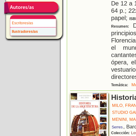
De 12 a 
64 p.; 22
papel;
ISB
Escritores/as
D
Resumen:
Ilustradores/as
principi
Florenci
el mund
cantante
ópera, el
vestuar
directore
Mú
Temática:
Histori
MILO, FRA
STUDIO GA
MENINI, MA
, Bar
Serres
Colección:
Lo