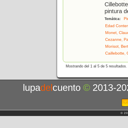
Cillebot
pintura d
Pi
Temática:
Edad Conte
Monet, Clau
Cezanne, Pa
Morisot, Ber
Caillebotte,
Mostrando del 1 al 5 de 5 resultados.
lupa
del
cuento
©
2013-20
© 20