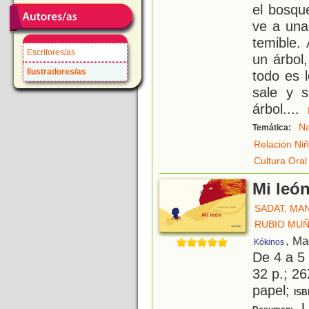
el bosqu
ve a una
temible.
Escritores/as
un árbol
Ilustradores/as
todo es 
sale y s
árbol.
...
Na
Temática:
Relación Ni
Cultura Oral
Mi leó
SADAT, MA
RUBIO MUÑ
, Ma
Kókinos
De 4 a 5
32 p.; 26
papel;
ISB
U