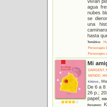
vivían pl
agua fre
nubes bl
se diero
una his
caminaro
hasta qu
H
Temática:
Personajes 
Personajes 
Mi ami
DARGENT, 
MENDO, MI
, Ma
Kókinos
De 6 a 8
26 p.; 20
papel;
ISB
Ke
Resumen: