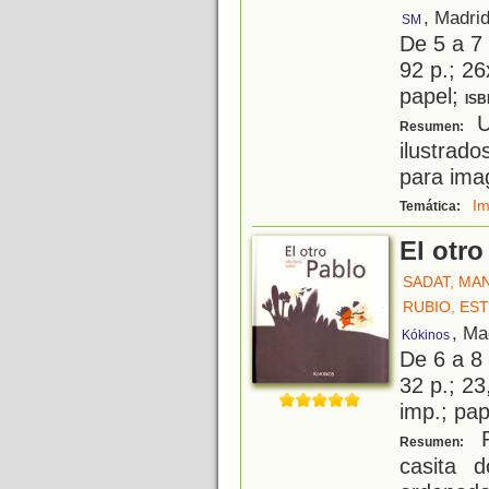
, Madri
SM
De 5 a 7
92 p.; 26
papel;
ISB
Un
Resumen:
ilustrad
para imag
Im
Temática:
El otro
SADAT, MA
RUBIO, ES
, Ma
Kókinos
De 6 a 8
32 p.; 23
imp.; pa
P
Resumen:
casita 