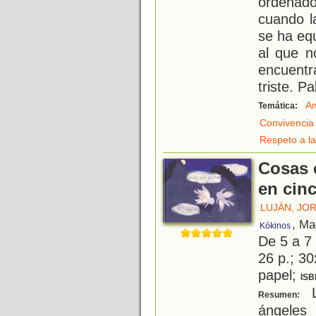
ordenad
cuando l
se ha eq
al que n
encuentr
triste. P
Am
Temática:
Convivencia
Respeto a la
Cosas 
en cin
LUJÁN, JO
, Ma
Kókinos
De 5 a 7
26 p.; 30
papel;
ISB
L
Resumen:
ángeles