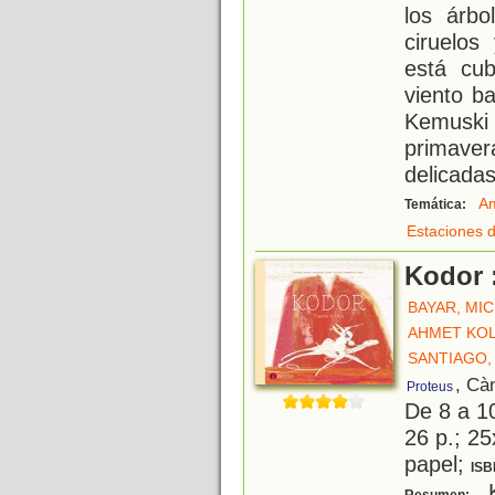
los árbo
ciruelos
está cub
viento b
Kemuski 
primav
delicada
Am
Temática:
Estaciones d
Kodor 
BAYAR, MI
AHMET KO
SANTIAGO,
, Cà
Proteus
De 8 a 1
26 p.; 25
papel;
ISB
K