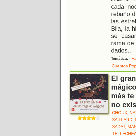
Resumen:
cada no
rebaño d
las estre
Bila, la 
se casar
rama de 
dados
...
Fa
Temática:
Cuentos Pop
El gran
mágico
más te
no exi
CHOUX, NA
SAILLARD, 
SADAT, MA
TELLECHEA