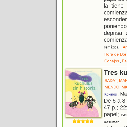
la tiene
comienz
esconde
poniend
deprisa 
comienza
An
Temática:
Hora de Dor
,
Conejos
Fa
Tres ku
SADAT, MA
MENDO, MI
, Ma
Kókinos
De 6 a 8
47 p.; 22
papel;
ISB
T
Resumen: