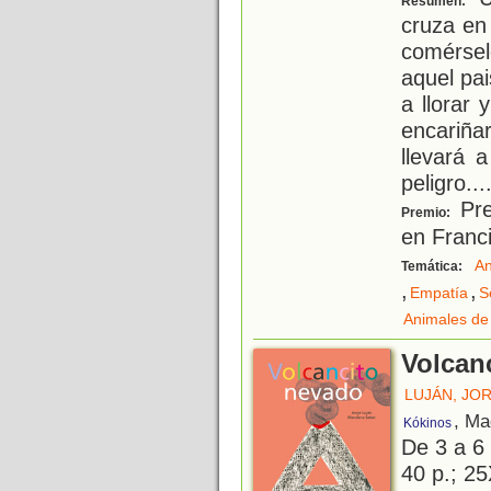
Resumen:
cruza en
comérse
aquel pa
a llorar 
encariñ
llevará 
peligro.
..
Pre
Premio:
en Franc
An
Temática:
,
,
Empatía
S
Animales de
Volcan
LUJÁN, JO
, Ma
Kókinos
De 3 a 6
40 p.; 25