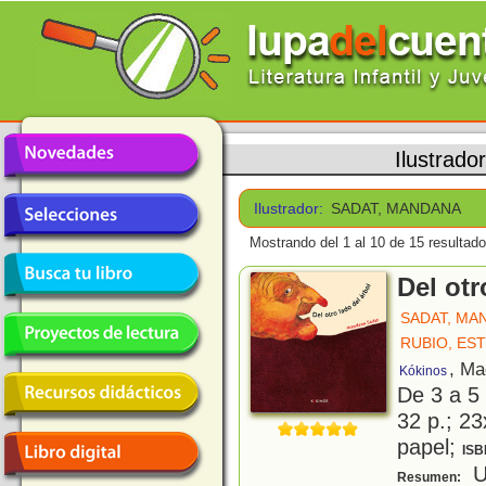
Ilustrado
Ilustrador:
SADAT, MANDANA
Mostrando del 1 al 10 de 15 resultado
Del otr
SADAT, MA
RUBIO, ES
, Ma
Kókinos
De 3 a 5
32 p.; 23
papel;
ISB
U
Resumen: