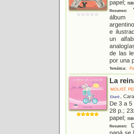
papel;
ISB
V
Resumen:
álbum
argentin
e ilustr
un alfa
analogía
de las l
por una p
Pa
Temática:
La rein
MOLIST, PE
, Car
Ekaré
De 3 a 5
28 p.; 23
papel;
ISB
D
Resumen:
papá se l