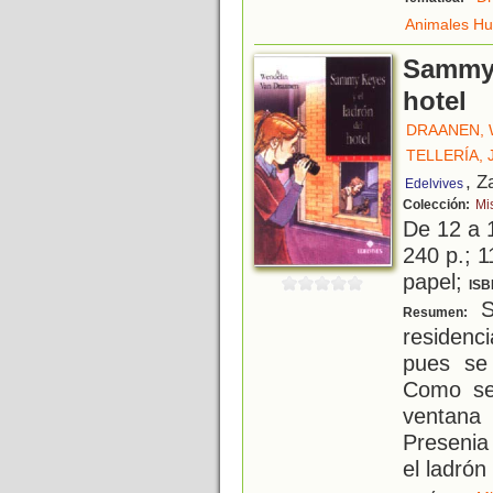
Animales H
Sammy 
hotel
DRAANEN, 
TELLERÍA, 
, Z
Edelvives
Colección:
Mi
De 12 a 
240 p.; 1
papel;
ISB
S
Resumen:
residenc
pues se 
Como se
ventana
Presenia
el ladrón 