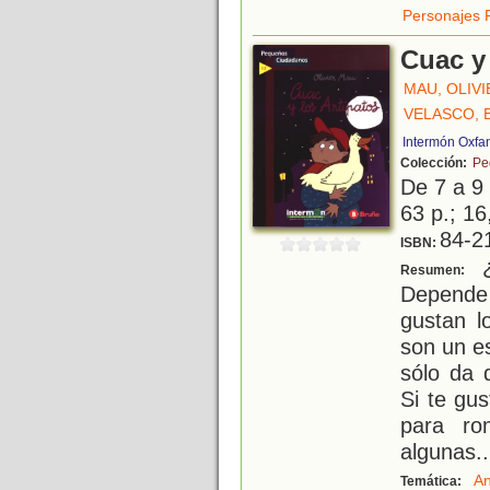
Personajes 
Cuac y
MAU, OLIVI
VELASCO, 
Intermón Oxfa
Colección:
Pe
De 7 a 9
63 p.; 16
84-2
ISBN:
¿
Resumen:
Depende
gustan l
son un es
sólo da 
Si te gu
para ro
algunas
..
An
Temática: