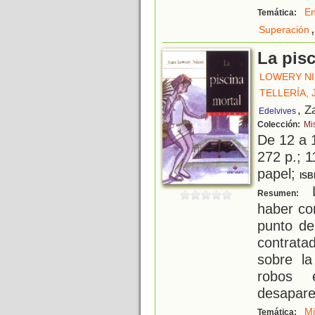
E
Temática:
,
Superación
La pisc
LOWERY NI
TELLERÍA, 
, Z
Edelvives
Colección:
Mi
De 12 a 
272 p.; 1
papel;
ISB
L
Resumen:
haber co
punto de
contrata
sobre la
robos 
desapare
Mi
Temática: