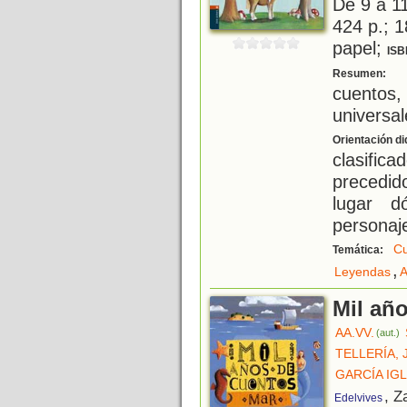
De 9 a 1
424 p.; 1
papel;
ISB
H
Resumen:
cuentos
universal
Orientación di
clasific
precedi
lugar d
personaje
Cu
Temática:
,
Leyendas
A
Mil añ
AA.VV.
(aut.)
TELLERÍA, 
GARCÍA IG
, Z
Edelvives