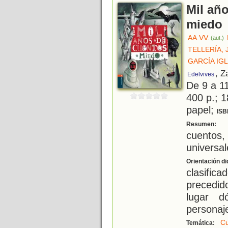
Mil añ
miedo
AA.VV.
(aut.)
TELLERÍA, 
GARCÍA IG
, Z
Edelvives
De 9 a 1
400 p.; 1
papel;
ISB
H
Resumen:
cuentos
universal
Orientación di
clasific
precedi
lugar d
personaje
Cu
Temática: