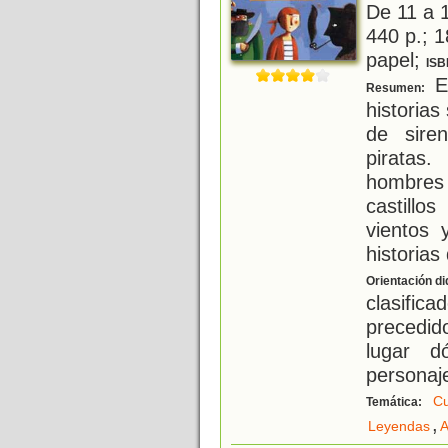
De 11 a 
440 p.; 1
papel;
ISB
En
Resumen:
historias
de sire
piratas
hombres
castillo
vientos 
historias
Orientación di
clasific
precedi
lugar d
personaje
Cu
Temática:
,
Leyendas
A