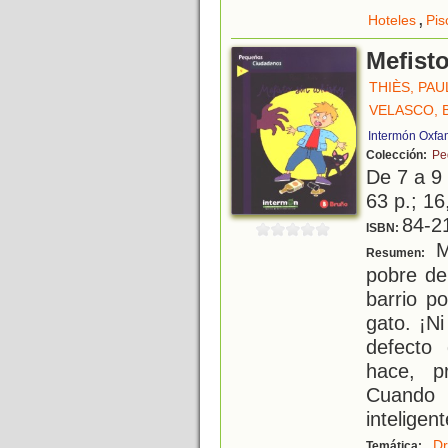
,
Hoteles
Pis
Mefist
THIÈS, PAU
VELASCO, 
Intermón Oxfa
Colección:
Pe
De 7 a 9
63 p.; 16
84-2
ISBN:
Me
Resumen:
pobre de
barrio p
gato. ¡N
defecto
hace, p
Cuando 
inteligent
D
Temática: