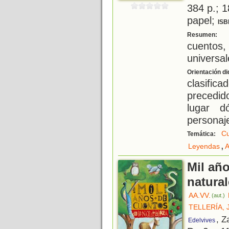
384 p.; 1
papel;
ISB
H
Resumen:
cuentos
universal
Orientación di
clasific
precedi
lugar d
personaje
Cu
Temática:
,
Leyendas
A
Mil añ
natura
AA.VV.
(aut.)
TELLERÍA, 
, Z
Edelvives