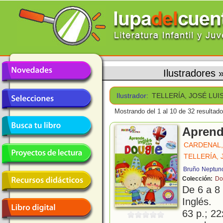
Ilustradores
Ilustrador:
TELLERÍA, JOSÉ LUI
Mostrando del 1 al 10 de 32 resultado
Aprend
CARDENAL,
TELLERÍA, 
Bruño
Neptuno
Colección:
Do
De 6 a 8
Inglés.
63 p.; 22