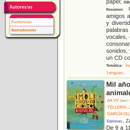
papel;
ISB
C
Resumen:
amigos a
y diverti
Escritores/as
palabra
Ilustradores/as
vocales,
consonan
sonidos, 
un CD c
In
Temática:
.
Lenguas
Mil añ
animal
AA.VV.
(aut.)
TELLERÍA, 
GARCÍA IG
, Z
Edelvives
De 9 a 1