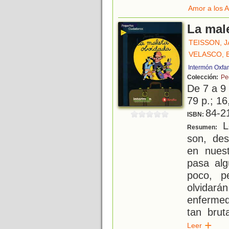
Amor a los 
La mal
TEISSON, J
VELASCO, 
Intermón Oxfa
Colección:
Pe
De 7 a 9
79 p.; 16
84-2
ISBN:
L
Resumen:
son, de
en nues
pasa alg
poco, p
olvida
enferme
tan brut
Leer