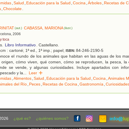
midas
,
Salud
,
Educación para la Salud
,
Cocina
,
Árboles
,
Recetas de C
a
,
Chocolate
.
RINITAT
CABASSA, MARIONA
(aut.)
(ilust.)
rcelona, 2006
y toca
os.
Libro Informativo
. Castellano.
cm : cartoné; 1ª ed., 1ª imp.; papel;
84-246-2190-5
ISBN:
noce el mundo de los animales que habitan en las aguas de los mare
 origen, cómo viven, qué comen, cómo se reproducen, la pesca, la 
nde se vende, y algunas curiosidades. Incluye apartados con info
pescado y la
...
Leer
midas
,
Alimentos
,
Salud
,
Educación para la Salud
,
Cocina
,
Animales M
imales del Río
,
Peces
,
Recetas de Cocina
,
Gastronomía
,
Curiosidade
2026
¿qué es?
¿quiénes somos?