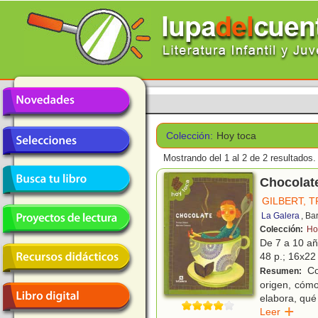
Colección:
Hoy toca
Mostrando del 1 al 2 de 2 resultados.
Chocolat
GILBERT, T
La Galera
, Ba
Colección:
Ho
De 7 a 10 a
48 p.; 16x22 
Con
Resumen:
origen, cómo
elabora, qué
Leer