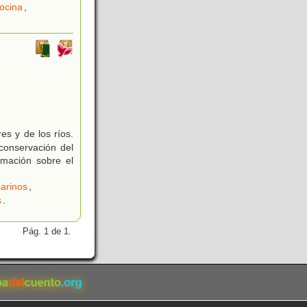
ocina
,
s y de los ríos.
conservación del
rmación sobre el
arinos
,
s
.
Pág. 1 de 1.