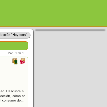
lección "Hoy toca"
Pág. 1 de 1.
acao. Descubre su
olección, cómo se
 el consumo de
...