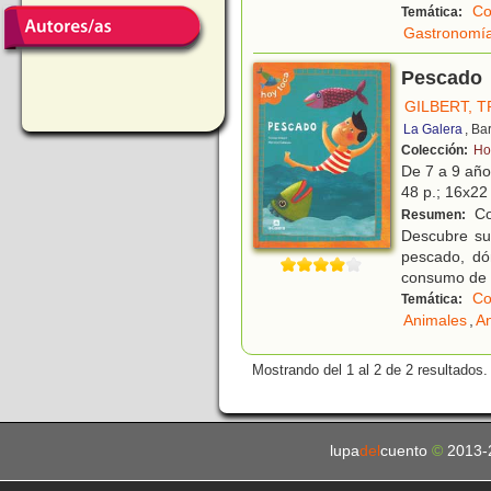
Co
Temática:
Gastronomí
Pescado
GILBERT, T
La Galera
, Ba
Colección:
Ho
De 7 a 9 añ
48 p.; 16x22 
Co
Resumen:
Descubre su
pescado, dó
consumo de 
Co
Temática:
Animales
,
An
Mostrando del 1 al 2 de 2 resultados.
lupa
del
cuento
©
2013-