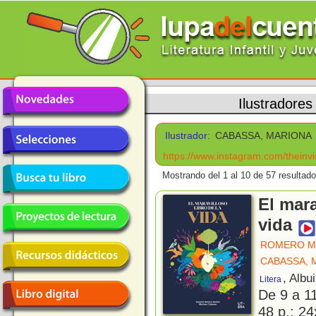
Ilustradores
Ilustrador:
CABASSA, MARIONA
https://www.instagram.com/theinvis
Mostrando del 1 al 10 de 57 resultado
El mara
vida
ROMERO M
CABASSA, 
, Albu
Litera
De 9 a 1
48 p.; 24