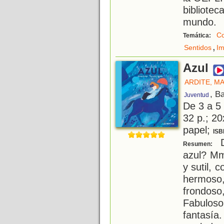
bibliotec
mundo.
Co
Temática:
,
Sentidos
Im
Azul
ARDITE, M
, B
Juventud
De 3 a 5
32 p.; 20
papel;
ISB
D
Resumen:
azul? Mm
y sutil,
hermoso,
frondos
Fabulos
fantasía