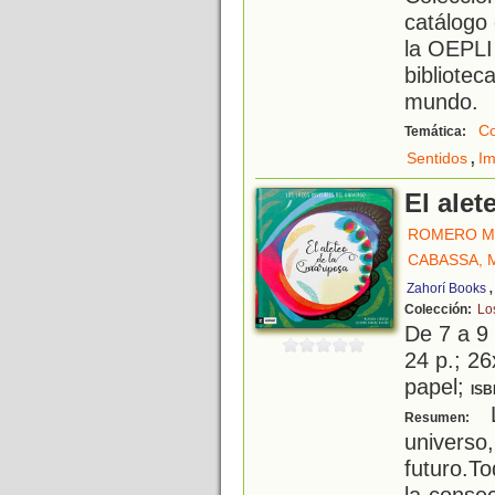
catálogo 
la OEPLI
bibliotec
mundo.
Co
Temática:
,
Sentidos
Im
El alet
ROMERO M
CABASSA, 
Zahorí Books
Colección:
Lo
De 7 a 9
24 p.; 26
papel;
ISB
L
Resumen:
universo
futuro.T
la conse