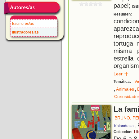
papel;
ISB
¿
Resumen:
condic
Escritores/as
aparez
Ilustradores/as
reprodu
tortuga 
misma p
estrell
organism
Leer
Vi
Temática:
,
,
Animales
Curiosidade
La fami
BRUNO, PE
,
Kalandraka
Colección:
Li
De 6 a 8