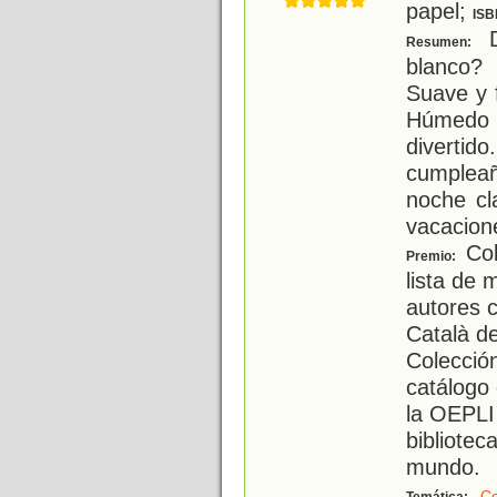
papel;
ISB
D
Resumen:
blanco?
Suave y 
Húmedo 
diverti
cumpleañ
noche cl
vacacion
Col
Premio:
lista de 
autores c
Català del
Colección
catálogo 
la OEPLI
bibliotec
mundo.
Co