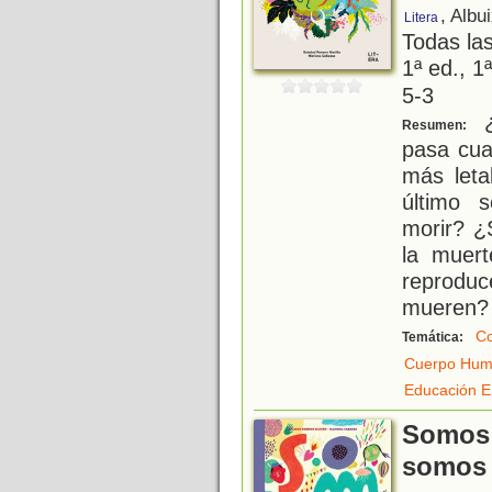
, Albu
Litera
Todas la
1ª ed., 1
5-3
¿
Resumen:
pasa cua
más leta
último 
morir? ¿
la muer
reprod
mueren?
Co
Temática:
Cuerpo Hu
Educación E
Somos 
somos