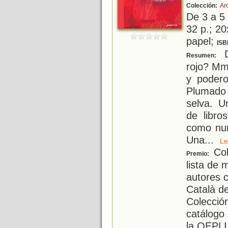
Colección:
Arc
De 3 a 5
32 p.; 20
papel;
ISB
D
Resumen:
rojo? Mm
y podero
Plumado 
selva. U
de libro
como nun
Una
...
L
Col
Premio:
lista de 
autores c
Català del
Colección
catálogo 
la OEPLI