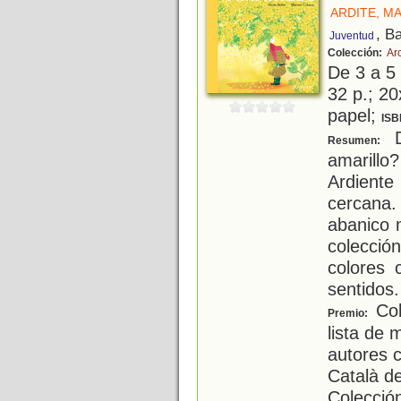
ARDITE, M
, B
Juventud
Colección:
Arc
De 3 a 5
32 p.; 20
papel;
ISB
D
Resumen:
amarillo
Ardiente
cercan
abanico 
colecció
colores 
sentidos
Col
Premio:
lista de 
autores c
Català del
Colección