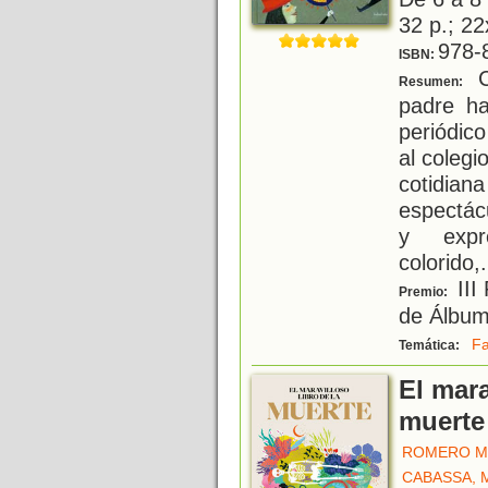
32 p.; 22
978-
ISBN:
C
Resumen:
padre ha
periódico
al coleg
cotidia
espectác
y expre
colorido,
.
III
Premio:
de Álbum
Fa
Temática:
El mara
muerte
ROMERO M
CABASSA, 