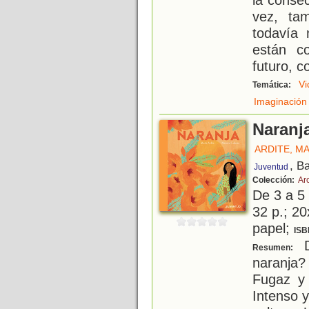
vez, ta
todavía 
están c
futuro, c
Vi
Temática:
Imaginación
Naranj
ARDITE, M
, B
Juventud
Colección:
Arc
De 3 a 5
32 p.; 20
papel;
ISB
D
Resumen:
naranja
Fugaz y 
Intenso 