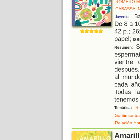
ROMERO M
CABASSA, 
, B
Juventud
De 8 a 1
42 p.; 26
papel;
ISB
So
Resumen:
esperma
vientr
después..
al mundo
cada año
Todas l
tenemos 
Re
Temática:
Sentimiento
Relación Ho
Amaril