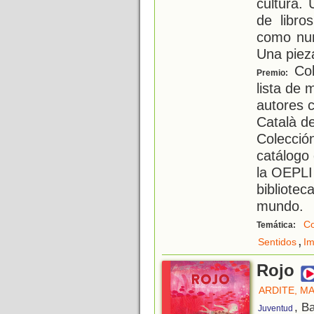
cultura.
de libro
como nun
Una piez
Col
Premio:
lista de 
autores c
Català del
Colección
catálogo 
la OEPLI
bibliotec
mundo.
Co
Temática:
,
Sentidos
Im
Rojo
ARDITE, M
, B
Juventud