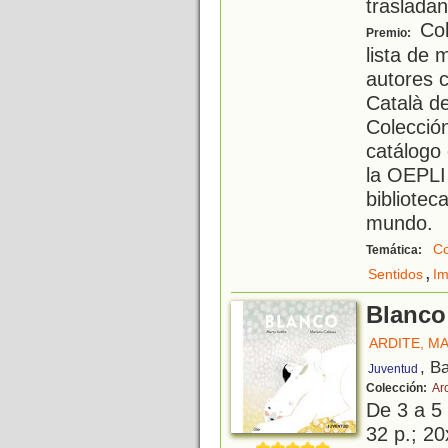
trasladan
Col
Premio:
lista de 
autores c
Català del
Colección
catálogo 
la OEPLI
bibliotec
mundo.
Co
Temática:
,
Sentidos
Im
Blanco
ARDITE, M
, B
Juventud
Colección:
Arc
De 3 a 5
32 p.; 20