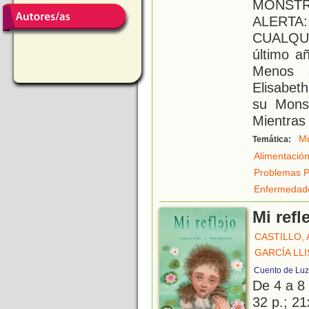
MONSTR
ALERT
CUALQUI
último añ
Menos 
Elisabet
su Monst
Mientras 
Mu
Temática:
Alimentació
Problemas P
Enfermedad
Mi refl
CASTILLO,
GARCÍA LLI
Cuento de Luz
De 4 a 8
32 p.; 21