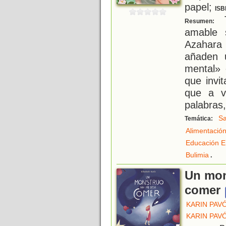
papel;
ISB
T
Resumen:
amable 
Azahara
añaden 
mental» 
que invi
que a v
palabras
Sa
Temática:
Alimentació
Educación E
.
Bulimia
Un mon
comer
KARIN PAV
KARIN PAV