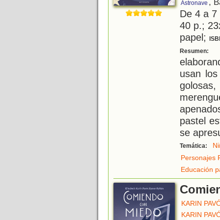
, 
Astronave
De 4 a 7
40 p.; 23
papel;
ISB
L
Resumen:
elaboran
usan los
golosas
merengu
apenado
pastel es
se apresu
Ni
Temática:
Personajes 
Educación p
Comien
KARIN PAV
KARIN PAV