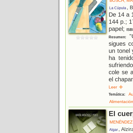
BOSCH, MA
, 
La Cúpula
De 14 a 
144 p.; 1
papel;
ISB
"G
Resumen:
sigues c
un tonel 
ha tenid
sufriend
cole se 
el chapar
Leer
Au
Temática:
Alimentació
El cue
MENÉNDEZ-
, Alzir
Algar