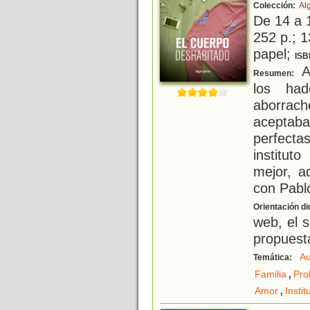
Colección:
Al
De 14 a 
252 p.; 1
papel;
ISB
Al
Resumen:
los had
aborrac
aceptaba
perfect
institu
mejor, a
con Pablo
Orientación di
web, el s
propuesta
Au
Temática:
,
Familia
Pro
,
Amor
Instit