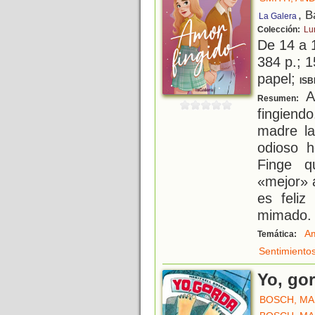
, B
La Galera
Colección:
Lu
De 14 a 
384 p.; 1
papel;
ISB
A
Resumen:
fingiend
madre la
odioso 
Finge q
«mejor» 
es feli
mimado. 
Am
Temática:
Sentimiento
Yo, go
BOSCH, MA