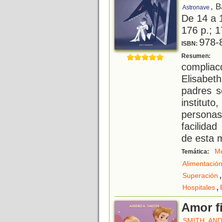
, 
Astronave
De 14 a 
176 p.; 1
978-
ISBN:
H
Resumen:
compliac
Elisabet
padres s
institu
persona
facilida
de esta 
Mu
Temática:
Alimentació
,
Superación
,
Hospitales
Amor f
SMITH, AN