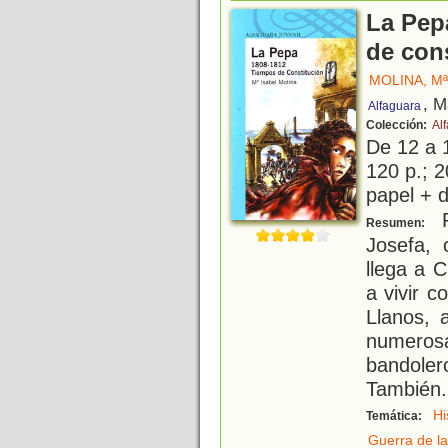
La Pep
de con
MOLINA, Mª
, M
Alfaguara
Colección:
Alf
De 12 a 
120 p.; 2
papel + d
P
Resumen:
Josefa, 
llega a C
a vivir 
Llanos, 
numeros
bandole
También
.
Hi
Temática:
Guerra de l