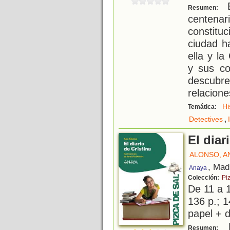
E
Resumen:
centen
constit
ciudad h
ella y l
y sus co
descub
relacion
Hi
Temática:
,
Detectives
El diar
ALONSO, A
, Mad
Anaya
Colección:
Pi
De 11 a 
136 p.; 1
papel + d
E
Resumen: