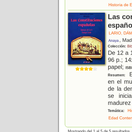
Historia de 
Las co
españo
LARIO, DÁ
, Mad
Anaya
Colección:
Bi
De 12 a 
96 p.; 14
papel;
ISB
El
Resumen:
en el mu
de la de
se inic
madurez 
Hi
Temática:
Edad Conte
Mostrando del 1 al 5 de 5 resultados.