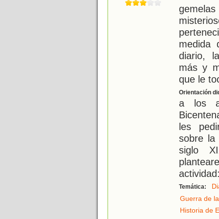
gemelas
mister
perteneci
medida 
diario, 
más y má
que le to
Orientación di
a los a
Bicenten
les ped
sobre la
siglo X
plantear
actividad
Di
Temática:
Guerra de l
Historia de 