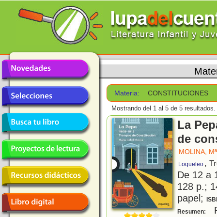
Mate
Materia:
CONSTITUCIONES
Mostrando del 1 al 5 de 5 resultados.
La Pep
de con
MOLINA, Mª
, T
Loqueleo
De 12 a 
128 p.; 1
papel;
ISB
P
Resumen: