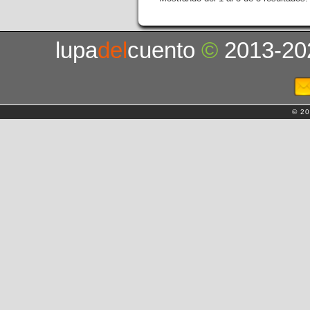
lupa
del
cuento
©
2013-20
© 20