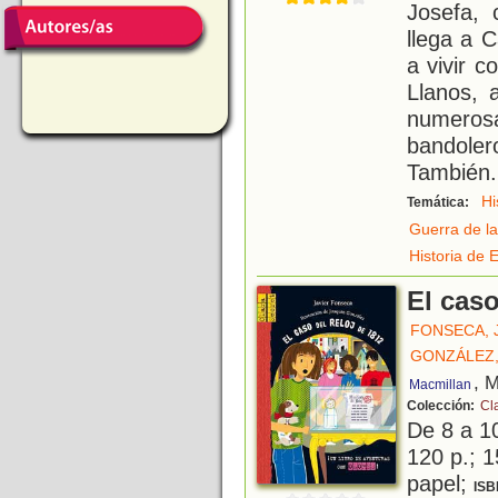
Josefa, 
llega a C
a vivir 
Llanos, 
numeros
bandole
También
.
Hi
Temática:
Guerra de l
Historia de 
El caso
FONSECA, 
GONZÁLEZ,
, 
Macmillan
Colección:
Cl
De 8 a 1
120 p.; 1
papel;
ISB