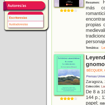
He
Resumen:
más co
romanti
Escritores/as
encontr
propias 
Ilustradores/as
medieval
tradici
personaje
L
Temática:
Leyend
gnomo 
BÉCQUER,
Prensas Unive
Zaragoza,
Colección:
La
De 8 a 1
144 p.; 1
papel;
ISB