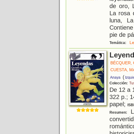
de oro, 
La rosa 
luna, L
Contiene
pie de pá
L
Temática:
Leyen
BÉCQUER,
CUESTA, M
(
Anaya
Izqui
Colección:
Tus
De 12 a 
322 p.; 1
papel;
ISB
L
Resumen:
conver
romántic
historic