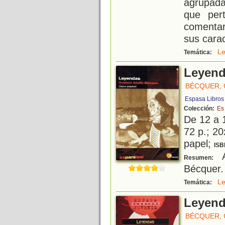
agrupada
que per
comentar
sus caract
L
Temática:
Leyen
BÉCQUER,
Espasa Libros
Colección:
Es
De 12 a 
72 p.; 20
papel;
ISB
A
Resumen:
Bécquer.
L
Temática:
Leyen
BÉCQUER,