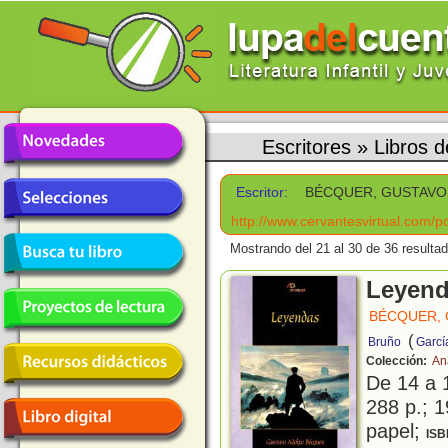
Escritores
»
Libros
Escritor:
BÉCQUER, GUSTAVO
http://www.cervantesvirtual.com/p
Mostrando del 21 al 30 de 36 resulta
Leyen
BÉCQUER,
(
Bruño
Garcí
Colección:
An
De 14 a 
288 p.; 1
papel;
ISB