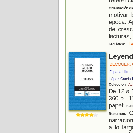
referenci
Orientación di
motivar l
época. Ap
de creac
lecturas,
L
Temática:
Leyen
BÉCQUER,
Espasa Libros
López García-
Colección:
Au
De 12 a 
360 p.; 1
papel;
ISB
Co
Resumen:
narracio
a lo lar