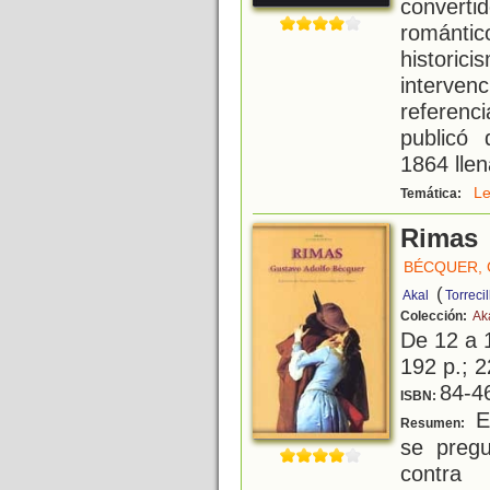
conver
romántic
historic
interven
referenc
publicó 
1864 lle
L
Temática:
Rimas
BÉCQUER,
(
Akal
Torreci
Colección:
Aka
De 12 a 
192 p.; 2
84-4
ISBN:
En
Resumen:
se pregu
contra 