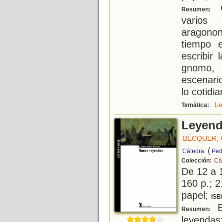
G
Resumen:
varios
aragono
tiempo 
escribir
gnomo,
escenari
lo cotidia
L
Temática:
Leyen
BÉCQUER,
(
Cátedra
Ped
Colección:
Cá
De 12 a 
160 p.; 2
papel;
ISB
E
Resumen:
leyendas