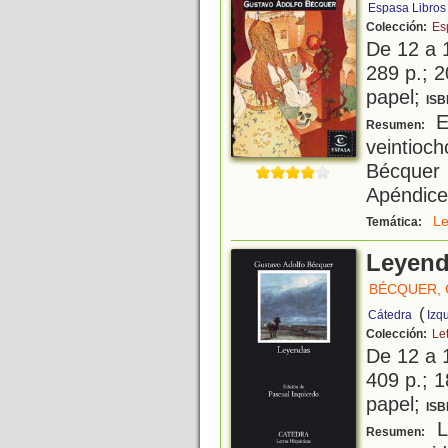
Espasa Libros
Colección:
Es
De 12 a 
289 p.; 2
papel;
ISB
Es
Resumen:
veintio
Bécquer 
Apéndice 
L
Temática:
Leyen
BÉCQUER,
(
Cátedra
Izq
Colección:
Le
De 12 a 
409 p.; 1
papel;
ISB
L
Resumen: