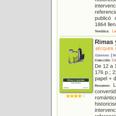
interven
referenc
publicó 
1864 lle
L
Temática:
Rimas 
BÉCQUER,
(
Edelvives
Ma
Colección:
Cl
De 12 a 
176 p.; 2
papel + d
L
Resumen:
conver
romántic
historic
interven