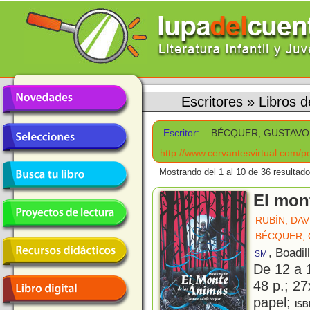
Escritores
»
Libros
Escritor:
BÉCQUER, GUSTAVO
http://www.cervantesvirtual.com/p
Mostrando del 1 al 10 de 36 resultado
El mon
RUBÍN, DAV
BÉCQUER,
, Boadil
SM
De 12 a 
48 p.; 27
papel;
ISB