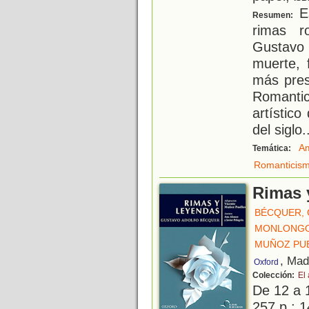
Es
Resumen:
rimas ro
Gustavo
muerte, 
más pres
Romantic
artístico
del siglo
.
A
Temática:
Romanticis
Rimas 
BÉCQUER,
MONLONGO
MUÑOZ PUE
, Mad
Oxford
Colección:
El 
De 12 a 
257 p.; 1