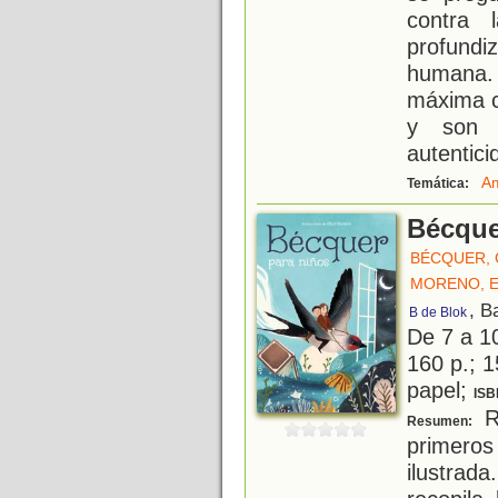
contra 
profundi
humana. 
máxima co
y son 
autentici
A
Temática:
Bécque
BÉCQUER,
MORENO, E
, B
B de Blok
De 7 a 1
160 p.; 1
papel;
ISB
R
Resumen:
primeros
ilustra