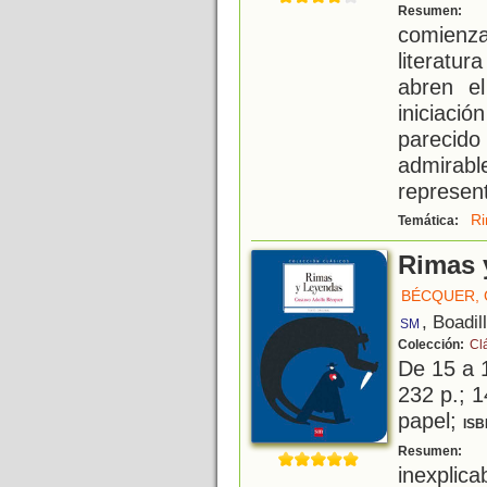
C
Resumen:
comienz
literatu
abren e
iniciaci
parecid
admirab
represent
R
Temática:
Rimas 
BÉCQUER,
, Boadil
SM
Colección:
Cl
De 15 a 
232 p.; 1
papel;
ISB
U
Resumen:
inexpli