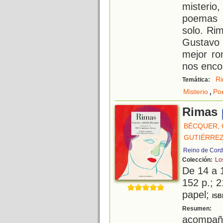
misterio
poemas q
solo. Ri
Gustavo
mejor ro
nos enco
R
Temática:
,
Misterio
Po
Rimas
BÉCQUER,
GUTIÉRREZ
Reino de Cord
Colección:
Lo
De 14 a 
152 p.; 2
papel;
ISB
B
Resumen:
acompañ