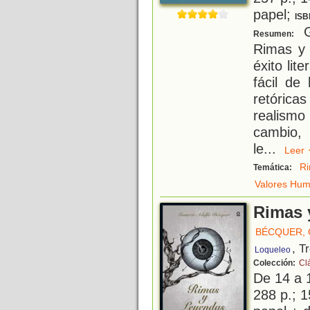
papel;
ISB
G
Resumen:
Rimas y 
éxito lit
fácil de
retórica
realism
cambio, 
le
...
Lee
R
Temática:
Valores Hu
Rimas 
BÉCQUER,
, T
Loqueleo
Colección:
Cl
De 14 a 
288 p.; 1