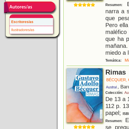
E
Resumen:
narra a s
que pes
Escritores/as
Pero ella
Ilustradores/as
maléfico
que ha p
mañana.
miedo a 
M
Temática:
Rimas
BÉCQUER,
, Bar
Austral
Colección:
Au
De 13 a 
112 p. 13
papel;
ISB
En
Resumen:
se pregu