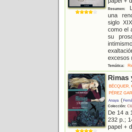
papel + d
L
Resumen:
una reno
siglo XI
como el 
su pros
intimis
exaltaci
excesos 
R
Temática:
Rimas 
BÉCQUER,
PÉREZ GAR
(
Anaya
Ferná
Colección:
Cl
De 14 a 
232 p.; 1
papel + d