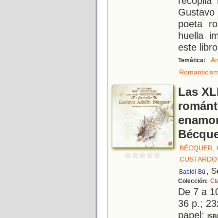
recopila
Gustavo 
poeta ro
huella i
este libro
A
Temática:
Romanticis
Las XL
románt
enamor
Bécque
BÉCQUER,
CUSTARDOY
, S
Babidi-Bú
Colección:
Cl
De 7 a 1
36 p.; 23
papel;
ISB