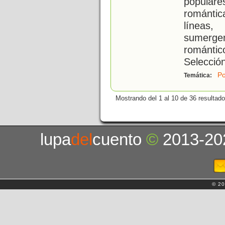
populare
romántica
líneas,
sumerg
románti
Selecció
Po
Temática:
Mostrando del 1 al 10 de 36 resultado
lupa
del
cuento
©
2013-20
© 20