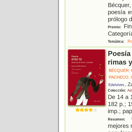
Bécquer
poesía e
prólogo 
Fin
Premio:
Categorí
Po
Temática:
Poesía 
rimas 
BÉCQUER,
PACHECO, 
, Z
Edelvives
Colección:
Ad
De 14 a 
182 p.; 1
imp.; pa
C
Resumen:
mejores 