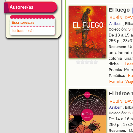
El fuego
RUBÍN, DAV
Escritores/as
Astiberri
, Bilb
Colección:
Sil
Ilustradores/as
De 13 a 15 
256 p.; 23x31
Un 
Resumen:
un afamado 
colonia luna
dicha
...
Le
Prem
Premio:
Fa
Temática:
Familia
,
Viaj
El héroe 
RUBÍN, DAV
Astiberri
, Bilb
Colección:
Sil
De 14 a 16 
280 p.; 17x24
Da
Resumen: