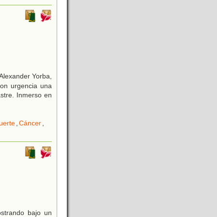
 Alexander Yorba,
con urgencia una
astre. Inmerso en
uerte
,
Cáncer
,
ostrando bajo un