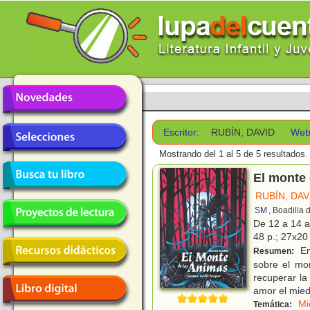
Escritor:
RUBÍN, DAVID
Web
Mostrando del 1 al 5 de 5 resultados.
El monte 
RUBÍN, DAV
SM
, Boadilla
De 12 a 14 
48 p.; 27x20 
En
Resumen:
sobre el mon
recuperar l
amor el mied
Mi
Temática: