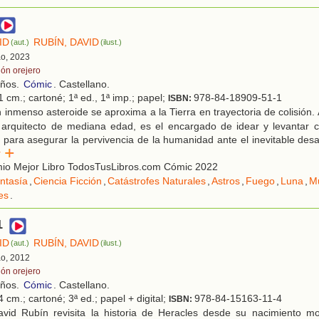
ID
RUBÍN, DAVID
(aut.)
(ilust.)
ao, 2023
lón orejero
años.
Cómic
. Castellano.
 cm.; cartoné; 1ª ed., 1ª imp.; papel;
978-84-18909-51-1
ISBN:
inmenso asteroide se aproxima a la Tierra en trayectoria de colisión.
arquitecto de mediana edad, es el encargado de idear y levantar 
r para asegurar la pervivencia de la humanidad ante el inevitable des
er
io Mejor Libro TodosTusLibros.com Cómic 2022
ntasía
,
Ciencia Ficción
,
Catástrofes Naturales
,
Astros
,
Fuego
,
Luna
,
M
es
.
1
ID
RUBÍN, DAVID
(aut.)
(ilust.)
ao, 2012
lón orejero
años.
Cómic
. Castellano.
 cm.; cartoné; 3ª ed.; papel + digital;
978-84-15163-11-4
ISBN:
vid Rubín revisita la historia de Heracles desde su nacimiento m