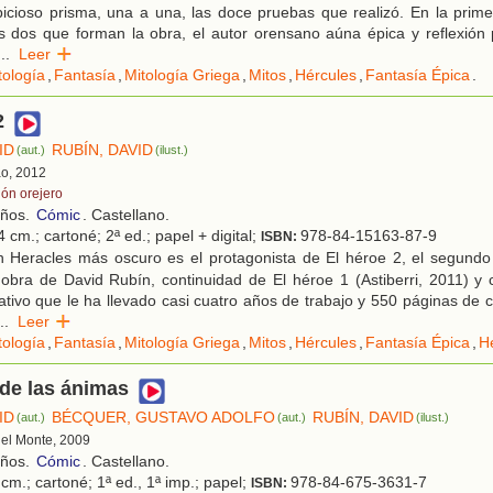
cioso prisma, una a una, las doce pruebas que realizó. En la prime
s dos que forman la obra, el autor orensano aúna épica y reflexión 
...
Leer
tología
,
Fantasía
,
Mitología Griega
,
Mitos
,
Hércules
,
Fantasía Épica
.
2
ID
RUBÍN, DAVID
(aut.)
(ilust.)
ao, 2012
lón orejero
años.
Cómic
. Castellano.
 cm.; cartoné; 2ª ed.; papel + digital;
978-84-15163-87-9
ISBN:
 Heracles más oscuro es el protagonista de El héroe 2, el segundo
bra de David Rubín, continuidad de El héroe 1 (Astiberri, 2011) y 
ativo que le ha llevado casi cuatro años de trabajo y 550 páginas de 
..
Leer
tología
,
Fantasía
,
Mitología Griega
,
Mitos
,
Hércules
,
Fantasía Épica
,
H
de las ánimas
ID
BÉCQUER, GUSTAVO ADOLFO
RUBÍN, DAVID
(aut.)
(aut.)
(ilust.)
 del Monte, 2009
años.
Cómic
. Castellano.
cm.; cartoné; 1ª ed., 1ª imp.; papel;
978-84-675-3631-7
ISBN: