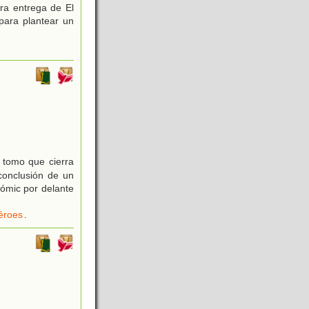
ra entrega de El
para plantear un
 tomo que cierra
conclusión de un
cómic por delante
éroes
.