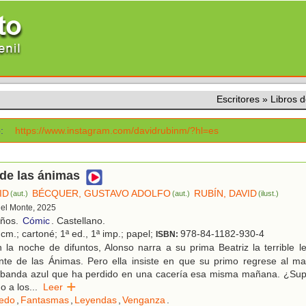
Escritores
»
Libros 
:
https://www.instagram.com/davidrubinm/?hl=es
de las ánimas
ID
BÉCQUER, GUSTAVO ADOLFO
RUBÍN, DAVID
(aut.)
(aut.)
(ilust.)
 del Monte, 2025
años.
Cómic
. Castellano.
cm.; cartoné; 1ª ed., 1ª imp.; papel;
978-84-1182-930-4
ISBN:
 la noche de difuntos, Alonso narra a su prima Beatriz la terrible 
te de las Ánimas. Pero ella insiste en que su primo regrese al mal
a banda azul que ha perdido en una cacería esa misma mañana. ¿Sup
o a los
...
Leer
edo
,
Fantasmas
,
Leyendas
,
Venganza
.