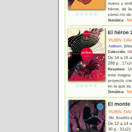
nuevo y ambi
héroe, de la
cómic-río de
Mi
Temática:
El héroe 
RUBÍN, DAV
Astiberri
, Bilb
Colección:
Sil
De 14 a 16 
288 p.; 17x24
Un
Resumen:
esta magna o
proyecto cre
en la que se
.
Mi
Temática:
El monte 
RUBÍN, DAV
SM
, Boadilla
De 12 a 14 
30 p.; 31x21 