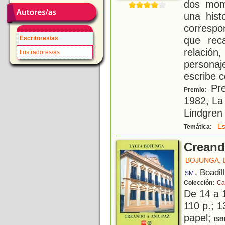
dos mom
una hist
correspon
que rec
Escritores/as
relaci
Ilustradores/as
persona
escribe c
Pre
Premio:
1982, La
Lindgren
Es
Temática:
Creand
BOJUNGA, 
, Boadil
SM
Colección:
Ca
De 14 a 
110 p.; 1
papel;
ISB