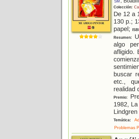
, Boadil
SM
Colección:
Ca
De 12 a 
130 p.; 1
papel;
ISB
Un
Resumen:
algo pe
afligido.
comienza
sentimie
buscar r
etc., q
realidad
Pre
Premio:
1982, La
Lindgren
Ad
Temática:
Problemas P