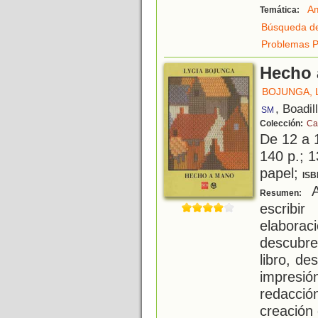
Am
Temática:
Búsqueda de
Problemas P
Hecho 
BOJUNGA, 
, Boadil
SM
Colección:
Ca
De 12 a 
140 p.; 1
papel;
ISB
A
Resumen:
escribi
elabora
descubre
libro, de
impresi
redacció
creación