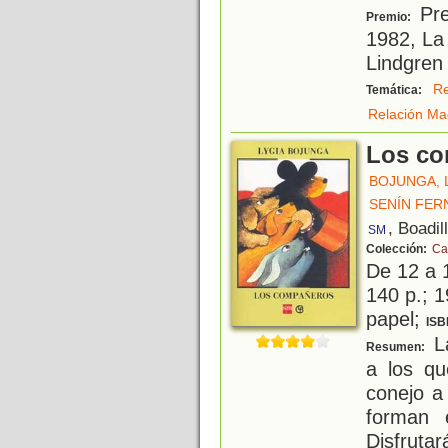
Pre
Premio:
1982, La
Lindgren
R
Temática:
Relación Ma
Los c
BOJUNGA, 
SENÍN FER
, Boadil
SM
Colección:
Ca
De 12 a 
140 p.; 1
papel;
ISB
La
Resumen:
a los qu
conejo a
forman 
Disfruta