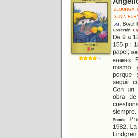
Angéli
BOJUNGA, 
SENÍN FER
, Boadil
SM
Colección:
Ca
De 9 a 1
155 p.; 1
papel;
ISB
P
Resumen:
mismo y
porque s
seguir c
Con un 
obra de
cuestion
siempre.
Pre
Premio:
1982, La
Lindgren