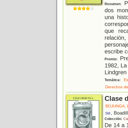
Pa
Resumen:
dos mom
una hist
correspon
que rec
relaci
persona
escribe c
Pre
Premio:
1982, La
Lindgren
Es
Temática:
Derechos de
Clase d
BOJUNGA, 
, Boadil
SM
Colección:
Ca
De 14 a 