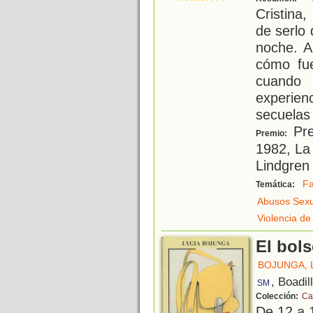
Cristina
de serlo
noche. A
cómo fue
cuando
experie
secuelas
Pre
Premio:
1982, La
Lindgren
Fa
Temática:
Abusos Sexu
Violencia d
El bols
BOJUNGA, 
, Boadil
SM
Colección:
Ca
De 12 a 