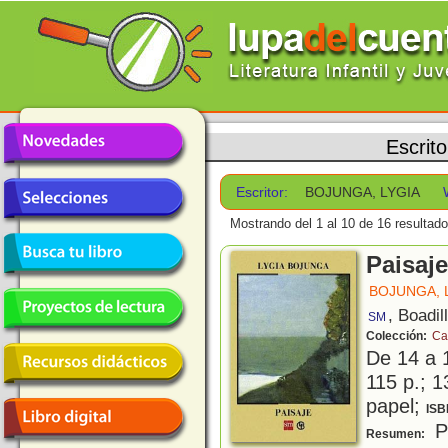
Escrit
Escritor:
BOJUNGA, LYGIA
Mostrando del 1 al 10 de 16 resultado
Paisaje
BOJUNGA, 
, Boadil
SM
Colección:
Ca
De 14 a 
115 p.; 1
papel;
ISB
Pa
Resumen: