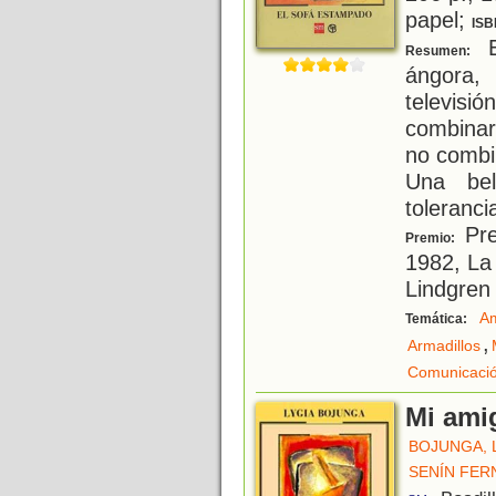
papel;
ISB
E
Resumen:
ángora,
televisi
combinar
no combin
Una bel
toleranci
Pre
Premio:
1982, La
Lindgren
A
Temática:
,
Armadillos
Comunicaci
Mi ami
BOJUNGA, 
SENÍN FER