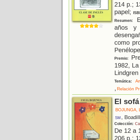
214 p.; 1
papel;
ISB
E
Resumen:
años y 
desenga
como pro
Penélope
Pre
Premio:
1982, La
Lindgren
A
Temática:
,
Relación P
El sof
BOJUNGA, 
, Boadil
SM
Colección:
Ca
De 12 a 
206 p.; 1