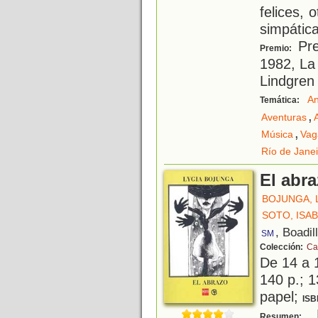
felices, 
simpática
Pre
Premio:
1982, La
Lindgren
An
Temática:
,
Aventuras
,
Música
Vag
Río de Janei
El abr
BOJUNGA, 
SOTO, ISA
, Boadil
SM
Colección:
Ca
De 14 a 
140 p.; 1
papel;
ISB
E
Resumen: