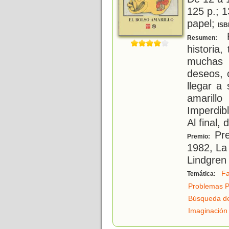
125 p.; 1
papel;
ISB
R
Resumen:
historia
muchas
deseos, 
llegar a
amarill
Imperdibl
Al final,
Pre
Premio:
1982, La
Lindgren
Fa
Temática:
Problemas P
Búsqueda de
Imaginación