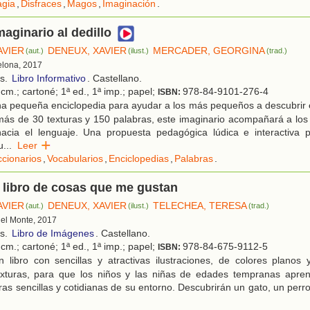
gia
,
Disfraces
,
Magos
,
Imaginación
.
maginario al dedillo
AVIER
DENEUX, XAVIER
MERCADER, GEORGINA
(aut.)
(ilust.)
(trad.)
elona, 2017
os.
Libro Informativo
. Castellano.
cm.; cartoné; 1ª ed., 1ª imp.; papel;
978-84-9101-276-4
ISBN:
a pequeña enciclopedia para ayudar a los más pequeños a descubrir 
ás de 30 texturas y 150 palabras, este imaginario acompañará a los 
acia el lenguaje. Una propuesta pedagógica lúdica e interactiva 
u
...
Leer
ccionarios
,
Vocabularios
,
Enciclopedias
,
Palabras
.
 libro de cosas que me gustan
AVIER
DENEUX, XAVIER
TELECHEA, TERESA
(aut.)
(ilust.)
(trad.)
 del Monte, 2017
os.
Libro de Imágenes
. Castellano.
cm.; cartoné; 1ª ed., 1ª imp.; papel;
978-84-675-9112-5
ISBN:
 libro con sencillas y atractivas ilustraciones, de colores planos
texturas, para que los niños y las niñas de edades tempranas apr
bras sencillas y cotidianas de su entorno. Descubrirán un gato, un perr