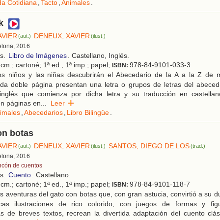
da Cotidiana
,
Tacto
,
Animales
.
k
AVIER
DENEUX, XAVIER
(aut.)
(ilust.)
elona, 2016
os.
Libro de Imágenes
. Castellano, Inglés.
cm.; cartoné; 1ª ed., 1ª imp.; papel;
978-84-9101-033-3
ISBN:
s niños y las niñas descubrirán el Abecedario de la A a la Z de
ada doble página presentan una letra o grupos de letras del abeceda
inglés que comienza por dicha letra y su traducción en castellan
on páginas en
...
Leer
imales
,
Abecedarios
,
Libro Bilingüe
.
on botas
AVIER
DENEUX, XAVIER
SANTOS, DIEGO DE LOS
(aut.)
(ilust.)
(trad.)
elona, 2016
ncón de cuentos
os.
Cuento
. Castellano.
cm.; cartoné; 1ª ed., 1ª imp.; papel;
978-84-9101-118-7
ISBN:
 aventuras del gato con botas que, con gran astucia, convirtió a su d
cas ilustraciones de rico colorido, con juegos de formas y figu
 de breves textos, recrean la divertida adaptación del cuento clás