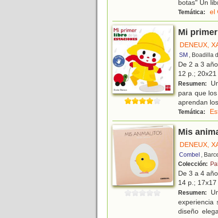
botas" Un lib
el
Temática:
Mi primer
DENEUX, X
SM
, Boadilla
De 2 a 3 añ
12 p.; 20x21 
Un 
Resumen:
para que los
aprendan los
Es
Temática:
Mis anima
DENEUX, X
Combel
, Barc
Colección:
Pa
De 3 a 4 añ
14 p.; 17x17 
Un 
Resumen:
experiencia 
diseño eleg