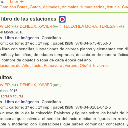
ro,
...
Leer
 Gato con Botas
,
Gatos
,
Animales
,
Animales Humanizados
,
Astucia
,
Cu
 libro de las estaciones
AVIER
DENEUX, XAVIER
TELECHEA MORA, TERESA
(aut.)
(ilust.)
(trad.)
 del Monte, 2016
os.
Libro de Imágenes
. Castellano.
cm.; cartoné; 1ª ed., 1ª imp.; papel;
978-84-675-8353-3
ISBN:
libro con sencillas ilustraciones de colores planos y elementos con di
 niños y las niñas, de edades tempranas, descubran de manera lúdica
 nombre de objetos o ropa de cada época del año.
taciones del Año
,
Tacto
,
Primavera
,
Verano
,
Otoño
,
Invierno
.
litos
AVIER
DENEUX, XAVIER
(aut.)
(ilust.)
elona, 2016
labras y figuras
os.
Libro de Imágenes
. Castellano.
cm.; cartoné; 1ª ed., 1ª imp.; papel;
978-84-9101-042-5
ISBN:
nuevo título de la colección Palabras y figuras sobre los bebés de 
sensorial que estimula el sentido del tacto mediante figuras en reliev
ante y moderno con ilustraciones que saben comunicar conceptos y 