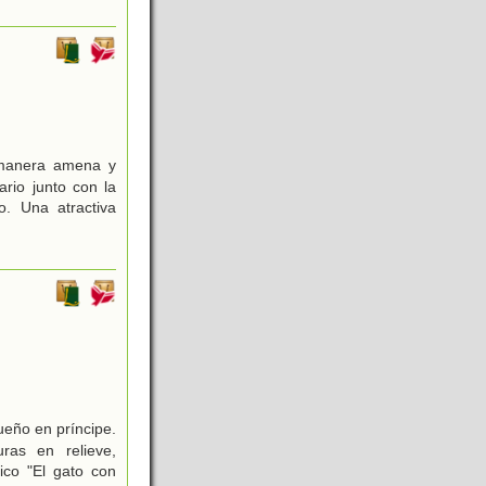
 manera amena y
rio junto con la
o. Una atractiva
ueño en príncipe.
ras en relieve,
ico "El gato con