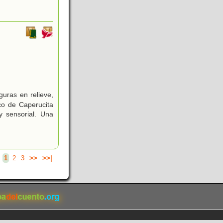
guras en relieve,
co de Caperucita
y sensorial. Una
.
1
2
3
>>
>>|