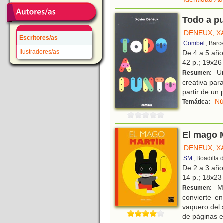
Todo a p
DENEUX, X
Escritores/as
Combel
, Barc
Ilustradores/as
De 4 a 5 añ
42 p.; 19x26 
Un
Resumen:
creativa par
partir de un 
Nú
Temática:
El mago 
DENEUX, X
SM
, Boadilla
De 2 a 3 añ
14 p.; 18x23 
Ma
Resumen:
convierte e
vaquero del 
de páginas e