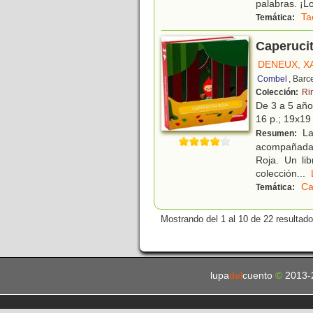
palabras. ¡L
Ta
Temática:
Caperuci
DENEUX, X
Combel
, Barc
Colección:
Ri
De 3 a 5 añ
16 p.; 19x19 
Las
Resumen:
acompañadas 
Roja. Un li
colección
...
Ca
Temática:
Mostrando del 1 al 10 de 22 resultado
lupa
del
cuento
©
2013-