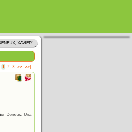
"DENEUX, XAVIER"
.
1
2
3
>>
>>|
vier Deneux. Una