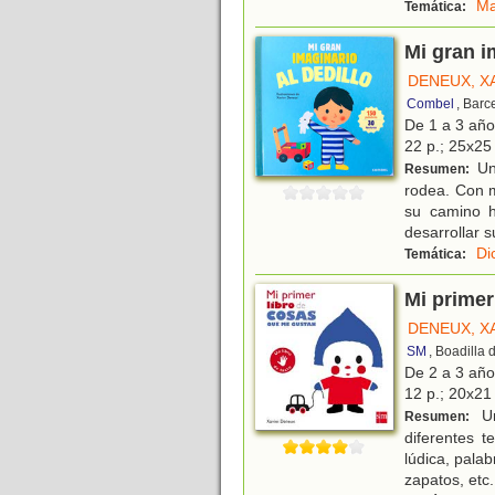
Ma
Temática:
Mi gran i
DENEUX, X
Combel
, Barc
De 1 a 3 añ
22 p.; 25x25 
Un
Resumen:
rodea. Con m
su camino h
desarrollar s
Di
Temática:
Mi primer
DENEUX, X
SM
, Boadilla
De 2 a 3 añ
12 p.; 20x21 
Un
Resumen:
diferentes 
lúdica, pala
zapatos, etc.