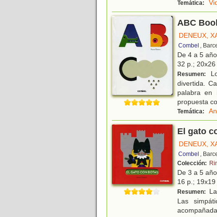
Vi
Temática:
ABC Boo
DENEUX, X
Combel
, Barc
De 4 a 5 añ
32 p.; 20x26 
Lo
Resumen:
divertida. C
palabra en 
propuesta c
An
Temática:
El gato c
DENEUX, X
Combel
, Barc
Colección:
Ri
De 3 a 5 añ
16 p.; 19x19 
Las
Resumen:
Las simpáti
acompañadas