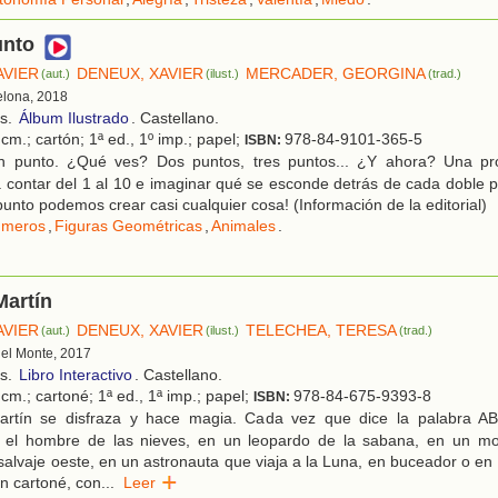
unto
AVIER
DENEUX, XAVIER
MERCADER, GEORGINA
(aut.)
(ilust.)
(trad.)
elona, 2018
os.
Álbum Ilustrado
. Castellano.
cm.; cartón; 1ª ed., 1º imp.; papel;
978-84-9101-365-5
ISBN:
 punto. ¿Qué ves? Dos puntos, tres puntos... ¿Y ahora? Una pro
a contar del 1 al 10 e imaginar qué se esconde detrás de cada doble 
punto podemos crear casi cualquier cosa! (Información de la editorial)
meros
,
Figuras Geométricas
,
Animales
.
Martín
AVIER
DENEUX, XAVIER
TELECHEA, TERESA
(aut.)
(ilust.)
(trad.)
 del Monte, 2017
os.
Libro Interactivo
. Castellano.
cm.; cartoné; 1ª ed., 1ª imp.; papel;
978-84-675-9393-8
ISBN:
rtín se disfraza y hace magia. Cada vez que dice la palabra
n el hombre de las nieves, en un leopardo de la sabana, en un m
salvaje oeste, en un astronauta que viaja a la Luna, en buceador o en a
n cartoné, con
...
Leer