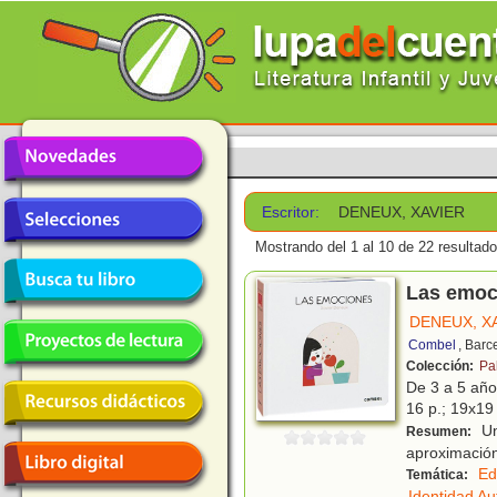
Escritor:
DENEUX, XAVIER
Mostrando del 1 al 10 de 22 resultado
Las emoc
DENEUX, X
Combel
, Barc
Colección:
Pa
De 3 a 5 añ
16 p.; 19x19 
Un
Resumen:
aproximación 
Ed
Temática:
Identidad A