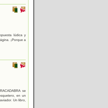
puesta lúdica y
página. ¡Porque a
 ABRACADABRA se
osquetero, en un
viador. Un libro,