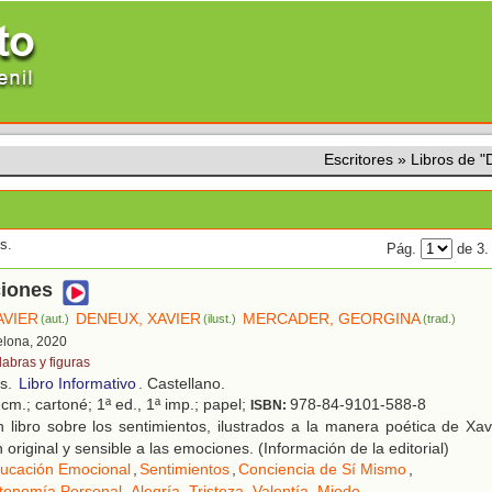
Escritores
»
Libros de 
s.
Pág.
de 3
iones
AVIER
DENEUX, XAVIER
MERCADER, GEORGINA
(aut.)
(ilust.)
(trad.)
elona, 2020
labras y figuras
os.
Libro Informativo
. Castellano.
cm.; cartoné; 1ª ed., 1ª imp.; papel;
978-84-9101-588-8
ISBN:
 libro sobre los sentimientos, ilustrados a la manera poética de Xa
original y sensible a las emociones. (Información de la editorial)
ucación Emocional
,
Sentimientos
,
Conciencia de Sí Mismo
,
utonomía Personal
,
Alegría
,
Tristeza
,
Valentía
,
Miedo
.