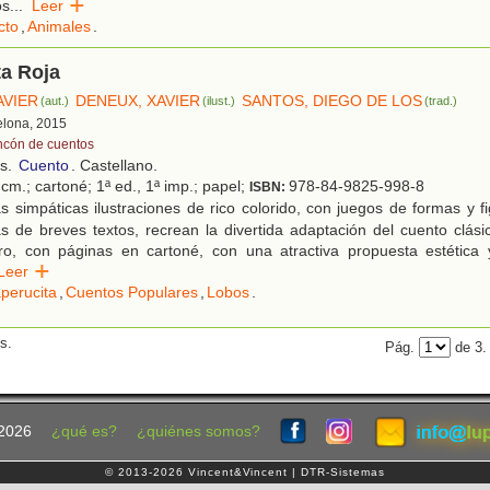
os
...
Leer
cto
,
Animales
.
ta Roja
AVIER
DENEUX, XAVIER
SANTOS, DIEGO DE LOS
(aut.)
(ilust.)
(trad.)
elona, 2015
ncón de cuentos
os.
Cuento
. Castellano.
cm.; cartoné; 1ª ed., 1ª imp.; papel;
978-84-9825-998-8
ISBN:
 simpáticas ilustraciones de rico colorido, con juegos de formas y fi
de breves textos, recrean la divertida adaptación del cuento clási
bro, con páginas en cartoné, con una atractiva propuesta estética 
Leer
perucita
,
Cuentos Populares
,
Lobos
.
s.
Pág.
de 3
2026
¿qué es?
¿quiénes somos?
© 2013-2026 Vincent&Vincent | DTR-Sistemas