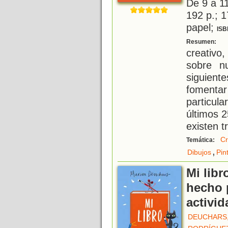
De 9 a 1
192 p.; 1
papel;
ISB
"
Resumen:
creativo,
sobre nu
siguient
fomentar 
particul
últimos 
existen t
Cr
Temática:
,
Dibujos
Pin
Mi libr
hecho p
activid
DEUCHARS