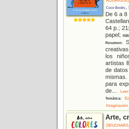
RODRÍGUEZ
,
Coco Books
De 6 a 8
Castellan
64 p.; 21
papel;
ISB
S
Resumen:
creativa
los niñ
artistas
de datos
mismas. 
para exp
de
...
Le
Ed
Temática:
Imaginación
Arte, c
DEUCHARS