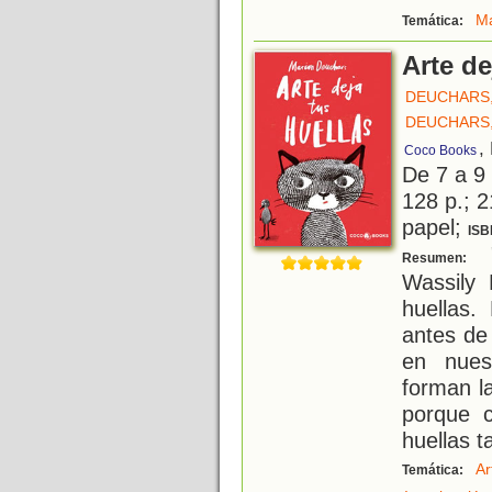
Ma
Temática:
Arte de
DEUCHARS
DEUCHARS
,
Coco Books
De 7 a 9
128 p.; 2
papel;
ISB
"
Resumen:
Wassily 
huellas.
antes de
en nues
forman la
porque 
huellas 
Ar
Temática: