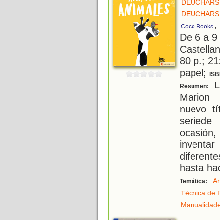
DEUCHARS
DEUCHARS
,
Coco Books
De 6 a 9
Castellan
80 p.; 21
papel;
ISB
La
Resumen:
Marion 
nuevo tí
seriede
ocasión, 
inventa
diferent
hasta ha
Ar
Temática:
Técnica de P
Manualidad