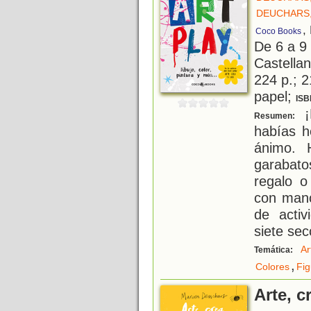
DEUCHARS
,
Coco Books
De 6 a 9
Castellan
224 p.; 2
papel;
ISB
¡
Resumen:
habías h
ánimo. 
garabat
regalo 
con manc
de acti
siete sec
Ar
Temática:
,
Colores
Fig
Arte, c