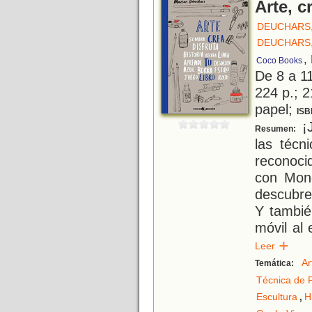
Arte, c
DEUCHARS
DEUCHARS
,
Coco Books
De 8 a 1
224 p.; 2
papel;
ISB
¡J
Resumen:
las técn
reconoci
con Mon
descubre 
Y tambié
móvil al 
Leer
Ar
Temática:
Técnica de P
,
Escultura
H