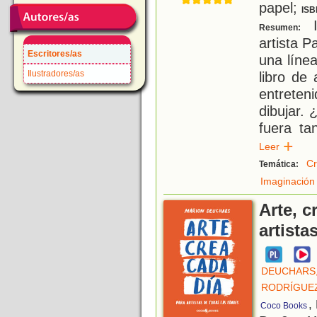
papel;
ISB
I
Resumen:
artista 
Escritores/as
una líne
Ilustradores/as
libro de 
entrete
dibujar. 
fuera ta
Leer
Cr
Temática:
Imaginación
Arte, c
artista
DEUCHARS
RODRÍGUEZ
,
Coco Books