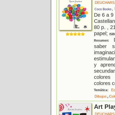
DEUCHARS
,
Coco Books
De 6 a 9
Castellan
80 p. , 2
papel;
ISB
D
Resumen:
saber s
imaginac
estimula
y apren
secunda
colores
colores 
Ed
Temática:
,
Dibujos
Col
Art Pla
DEUCHARS