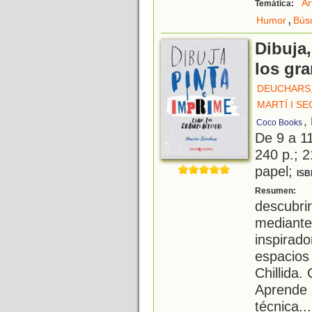
Ar
Temática:
,
Humor
Búsq
Dibuja
los gra
DEUCHARS
MARTÍ I S
,
Coco Books
De 9 a 1
240 p.; 2
papel;
ISB
U
Resumen:
descubr
mediante 
inspirad
espacios
Chillida.
Aprende 
técnica
...