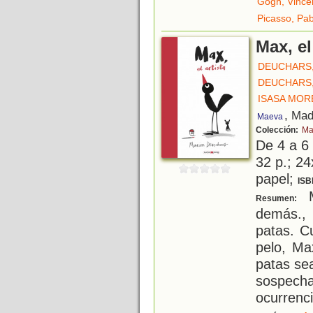
Gogh, Vince
Picasso, Pab
Max, el
DEUCHARS
DEUCHARS
ISASA MOR
, Mad
Maeva
Colección:
Ma
De 4 a 6
32 p.; 24
papel;
ISB
M
Resumen:
demás.,
patas. C
pelo, Ma
patas se
sospech
ocurrenci