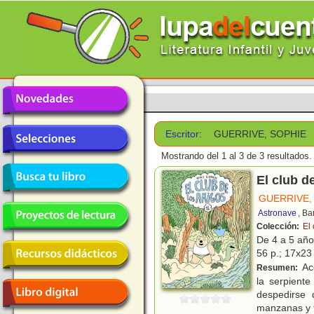
Escritor:
GUERRIVE, SOPHIE
Mostrando del 1 al 3 de 3 resultados.
El club d
GUERRIVE,
Astronave
, Ba
Colección:
El
De 4 a 5 añ
56 p.; 17x23 
Ac
Resumen:
la serpient
despedirse 
manzanas y 