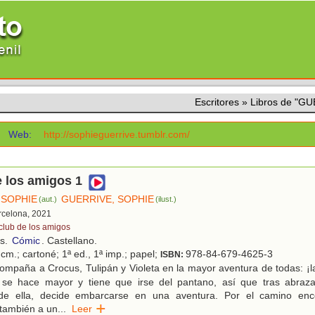
Escritores
»
Libros de "G
Web:
http://sophieguerrive.tumblr.com/
e los amigos 1
 SOPHIE
GUERRIVE, SOPHIE
(aut.)
(ilust.)
rcelona, 2021
 club de los amigos
os.
Cómic
. Castellano.
cm.; cartoné; 1ª ed., 1ª imp.; papel;
978-84-679-4625-3
ISBN:
ompaña a Crocus, Tulipán y Violeta en la mayor aventura de todas: ¡
e se hace mayor y tiene que irse del pantano, así que tras abra
de ella, decide embarcarse en una aventura. Por el camino encon
también a un
...
Leer