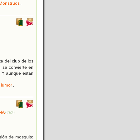
Monstruos
,
e del club de los
 se convierte en
r. Y aunque están
Humor
,
NA
(trad.)
sión de mosquito