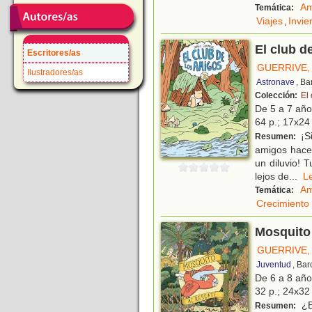
Am
Temática:
Viajes
,
Invie
El club d
Escritores/as
GUERRIVE,
Ilustradores/as
Astronave
, Ba
Colección:
El
De 5 a 7 añ
64 p.; 17x24 
¡Si
Resumen:
amigos hace 
un diluvio! 
lejos de
...
L
Am
Temática:
Crecimiento
Mosquito 
GUERRIVE,
Juventud
, Ba
De 6 a 8 añ
32 p.; 24x32 
¿E
Resumen: