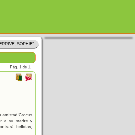
UERRIVE, SOPHIE"
Pág. 1 de 1.
la amistad!Crocus
zar a su madre y
trará bellotas,