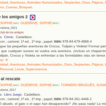
istad
,
Aventuras
,
Animales Humanizados
,
Serpientes
,
Osos
,
Pájaros
,
rno
,
Cuevas
,
Bosques
.
e los amigos 2
 SOPHIE
GUERRIVE, SOPHIE
(aut.)
(ilust.)
rcelona, 2021
 club de los amigos
os.
Cómic
. Castellano.
cm.; cartoné; 1ª ed., 1ª imp.; papel;
978-84-679-4868-4
ISBN:
gue las pequeñas aventuras de Crocus, Tulipán y Violeta! Formar part
que cualquier suceso se vuelva una aventura. ¡Incluso un chaparrón
Tulipán, Crocus y Violeta se enfrentan a las formidables olas sin temo
eer
istad
,
Aventuras
,
Animales Humanizados
,
Osos
,
Serpientes
,
Pájaros
,
 Personal
,
Lluvia
,
Supervivencia
.
al rescate
 SOPHIE
GUERRIVE, SOPHIE
TORNERO BRUGUÉS, SUSA
(aut.)
(ilust.)
rcelona, 2017
os.
Libro Juego
. Castellano.
cm.; cartoné; 1ª ed., 1ª imp.; papel;
978-84-261-4446-1
ISBN:
l abuelo, el gato o el sapo han desaparecido? ¡No pasa nada! La mi