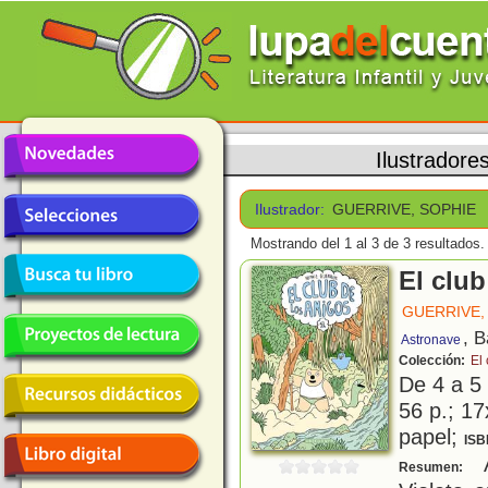
Ilustradore
Ilustrador:
GUERRIVE, SOPHIE
Mostrando del 1 al 3 de 3 resultados.
El club
GUERRIVE,
, 
Astronave
Colección:
El
De 4 a 5
56 p.; 17
papel;
ISB
A
Resumen: