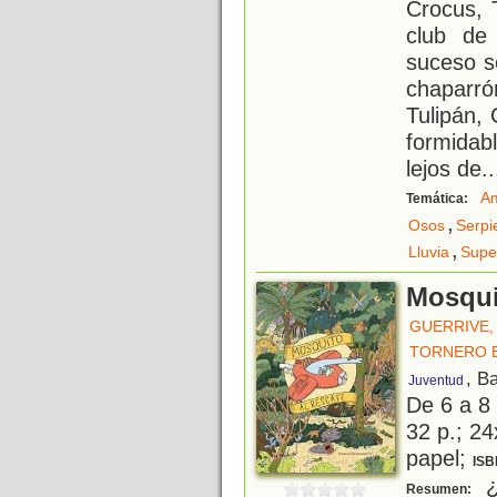
Crocus, 
club de
suceso s
chaparr
Tulipán, 
formidab
lejos de
..
Am
Temática:
,
Osos
Serpi
,
Lluvia
Supe
Mosqui
GUERRIVE,
TORNERO 
, B
Juventud
De 6 a 8
32 p.; 24
papel;
ISB
¿
Resumen: