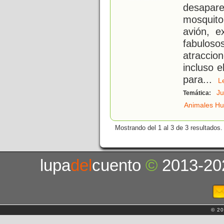
desapare
mosquito
avión, e
fabuloso
atraccio
incluso e
para
...
J
Temática:
Animales H
Mostrando del 1 al 3 de 3 resultados.
lupa
del
cuento
©
2013-20
© 20