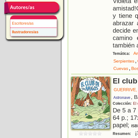
Violeta 
amistad!
y tiene 
abrazar 
Escritores/as
decide e
Ilustradores/as
camino 
también 
Am
Temática:
,
Serpientes
,
Cuevas
Bo
El club
GUERRIVE,
, 
Astronave
Colección:
El
De 5 a 7
64 p.; 17
papel;
ISB
¡
Resumen: