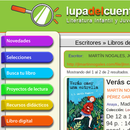
Escritores
»
Libros 
Escritor:
MARTÍN NOGALES, J
http://jlmartinnogales.com/file/jlmn
Mostrando del 1 al 2 de 2 resultados.
Verás c
MARTÍN NO
PÉREZ GAR
, Mad
Anaya
Colección:
Le
De 12 a 
94 p. : 1