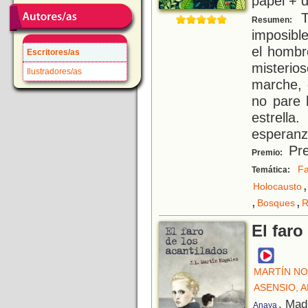
papel + d
To
Resumen:
imposible
el hombr
Escritores/as
misteri
Ilustradores/as
marche, 
no pare 
estrell
esperan
Pre
Premio:
Fa
Temática:
,
Holocausto
,
,
Bosques
R
El faro
MARTÍN NO
ASENSIO, 
, Mad
Anaya