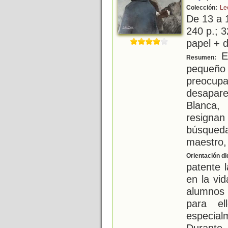
Colección:
Le
De 13 a 
240 p.; 3
papel + d
En
Resumen:
pequeño
preocu
desapare
Blanca,
resigna
búsqued
maestro, 
Orientación di
patente l
en la vi
alumnos
para el
especial
Durante