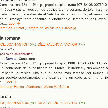
ños.
Novela
. Castellano.
 cm.; rústica; 1ª ed., 1ª imp.; papel + digital;
978-84-08-00750-0
ISBN:
rmúdez y sus amigos van de público a un programa de tele, y Zombe
 retándole a que entreviste al Yeti. Herido en su orgullo, el famoso a
rán al Himalaya, para encontrar al Abominable Hombre de las Nieves.
más
...
Leer
nstruos
,
Humor
,
Hombre de las Nieves
,
Himalaya
.
 la romana
ÑOL, JOAN ANTONI
DÍEZ PALENCIA, VICTOR
(aut.)
(ilust.)
elona, 2012
 cocina de los monstruos
ños.
Novela
. Castellano.
 cm.; rústica; 1ª ed., 1ª imp.; papel + digital;
978-84-08-10939-6
ISBN:
 el centenario del hundimiento del Titanic, Bermúdez y sus amigos s
 repetirá la misma ruta que el barco más famoso del mundo. Du
un secreto espeluznante: al chocar contra un iceberg, el Titanic li
y
...
Leer
nstruos
,
Humor
,
Aventuras
,
Viajes Marítimos
.
 bruja
ÑOL, JOAN ANTONI
DÍEZ PALENCIA, VICTOR
(aut.)
(ilust.)