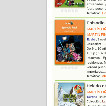
entrenador y
fuera poco, 
Co
Temática:
Episodio 
MARTÍN PI
MARTÍN PI
Edebé
, Barce
Colección:
Tu
De 9 a 10 a
152 p.; 13x20
Ep
Resumen:
residencia. 
verdad puede
imperiales,
...
Ab
Temática:
Helado de
MARTÍN PI
Destino
, Barc
Colección:
La