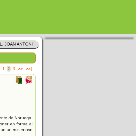
OL, JOAN ANTONI"
1
2
3
>>
>>|
ento de Noruega.
oner en forma al
que un misterioso