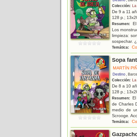
Destino
, Barc
Colección:
La
De 9 a 11 a
128 p.; 13x20
El
Resumen:
Los monstruo
limpieza: s
sospechar. 
Co
Temática:
Sopa fan
MARTÍN PI
Destino
, Barc
Colección:
La
De 8 a 10 a
128 p.; 13x20
El
Resumen:
de Charles D
medio de un
Scrooge. A
Co
Temática:
Gazpacho