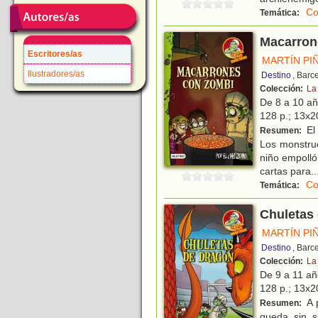
Co
Temática:
Macarron
Escritores/as
MARTÍN PI
Ilustradores/as
Destino
, Barc
Colección:
La
De 8 a 10 a
128 p.; 13x20
El 
Resumen:
Los monstru
niño empolló
cartas para
..
Co
Temática:
Chuletas
MARTÍN PI
Destino
, Barc
Colección:
La
De 9 a 11 a
128 p.; 13x20
A p
Resumen:
queda sin s