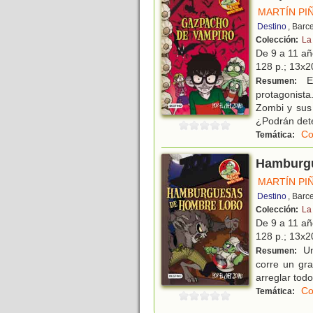
MARTÍN PI
Destino
, Barc
Colección:
La
De 9 a 11 a
128 p.; 13x20
En
Resumen:
protagonista
Zombi y sus
¿Podrán det
Co
Temática:
Hamburgu
MARTÍN PI
Destino
, Barc
Colección:
La
De 9 a 11 a
128 p.; 13x20
Un
Resumen:
corre un gr
arreglar todo
Co
Temática: