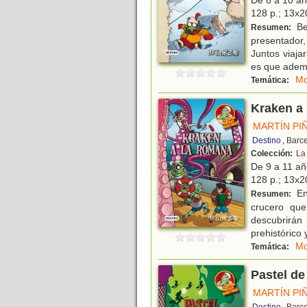
De 8 a 10 a
128 p.; 13x20
Be
Resumen:
presentador,
Juntos viaja
es que ade
Mo
Temática:
Kraken a
MARTÍN PI
Destino
, Barc
Colección:
La
De 9 a 11 a
128 p.; 13x20
En
Resumen:
crucero que
descubrirán 
prehistórico 
Mo
Temática:
Pastel de
MARTÍN PI