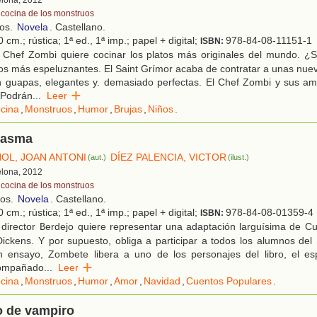
elona, 2012
 cocina de los monstruos
ños.
Novela
. Castellano.
 cm.; rústica; 1ª ed., 1ª imp.; papel + digital;
978-84-08-11151-1
ISBN:
 Chef Zombi quiere cocinar los platos más originales del mundo. ¿S
s más espeluznantes. El Saint Grímor acaba de contratar a unas nuev
on guapas, elegantes y. demasiado perfectas. El Chef Zombi y sus a
¿Podrán
...
Leer
cina
,
Monstruos
,
Humor
,
Brujas
,
Niños
.
tasma
ÑOL, JOAN ANTONI
DÍEZ PALENCIA, VICTOR
(aut.)
(ilust.)
elona, 2012
 cocina de los monstruos
ños.
Novela
. Castellano.
 cm.; rústica; 1ª ed., 1ª imp.; papel + digital;
978-84-08-01359-4
ISBN:
 director Berdejo quiere representar una adaptación larguísima de C
ickens. Y por supuesto, obliga a participar a todos los alumnos del
 ensayo, Zombete libera a uno de los personajes del libro, el es
compañado
...
Leer
cina
,
Monstruos
,
Humor
,
Amor
,
Navidad
,
Cuentos Populares
.
 de vampiro