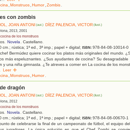
cina
,
Monstruos
,
Humor
,
Zombis
.
es con zombis
ÑOL, JOAN ANTONI
DÍEZ PALENCIA, VICTOR
(aut.)
(ilust.)
elona, 2013, 2001
 cocina de los monstruos
ños.
Novela
. Castellano.
 cm.; rústica; 1ª ed., 3ª imp.; papel + digital;
978-84-08-10014-0
ISBN:
chef Bermúdez quiere cocinar los platos más originales del mundo. ¿
os más espeluznantes. ¿Sus ayudantes de cocina? Su desagradable ra
n y una niña gimnasta. ¿Te atreves a comer en La cocina de los mons
.
Leer
cina
,
Monstruos
,
Humor
.
 de dragón
ÑOL, JOAN ANTONI
DÍEZ PALENCIA, VICTOR
(aut.)
(ilust.)
elona, 2012
 cocina de los monstruos
ños.
Novela
. Castellano.
 cm.; rústica; 1ª ed., 1ª imp.; papel + digital;
978-84-08-00670-1
ISBN:
unto de celebrarse la final de un campeonato de fútbol, el equipo de
us jugadores. La única solución es que el Chef Zombi se convie