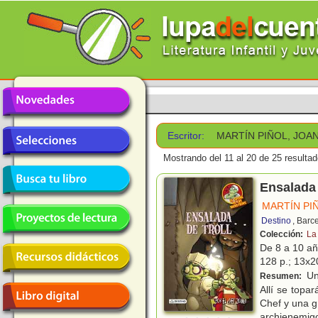
Escritor:
MARTÍN PIÑOL, JOA
Mostrando del 11 al 20 de 25 resultad
Ensalada 
MARTÍN PI
Destino
, Barc
Colección:
La
De 8 a 10 a
128 p.; 13x20
Un
Resumen:
Allí se top
Chef y una g
archienemig