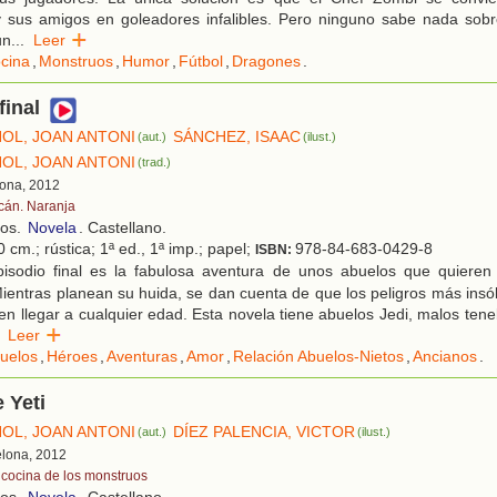
 sus amigos en goleadores infalibles. Pero ninguno sabe nada sobre 
un
...
Leer
cina
,
Monstruos
,
Humor
,
Fútbol
,
Dragones
.
final
ÑOL, JOAN ANTONI
SÁNCHEZ, ISAAC
(aut.)
(ilust.)
ÑOL, JOAN ANTONI
(trad.)
lona, 2012
cán. Naranja
ños.
Novela
. Castellano.
 cm.; rústica; 1ª ed., 1ª imp.; papel;
978-84-683-0429-8
ISBN:
isodio final es la fabulosa aventura de unos abuelos que quiere
Mientras planean su huida, se dan cuenta de que los peligros más insól
n llegar a cualquier edad. Esta novela tiene abuelos Jedi, malos ten
Leer
uelos
,
Héroes
,
Aventuras
,
Amor
,
Relación Abuelos-Nietos
,
Ancianos
.
 Yeti
ÑOL, JOAN ANTONI
DÍEZ PALENCIA, VICTOR
(aut.)
(ilust.)
elona, 2012
 cocina de los monstruos