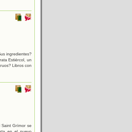
Sus ingredientes?
ta Estiércol, un
truos? Libros con
l Saint Grímor se
rta en el nuevo