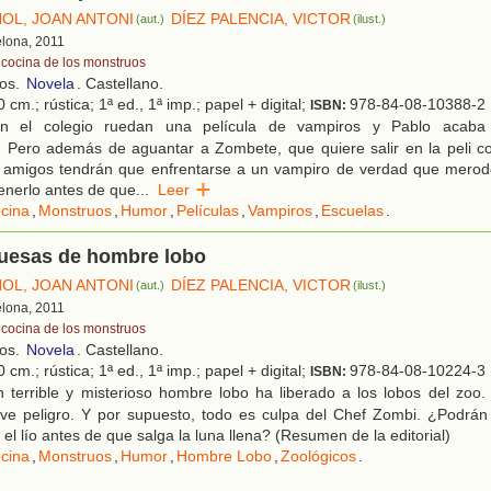
ÑOL, JOAN ANTONI
DÍEZ PALENCIA, VICTOR
(aut.)
(ilust.)
elona, 2011
 cocina de los monstruos
ños.
Novela
. Castellano.
 cm.; rústica; 1ª ed., 1ª imp.; papel + digital;
978-84-08-10388-2
ISBN:
 el colegio ruedan una película de vampiros y Pablo acaba s
. Pero además de aguantar a Zombete, que quiere salir en la peli c
 amigos tendrán que enfrentarse a un vampiro de verdad que merode
enerlo antes de que
...
Leer
cina
,
Monstruos
,
Humor
,
Películas
,
Vampiros
,
Escuelas
.
esas de hombre lobo
ÑOL, JOAN ANTONI
DÍEZ PALENCIA, VICTOR
(aut.)
(ilust.)
elona, 2011
 cocina de los monstruos
ños.
Novela
. Castellano.
 cm.; rústica; 1ª ed., 1ª imp.; papel + digital;
978-84-08-10224-3
ISBN:
 terrible y misterioso hombre lobo ha liberado a los lobos del zoo.
ave peligro. Y por supuesto, todo es culpa del Chef Zombi. ¿Podrán
 el lío antes de que salga la luna llena? (Resumen de la editorial)
cina
,
Monstruos
,
Humor
,
Hombre Lobo
,
Zoológicos
.