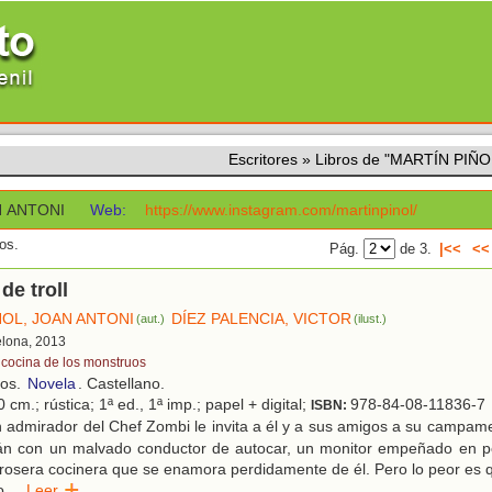
Escritores
»
Libros de "MARTÍN PIÑ
N ANTONI
Web:
https://www.instagram.com/martinpinol/
os.
Pág.
de 3.
|<<
<<
de troll
ÑOL, JOAN ANTONI
DÍEZ PALENCIA, VICTOR
(aut.)
(ilust.)
elona, 2013
 cocina de los monstruos
ños.
Novela
. Castellano.
 cm.; rústica; 1ª ed., 1ª imp.; papel + digital;
978-84-08-11836-7
ISBN:
 admirador del Chef Zombi le invita a él y a sus amigos a su campam
arán con un malvado conductor de autocar, un monitor empeñado en p
rosera cocinera que se enamora perdidamente de él. Pero lo peor es 
o
...
Leer