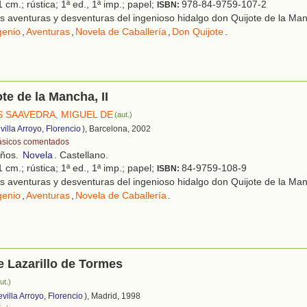
 cm.; rústica; 1ª ed., 1ª imp.; papel;
978-84-9759-107-2
ISBN:
 aventuras y desventuras del ingenioso hidalgo don Quijote de la Ma
genio
,
Aventuras
,
Novela de Caballería
,
Don Quijote
.
te de la Mancha, II
 SAAVEDRA, MIGUEL DE
(aut.)
villa Arroyo, Florencio
), Barcelona, 2002
ásicos comentados
años.
Novela
. Castellano.
 cm.; rústica; 1ª ed., 1ª imp.; papel;
84-9759-108-9
ISBN:
 aventuras y desventuras del ingenioso hidalgo don Quijote de la Ma
genio
,
Aventuras
,
Novela de Caballería
.
e Lazarillo de Tormes
ut.)
villa Arroyo, Florencio
), Madrid, 1998