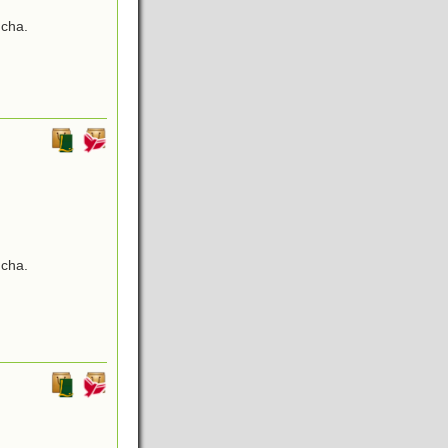
ncha.
ncha.