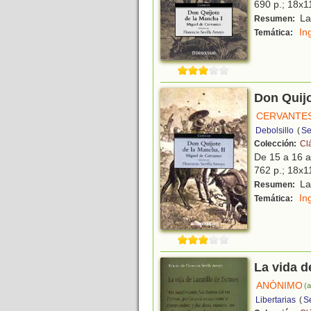
690 p.; 18x11
Las
Resumen:
In
Temática:
Don Quijo
CERVANTES
Debolsillo
(
Se
Colección:
Cl
De 15 a 16 
762 p.; 18x11
Las
Resumen:
In
Temática:
La vida d
ANÓNIMO
(a
Libertarias
(
Se