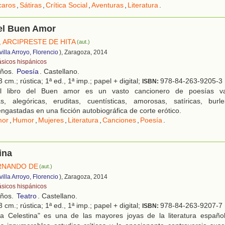
caros
,
Sátiras
,
Crítica Social
,
Aventuras
,
Literatura
.
del Buen Amor
, ARCIPRESTE DE HITA
(aut.)
illa Arroyo, Florencio
), Zaragoza, 2014
ásicos hispánicos
años.
Poesía
. Castellano.
 cm.; rústica; 1ª ed., 1ª imp.; papel + digital;
978-84-263-9205-3
ISBN:
 libro del Buen amor es un vasto cancionero de poesías vari
as, alegóricas, eruditas, cuentísticas, amorosas, satíricas, burl
engastadas en una ficción autobiográfica de corte erótico.
or
,
Humor
,
Mujeres
,
Literatura
,
Canciones
,
Poesía
.
ina
RNANDO DE
(aut.)
illa Arroyo, Florencio
), Zaragoza, 2014
ásicos hispánicos
años.
Teatro
. Castellano.
 cm.; rústica; 1ª ed., 1ª imp.; papel + digital;
978-84-263-9207-7
ISBN:
a Celestina" es una de las mayores joyas de la literatura españ