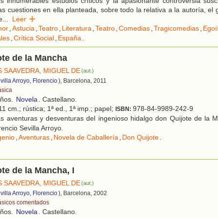
os innumerables estudios críticos y la apasionante controversia sus
s cuestiones en ella planteada, sobre todo la relativa a la autoría, el g
e
...
Leer
or
,
Astucia
,
Teatro
,
Literatura
,
Teatro
,
Comedias
,
Tragicomedias
,
Ego
les
,
Crítica Social
,
España
.
ote de la Mancha
 SAAVEDRA, MIGUEL DE
(aut.)
villa Arroyo, Florencio
), Barcelona, 2011
ásica
años.
Novela
. Castellano.
1 cm.; rústica; 1ª ed., 1ª imp.; papel;
978-84-9989-242-9
ISBN:
s aventuras y desventuras del ingenioso hidalgo don Quijote de la M
encio Sevilla Arroyo.
genio
,
Aventuras
,
Novela de Caballería
,
Don Quijote
.
te de la Mancha, I
 SAAVEDRA, MIGUEL DE
(aut.)
villa Arroyo, Florencio
), Barcelona, 2002
ásicos comentados
años.
Novela
. Castellano.