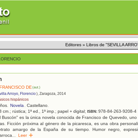
Editores
»
Libros de "SEVILLA ARR
FLORENCIO
n
FRANCISCO DE
(aut.)
illa Arroyo, Florencio
), Zaragoza, 2014
ásicos hispánicos
años.
Novela
. Castellano.
 cm.; rústica; 1ª ed., 1ª imp.; papel + digital;
978-84-263-9208-4
ISBN:
l Buscón" es la única novela conocida de Francisco de Quevedo, uno 
ras. Ficción próxima al género de la picaresca, es una obra personal
etrato amargo de la España de su tiempo. Humor negro, expresio
arroca
...
Leer