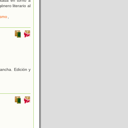
citada en torno a
énero literario al
ísmo
,
ancha. Edición y