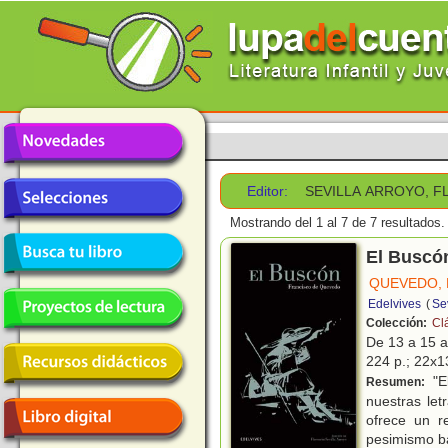
Editor:
SEVILLA ARROYO, 
Mostrando del 1 al 7 de 7 resultados.
El Buscó
QUEVEDO, 
Edelvives
(
Sev
Colección:
Cl
De 13 a 15 
224 p.; 22x13
"E
Resumen:
nuestras let
ofrece un r
pesimismo b