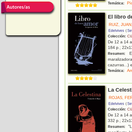
Pí
Temática:
El libro 
RUIZ, JUAN
Edelvives
(
Sev
Colección:
Cl
De 12 a 14 
184 p.; 22x13
El
Resumen:
maralizador
cazurras...) 
Am
Temática:
La Celest
ROJAS, FE
Edelvives
(
Sev
Colección:
Cl
De 12 a 14 
332 p.; 22x13
"L
Resumen: