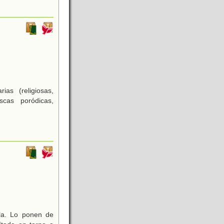
as (religiosas,
escas poródicas,
ola. Lo ponen de