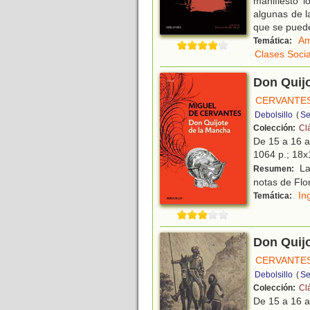
manifiesto l
algunas de la
que se pued
Am
Temática:
Clases Socia
Don Quij
CERVANTES
Debolsillo
(
Se
Colección:
Cl
De 15 a 16 
1064 p.; 18x1
La
Resumen:
notas de Flor
In
Temática:
Don Quijo
CERVANTES
Debolsillo
(
Se
Colección:
Cl
De 15 a 16 