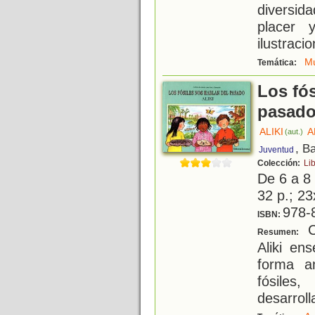
diversi
placer 
ilustraci
Mú
Temática:
Los fós
pasad
ALIKI
A
(aut.)
, B
Juventud
Colección:
Lib
De 6 a 8
32 p.; 23
978-
ISBN:
Co
Resumen:
Aliki en
forma a
fósiles
desarroll