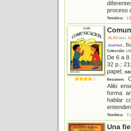
diferent
proceso d
Li
Temática:
Comun
ALIKI
A
(aut.)
, B
Juventud
Colección:
Lib
De 6 a 8
32 p.; 21
papel;
ISB
Co
Resumen:
Aliki en
forma a
hablar c
entender
Co
Temática:
Una fi