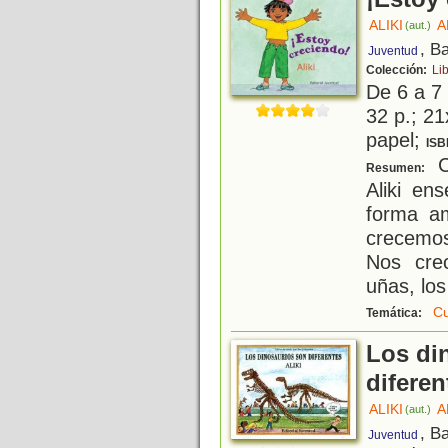
ALIKI
A
(aut.)
, B
Juventud
Colección:
Lib
De 6 a 7
32 p.; 21
papel;
ISB
Co
Resumen:
Aliki en
forma a
crecemo
Nos crec
uñas, los
C
Temática:
Los di
diferen
ALIKI
A
(aut.)
, B
Juventud