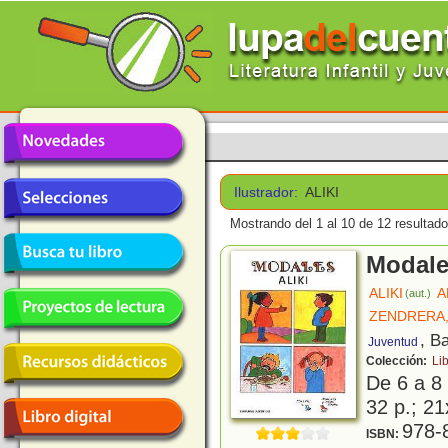
Ilustrador:
ALIKI
Mostrando del 1 al 10 de 12 resultado
Modal
ALIKI
A
(aut.)
ZENDRERA
, B
Juventud
Colección:
Lib
De 6 a 8
32 p.; 21
978-
ISBN: