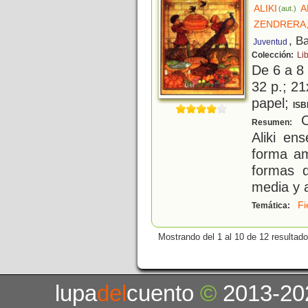
ALIKI
A
(aut.)
ZENDRERA
, B
Juventud
Colección:
Lib
De 6 a 8
32 p.; 21
papel;
ISB
Co
Resumen:
Aliki en
forma am
formas d
media y a
Fi
Temática:
Mostrando del 1 al 10 de 12 resultado
lupa
del
cuento
©
2013-20