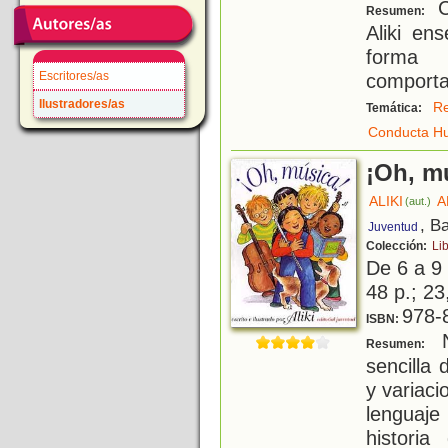
Co
Resumen:
Aliki en
forma
Escritores/as
comporta
Ilustradores/as
Re
Temática:
Conducta H
¡Oh, m
ALIKI
A
(aut.)
, B
Juventud
Colección:
Lib
De 6 a 9
48 p.; 23
978-
ISBN:
N
Resumen:
sencilla
y variaci
lenguaj
histori