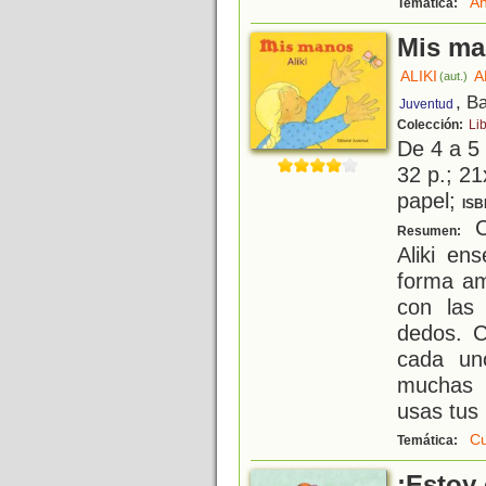
An
Temática:
Mis m
ALIKI
A
(aut.)
, B
Juventud
Colección:
Lib
De 4 a 5
32 p.; 21
papel;
ISB
Co
Resumen:
Aliki en
forma am
con las
dedos. 
cada un
muchas 
usas tus
C
Temática:
¡Estoy