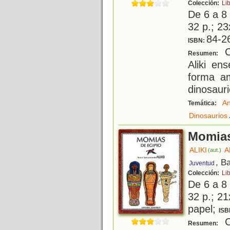
Colección:
Lib
De 6 a 8
32 p.; 23
84-2
ISBN:
Co
Resumen:
Aliki en
forma am
dinosauri
An
Temática:
Dinosaurios
Momias
ALIKI
A
(aut.)
, B
Juventud
Colección:
Lib
De 6 a 8
32 p.; 21
papel;
ISB
Co
Resumen: