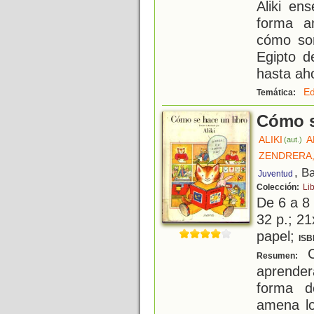
Aliki en
forma a
cómo so
Egipto d
hasta aho
Ed
Temática:
Cómo s
ALIKI
A
(aut.)
ZENDRERA
, B
Juventud
Colección:
Lib
De 6 a 8
32 p.; 21
papel;
ISB
C
Resumen:
aprende
forma d
amena lo