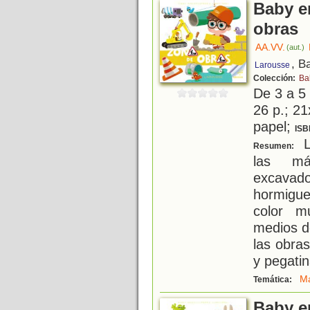
Baby e
obras
AA.VV.
(aut.)
, B
Larousse
Colección:
Ba
De 3 a 5
26 p.; 21
papel;
ISB
L
Resumen:
las má
excavado
hormigue
color m
medios de
las obra
y pegatin
M
Temática:
Baby e