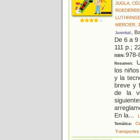
JUGLA, CÉ
ROEDERER
LUTHRINGE
MERCIER, J
, B
Juventud
De 6 a 9
111 p.; 2
978-
ISBN:
Un
Resumen:
los niños
y la tec
breve y 
de la v
siguien
arreglam
En la
...
Ci
Temática:
Transportes