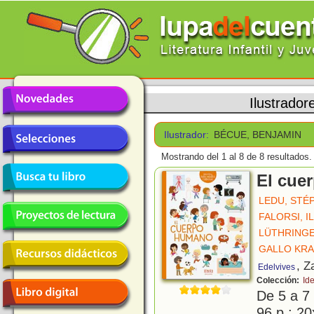
Ilustrador
Ilustrador:
BÉCUE, BENJAMIN
Mostrando del 1 al 8 de 8 resultados.
El cue
LEDU, STÉ
FALORSI, I
LÜTHRINGE
GALLO KRA
, Z
Edelvives
Colección:
Id
De 5 a 7
96 p.; 20