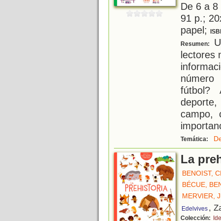
De 6 a 8
91 p.; 20
papel;
ISB
Un
Resumen:
lectores
informa
número 
fútbol?
deporte,
campo, 
importanc
De
Temática:
La preh
BENOIST, C
BÉCUE, BE
MERVIER, J
, Z
Edelvives
Colección:
Id