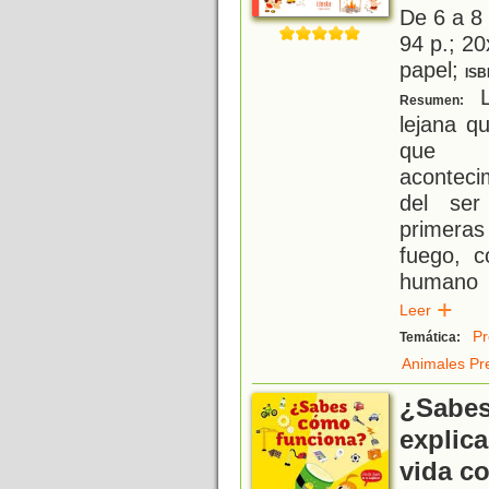
De 6 a 8
94 p.; 20
papel;
ISB
L
Resumen:
lejana q
que s
aconteci
del ser
primeras
fuego, 
humano 
Leer
Pr
Temática:
Animales Pre
¿Sabes
explica
vida c