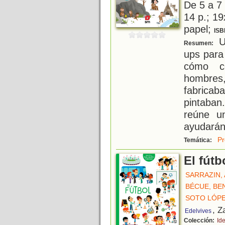
De 5 a 7
14 p.; 19
papel;
ISB
Un
Resumen:
ups para 
cómo co
hombres,
fabric
pintaban
reúne u
ayudarán
Pr
Temática:
El fútb
SARRAZIN,
BÉCUE, BE
SOTO LÓPE
, Z
Edelvives
Colección:
Id