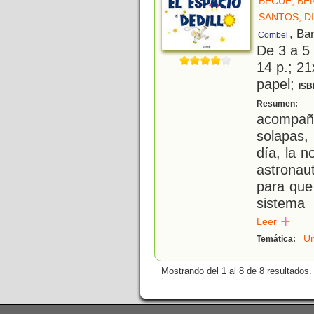
BÉCUE, BE
SANTOS, D
, Ba
Combel
De 3 a 5
14 p.; 21
papel;
ISB
S
Resumen:
acompaña
solapas,
día, la n
astronau
para que
sistema 
Leer
Un
Temática:
Mostrando del 1 al 8 de 8 resultados.