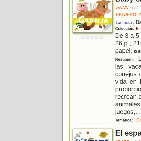
AA.VV.
(aut.)
FIGUEROLA
, B
Larousse
Colección:
Ba
De 3 a 5
26 p.; 21
papel;
ISB
L
Resumen:
las vaca
conejos 
vida en 
proporcio
recrean 
animale
juegos,
...
Gr
Temática:
El espa