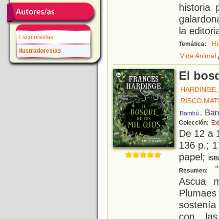
historia 
galardon
la editori
Escritores/as
Ho
Temática:
Ilustradores/as
Vida Animal
El bosq
HARDINGE,
RISCO MAT
, Bar
Bambú
Colección:
Exi
De 12 a 
136 p.; 1
papel;
ISB
"
Resumen:
Ascua m
Plumaes 
sostenía 
con la