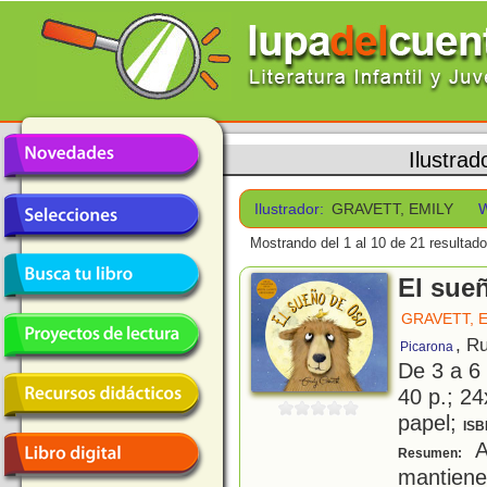
Ilustrad
Ilustrador:
GRAVETT, EMILY
Mostrando del 1 al 10 de 21 resultado
El sue
GRAVETT, 
, R
Picarona
De 3 a 6
40 p.; 24
papel;
ISB
A
Resumen:
mantien