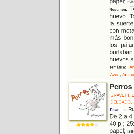
papel;
ISB
To
Resumen:
huevo. T
la suert
con mota
más boni
los páj
burlaban
huevos s
An
Temática:
,
Aves
Anima
Perros
GRAVETT, 
DELGADO, 
, R
Picarona
De 2 a 4
40 p.; 25
papel;
ISB