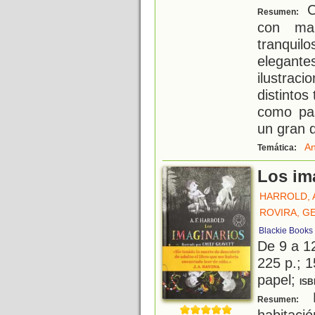
C
Resumen:
con mal
tranquil
elegant
ilustrac
distinto
como pas
un gran 
An
Temática:
Los im
HARROLD, A
ROVIRA, G
Blackie Books
De 9 a 1
225 p.; 1
papel;
ISB
R
Resumen:
habitaci