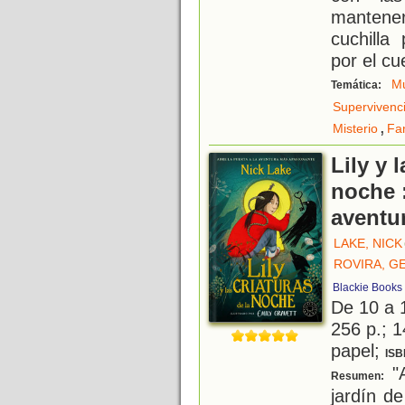
mantene
cuchilla
por el cu
Mu
Temática:
Supervivenc
,
Misterio
Fa
Lily y 
noche :
aventu
LAKE, NICK
ROVIRA, G
Blackie Books
De 10 a 
256 p.; 1
papel;
ISB
"A
Resumen:
jardín d