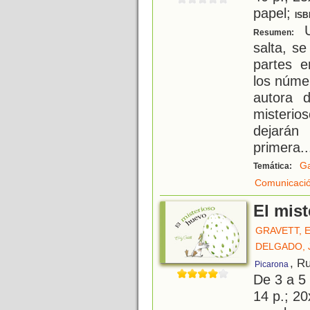
papel;
ISB
U
Resumen:
salta, se
partes e
los núme
autora 
misterio
dejarán
primera
..
G
Temática:
Comunicació
El mis
GRAVETT, 
DELGADO, 
, R
Picarona
De 3 a 5
14 p.; 20