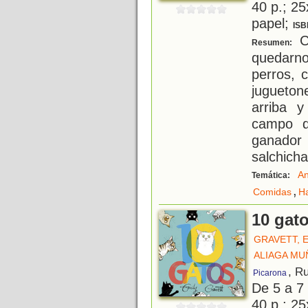
40 p.; 25
papel;
ISB
C
Resumen:
quedarn
perros, 
jugueto
arriba y
campo d
ganado
salchicha
An
Temática:
,
Comidas
H
10 gat
GRAVETT, 
ALIAGA MU
, R
Picarona
De 5 a 7
40 p.; 25