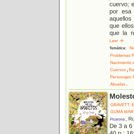
cuervo; 
por esa 
aquellos
que ello
que la n
Leer
Ni
Temática:
Problemas P
Nacimiento 
,
Cuervos
Ra
Personajes 
.
Abuelas
Molest
GRAVETT, 
GUMÁ MART
, R
Picarona
De 3 a 6
40 p.; 16