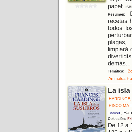
papel;
ISB
D
Resumen:
recetas 
todos lo
perturba
plagas, 
limpiará
diverti
demás
...
B
Temática:
Animales H
La isla
HARDINGE,
RISCO MAT
, Bar
Bambú
Colección:
Exi
De 12 a 