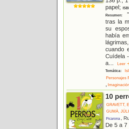
136 p.; 1
papel;
ISB
"
Resumen:
tras la 
su espos
había em
lágrimas
cuando e
Cuídela -
a
...
Lee
Is
Temática:
Personajes 
,
Imaginació
10 per
GRAVETT, 
GUMÀ, JÚL
, R
Picarona
De 5 a 7