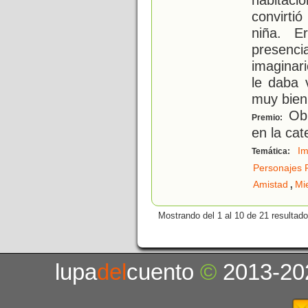
convirti
niña. E
presenc
imaginar
le daba 
muy bien
Obr
Premio:
en la ca
Im
Temática:
Personajes 
,
Amistad
Mi
Mostrando del 1 al 10 de 21 resultado
lupa
del
cuento
©
2013-20