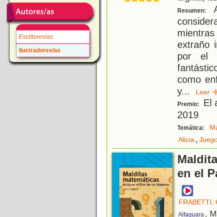
A
Resumen:
consider
mientras
Escritores/as
extraño i
Ilustradores/as
por el
fantástic
como enf
y
...
Lee
El 
Premio:
2019
Ma
Temática:
,
Alicia
Juego
Maldita
en el 
FRABETTI,
, M
Alfaguara