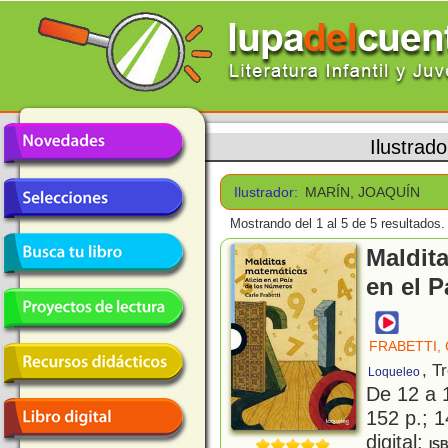
Ilustrad
Ilustrador:
MARÍN, JOAQUÍN
Mostrando del 1 al 5 de 5 resultados.
Maldita
en el 
FRABETTI,
, T
Loqueleo
De 12 a 
152 p.; 1
digital;
IS