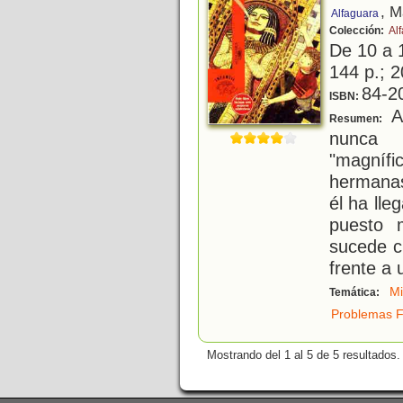
, M
Alfaguara
Colección:
Alf
De 10 a 
144 p.; 2
84-2
ISBN:
A
Resumen:
nunca 
"magníf
hermanas
él ha lle
puesto m
sucede c
frente a
Mi
Temática:
Problemas F
Mostrando del 1 al 5 de 5 resultados.