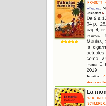
FRABETTI,
, M
Alfaguara
Colección:
6 
De 9 a 1
64 p.; 28
papel;
ISB
S
Resumen:
fábulas,
la cigar
actuale
como Tar
El 
Premio:
2019
R
Temática:
Animales H
La mo
WOODRUFF,
SCHLEPER,