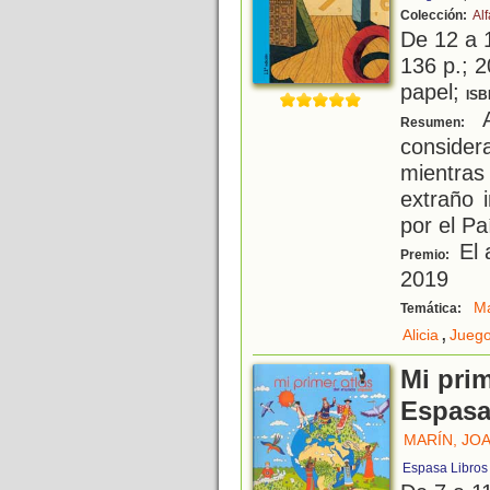
Colección:
Alf
De 12 a 
136 p.; 2
papel;
ISB
A
Resumen:
consider
mientras
extraño i
por el P
El 
Premio:
2019
Ma
Temática:
,
Alicia
Juego
Mi pri
Espas
MARÍN, JO
Espasa Libros