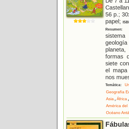
De 7 a 1
Castellan
56 p.; 30
papel;
ISB
C
Resumen:
sistema 
geología
planeta
formas 
siete co
el mapa
nos mues
Un
Temática:
Geografía E
,
Asia
África
América del
Océano Antá
Fábula